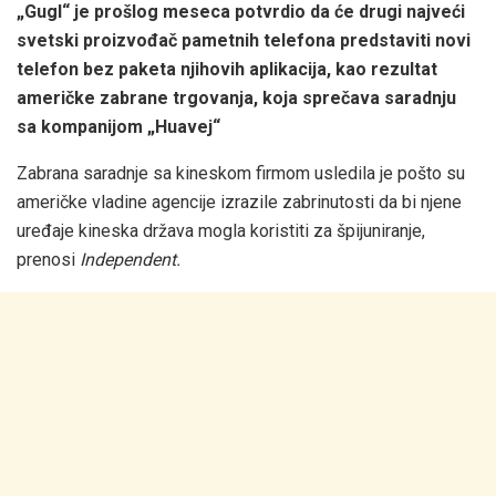
„Gugl“ je prošlog meseca potvrdio da će drugi najveći
svetski proizvođač pametnih telefona predstaviti novi
telefon bez paketa njihovih aplikacija, kao rezultat
američke zabrane trgovanja, koja sprečava saradnju
sa kompanijom „Huavej“
Zabrana saradnje sa kineskom firmom usledila je pošto su
američke vladine agencije izrazile zabrinutosti da bi njene
uređaje kineska država mogla koristiti za špijuniranje,
prenosi
Independent.