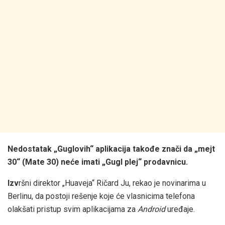
Nedostatak „Guglovih“ aplikacija takođe znači da „mejt
30“ (Mate 30) neće imati „Gugl plej“ prodavnicu.
Izv
ršni direktor „Huaveja“ Ričard Ju, rekao je novinarima u
Berlinu, da postoji rešenje koje će vlasnicima telefona
olakšati pristup svim aplikacijama za
Android
uređaje.