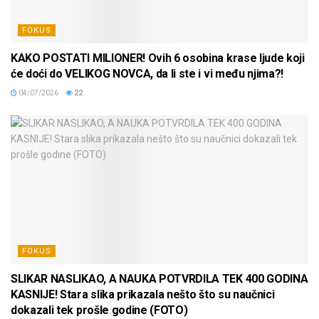
FOKUS
KAKO POSTATI MILIONER! Ovih 6 osobina krase ljude koji
će doći do VELIKOG NOVCA, da li ste i vi među njima?!
04/07/2026
22
FOKUS
SLIKAR NASLIKAO, A NAUKA POTVRDILA TEK 400 GODINA
KASNIJE! Stara slika prikazala nešto što su naučnici
dokazali tek prošle godine (FOTO)