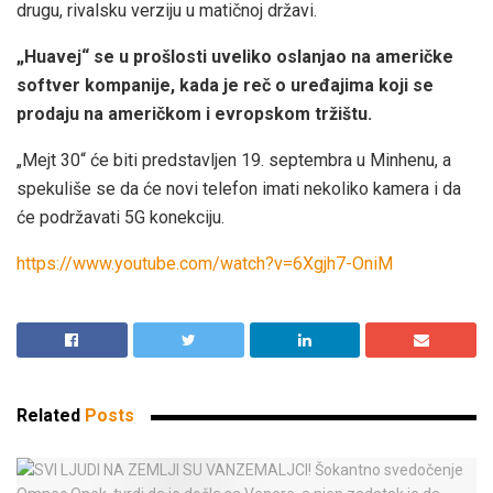
drugu, rivalsku verziju u matičnoj državi.
„Huavej“ se u prošlosti uveliko oslanjao na američke
softver kompanije, kada je reč o uređajima koji se
prodaju na američkom i evropskom tržištu.
„Mejt 30“ će biti predstavljen 19. septembra u Minhenu, a
spekuliše se da će novi telefon imati nekoliko kamera i da
će podržavati 5G konekciju.
https://www.youtube.com/watch?v=6Xgjh7-OniM
Related
Posts