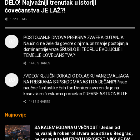
DELO! Najvažniji trenutak u istoriji
MUZIKA
čovečanstva JE LAŽ?!
2CELLOS – Whole Lotta Love vs. Beethoven 5th
1729 SHARES
Symphony
MUZIKA
POSTOJANJE DIVOVA PREKRIVA ZAVERA ĆUTANJA:
Naučnici ne žele da govore o njima, priznanje postojanja
“Missin’ Yo’ Kissin'” BILLY ZZ TOP
dominantnije vrste SRUŠILO BI TEORIJU EVOLUCIJE I
MUZIKA
TEMELJE ČOVEČANSTVA?!
1440 SHARES
DIVNA! Ogi & Magnifico
/VIDEO/ KLJUČNI DOKAZI O DOLASKU VANZEMALJACA
FILM
NA FRESKAMA SRPSKOG MANASTIRA DEČANI?! Pisac
naučne fantastike Erih fon Deniken uveren da je na
kosovskim freskama pronašao DREVNE ASTRONAUTE
WARDRUNA, VIKINZI DOLAZE!
1415 SHARES
MUZIKA
Najnovije
Sharp Dressed Man in many ways!
SA KALEMEGDANA U VEČNOST! Jedan od
MUZIKA
najvažnijih rokenrol stvaralaca stiže u Beograd,
ne propustite MUZIČKU ISPOVEST NIKA KEJVA