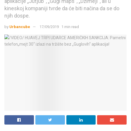
aplikacije „Jutjub“, „Gugl maps“, „Džimejl“, ali u
kineskoj kompaniji tvrde da će biti načina da se do
njih dospe.
by
Urbancube
17/09/2019
1 min read