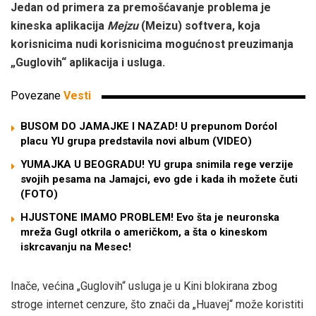
Jedan od primera za premošćavanje problema je
kineska aplikacija
Mejzu
(Meizu) softvera, koja
korisnicima nudi korisnicima mogućnost preuzimanja
„Guglovih“ aplikacija i usluga.
Povezane
Vesti
BUSOM DO JAMAJKE I NAZAD! U prepunom Dorćol
placu YU grupa predstavila novi album (VIDEO)
YUMAJKA U BEOGRADU! YU grupa snimila rege verzije
svojih pesama na Jamajci, evo gde i kada ih možete čuti
(FOTO)
HJUSTONE IMAMO PROBLEM! Evo šta je neuronska
mreža Gugl otkrila o američkom, a šta o kineskom
iskrcavanju na Mesec!
Inače, većina „Guglovih“ usluga je u Kini blokirana zbog
stroge internet cenzure, što znači da „Huavej“ može koristiti