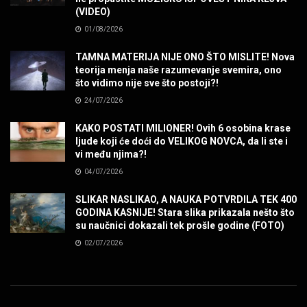
(VIDEO)
POVRATAK Iron Maiden The Writing On The Wall
01/08/2026
MUZIKA
TAMNA MATERIJA NIJE ONO ŠTO MISLITE! Nova
teorija menja naše razumevanje svemira, ono
SENIDAHHH!
što vidimo nije sve što postoji?!
MUZIKA
24/07/2026
KAKO POSTATI MILIONER! Ovih 6 osobina krase
Miss You! Charlie Watts
ljude koji će doći do VELIKOG NOVCA, da li ste i
MUZIKA
vi među njima?!
04/07/2026
STRANGE KIND OF WOMEN, REALLY STRANGE!
SLIKAR NASLIKAO, A NAUKA POTVRDILA TEK 400
MUZIKA
GODINA KASNIJE! Stara slika prikazala nešto što
su naučnici dokazali tek prošle godine (FOTO)
02/07/2026
MAD MAD DRUMMER!
MUZIKA
Led Zeppelin When The Levee Breaks by