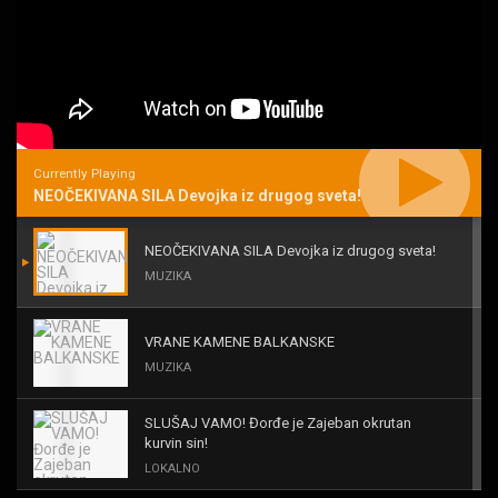
Currently Playing
NEOČEKIVANA SILA Devojka iz drugog sveta!
NEOČEKIVANA SILA Devojka iz drugog sveta!
MUZIKA
VRANE KAMENE BALKANSKE
MUZIKA
SLUŠAJ VAMO! Đorđe je Zajeban okrutan
kurvin sin!
LOKALNO