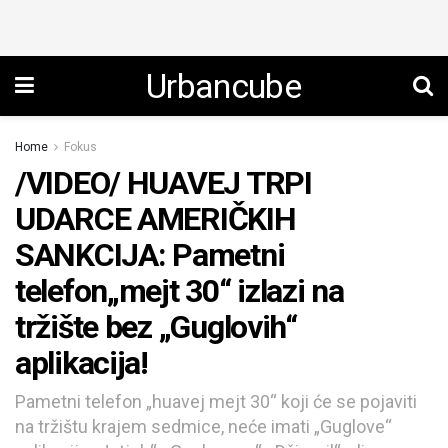
Urbancube
Home
Fokus
/VIDEO/ HUAVEJ TRPI
UDARCE AMERIČKIH
SANKCIJA: Pametni
telefon„mejt 30“ izlazi na
tržište bez „Guglovih“
aplikacija!
Pametni telefon „huavej mejt 30“ koji će se pojaviti
na tržištu krajem sedmice, neće imati „Guglove“