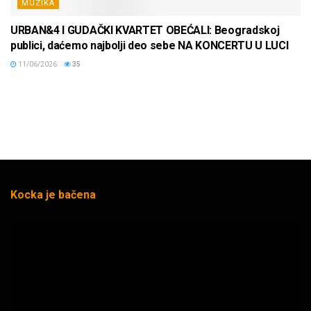
MUZIKA
URBAN&4 I GUDAČKI KVARTET OBEĆALI: Beogradskoj
publici, daćemo najbolji deo sebe NA KONCERTU U LUCI
11/06/2026
35
Kocka je bačena