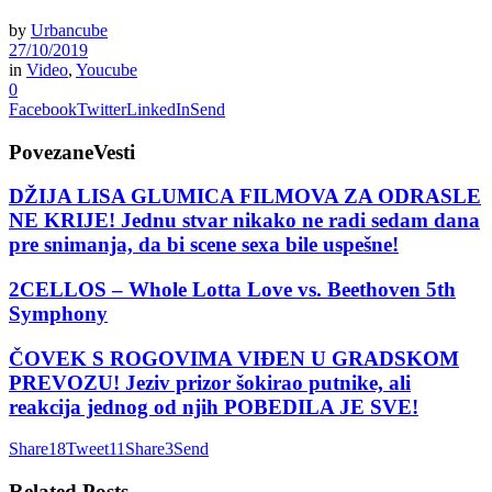
by
Urbancube
27/10/2019
in
Video
,
Youcube
0
Facebook
Twitter
LinkedIn
Send
Povezane
Vesti
DŽIJA LISA GLUMICA FILMOVA ZA ODRASLE
NE KRIJE! Jednu stvar nikako ne radi sedam dana
pre snimanja, da bi scene sexa bile uspešne!
2CELLOS – Whole Lotta Love vs. Beethoven 5th
Symphony
ČOVEK S ROGOVIMA VIĐEN U GRADSKOM
PREVOZU! Jeziv prizor šokirao putnike, ali
reakcija jednog od njih POBEDILA JE SVE!
Share
18
Tweet
11
Share
3
Send
Related
Posts