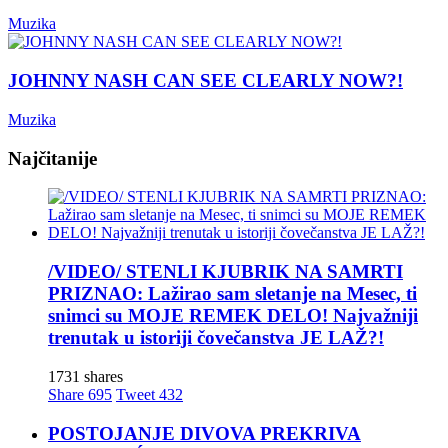
Muzika
JOHNNY NASH CAN SEE CLEARLY NOW?!
Muzika
Najčitanije
/VIDEO/ STENLI KJUBRIK NA SAMRTI
PRIZNAO: Lažirao sam sletanje na Mesec, ti
snimci su MOJE REMEK DELO! Najvažniji
trenutak u istoriji čovečanstva JE LAŽ?!
1731 shares
Share
695
Tweet
432
POSTOJANJE DIVOVA PREKRIVA