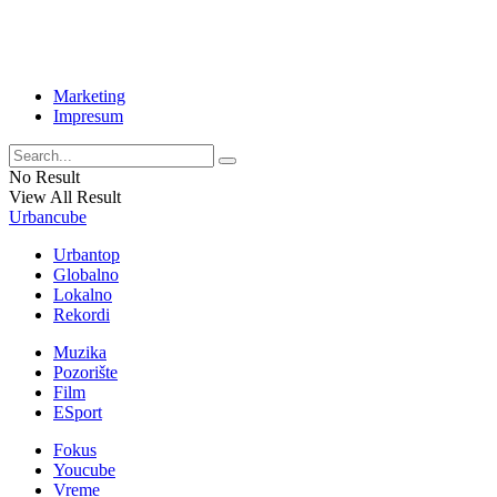
Marketing
Impresum
No Result
View All Result
Urbancube
Urbantop
Globalno
Lokalno
Rekordi
Muzika
Pozorište
Film
ESport
Fokus
Youcube
Vreme