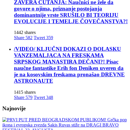
ZAVERA ĆUTANJA: Naučnici ne žele da
govore o njima, priznanje postojanja
dominantnije vrste SRUŠILO BI TEORIJU
EVOLUCIJE I TEMELJE ČOVEČANSTVA?!
1442 shares
Share
582
Tweet
359
/VIDEO/ KLJUČNI DOKAZI O DOLASKU
VANZEMALJACA NA FRESKAMA
SRPSKOG MANASTIRA DEČANI?! Pisac
naučne fantastike Erih fon Deniken uveren da
je na kosovskim freskama pronašao DREVNE
ASTRONAUTE
1415 shares
Share
579
Tweet
348
Najnovije