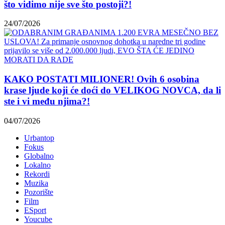
što vidimo nije sve što postoji?!
24/07/2026
KAKO POSTATI MILIONER! Ovih 6 osobina
krase ljude koji će doći do VELIKOG NOVCA, da li
ste i vi među njima?!
04/07/2026
Urbantop
Fokus
Globalno
Lokalno
Rekordi
Muzika
Pozorište
Film
ESport
Youcube