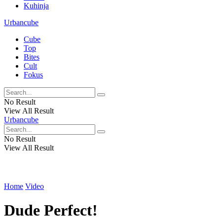
Kuhinja
Urbancube
Cube
Top
Bites
Cult
Fokus
No Result
View All Result
Urbancube
No Result
View All Result
Home
Video
Dude Perfect!