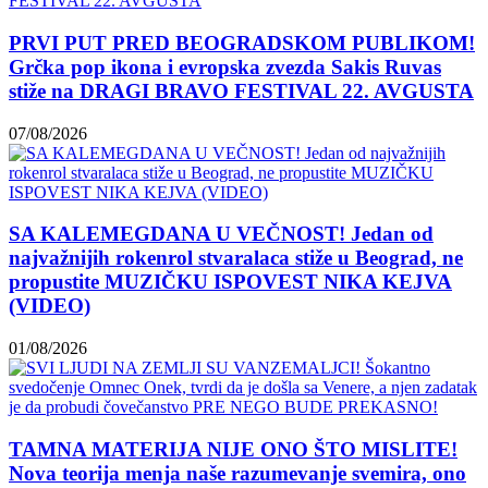
PRVI PUT PRED BEOGRADSKOM PUBLIKOM!
Grčka pop ikona i evropska zvezda Sakis Ruvas
stiže na DRAGI BRAVO FESTIVAL 22. AVGUSTA
07/08/2026
SA KALEMEGDANA U VEČNOST! Jedan od
najvažnijih rokenrol stvaralaca stiže u Beograd, ne
propustite MUZIČKU ISPOVEST NIKA KEJVA
(VIDEO)
01/08/2026
TAMNA MATERIJA NIJE ONO ŠTO MISLITE!
Nova teorija menja naše razumevanje svemira, ono