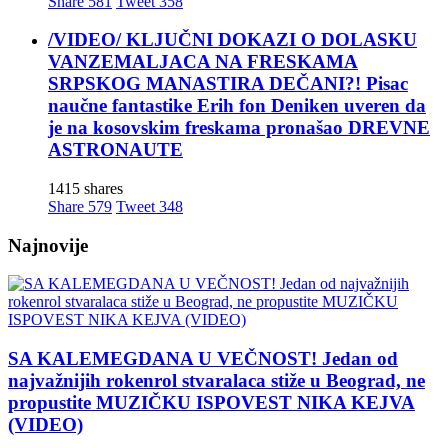
Share
581
Tweet
358
/VIDEO/ KLJUČNI DOKAZI O DOLASKU
VANZEMALJACA NA FRESKAMA
SRPSKOG MANASTIRA DEČANI?! Pisac
naučne fantastike Erih fon Deniken uveren da
je na kosovskim freskama pronašao DREVNE
ASTRONAUTE
1415 shares
Share
579
Tweet
348
Najnovije
SA KALEMEGDANA U VEČNOST! Jedan od
najvažnijih rokenrol stvaralaca stiže u Beograd, ne
propustite MUZIČKU ISPOVEST NIKA KEJVA
(VIDEO)