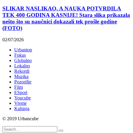
SLIKAR NASLIKAO, A NAUKA POTVRDILA
TEK 400 GODINA KASNIJE! Stara slika prikazala
nešto što su naučnici dokazali tek prošle godine
(FOTO)
02/07/2026
Urbantop
Fokus
Globalno
Lokalno
Rekordi
Muzika
Pozorište
Film
ESport
Youcube
Vreme
Kuhinja
© 2019 Urbancube