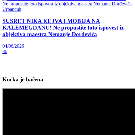
Urbancult
SUSRET NIKA KEJVA I MOBIJA NA
KALEMEGDANU! Ne propustite foto ispovest iz
objektiva maestra Nemanje Đorđevića
04/06/2026
36
Kocka je bačena