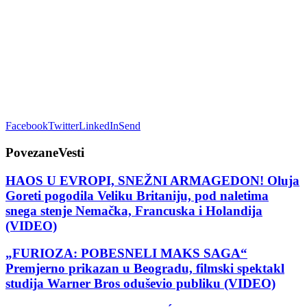
Facebook
Twitter
LinkedIn
Send
Povezane
Vesti
HAOS U EVROPI, SNEŽNI ARMAGEDON! Oluja
Goreti pogodila Veliku Britaniju, pod naletima
snega stenje Nemačka, Francuska i Holandija
(VIDEO)
„FURIOZA: POBESNELI MAKS SAGA“
Premjerno prikazan u Beogradu, filmski spektakl
studija Warner Bros oduševio publiku (VIDEO)