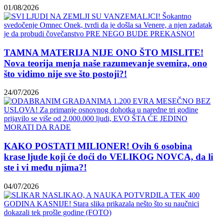
01/08/2026
TAMNA MATERIJA NIJE ONO ŠTO MISLITE!
Nova teorija menja naše razumevanje svemira, ono
što vidimo nije sve što postoji?!
24/07/2026
KAKO POSTATI MILIONER! Ovih 6 osobina
krase ljude koji će doći do VELIKOG NOVCA, da li
ste i vi među njima?!
04/07/2026