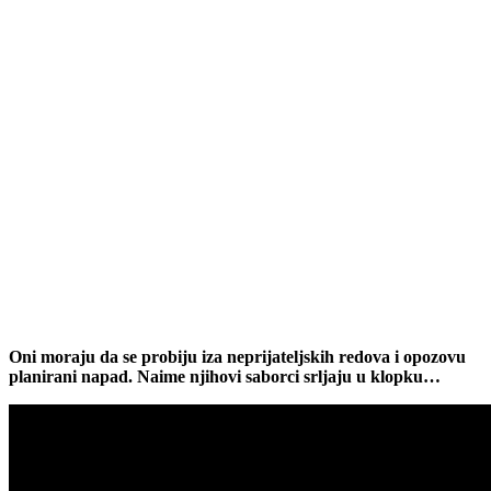
Oni moraju da se probiju iza neprijateljskih redova i opozovu
planirani napad. Naime njihovi saborci srljaju u klopku…