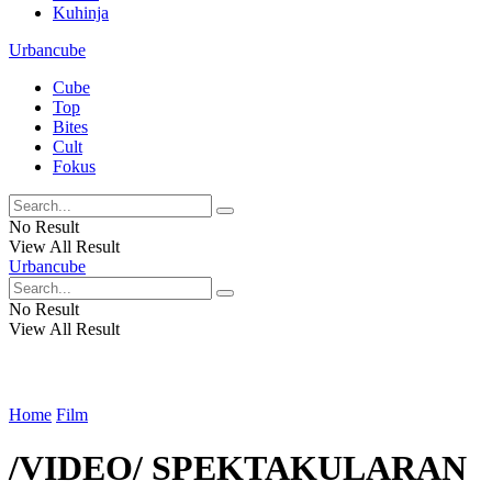
Kuhinja
Urbancube
Cube
Top
Bites
Cult
Fokus
No Result
View All Result
Urbancube
No Result
View All Result
Home
Film
/VIDEO/ SPEKTAKULARAN