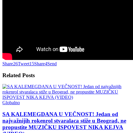
Share
26
Tweet
15
Share
4
Send
Related
Posts
Globalno
SA KALEMEGDANA U VEČNOST! Jedan od
najvažnijih rokenrol stvaralaca stiže u Beograd, ne
propustite MUZIČKU ISPOVEST NIKA KEJVA