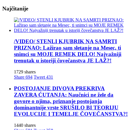
Najčitanije
/VIDEO/ STENLI KJUBRIK NA SAMRTI
PRIZNAO: Lažirao sam sletanje na Mesec, ti
snimci su MOJE REMEK DELO! Najvažniji
trenutak u istoriji čovečanstva JE LAŽ?!
1729 shares
Share
694
Tweet
431
POSTOJANJE DIVOVA PREKRIVA
ZAVERA ĆUTANJA: Naučnici ne žele da
govore o njima, priznanje postojanja
dominantnije vrste SRUŠILO BI TEORIJU
EVOLUCIJE I TEMELJE ČOVEČANSTVA?!
1440 shares