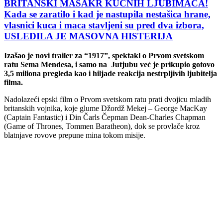
BRITANSKI MASAKR KUĆNIH LJUBIMACA!
Kada se zaratilo i kad je nastupila nestašica hrane,
vlasnici kuca i maca stavljeni su pred dva izbora,
USLEDILA JE MASOVNA HISTERIJA
Izašao je novi trailer za “1917”, spektakl o Prvom svetskom
ratu Sema Mendesa, i samo na Jutjubu već je prikupio gotovo
3,5 miliona pregleda kao i hiljade reakcija nestrpljivih ljubitelja
filma.
Nadolazeći epski film o Prvom svetskom ratu prati dvojicu mladih
britanskih vojnika, koje glume Džordž Mekej – George MacKay
(Captain Fantastic) i Din Čarls Čepman Dean-Charles Chapman
(Game of Thrones, Tommen Baratheon), dok se provlače kroz
blatnjave rovove prepune mina tokom misije.