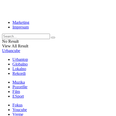
Marketing
Impresum
No Result
View All Result
Urbancube
Urbantop
Globalno
Lokalno
Rekordi
Muzika
Pozorište
Film
ESport
Fokus
Youcube
Vreme