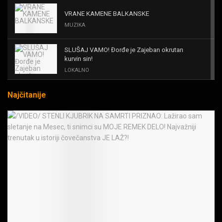
VRANE KAMENE BALKANSKE
MUZIKA
SLUŠAJ VAMO! Đorđe je Zajeban okrutan
kurvin sin!
LOKALNO
Najčitanije
KAL! ROMALE CAVALE I OSTALI
MUZIKA
Black Sabbath for all us?!
MUZIKA
IRON! The Number Of The Beast!
MUZIKA
OPASNE LJUBIČICE! JEDVA ČEKAM RAT LJUDI
PROTIV MAŠINA