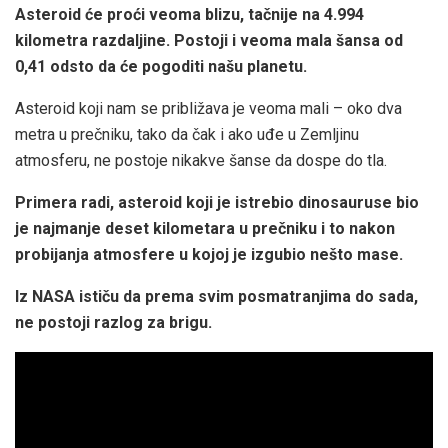
Asteroid će proći veoma blizu, tačnije na 4.994
kilometra razdaljine. Postoji i veoma mala šansa od
0,41 odsto da će pogoditi našu planetu.
Asteroid koji nam se približava je veoma mali – oko dva
metra u prečniku, tako da čak i ako uđe u Zemljinu
atmosferu, ne postoje nikakve šanse da dospe do tla.
Primera radi, asteroid koji je istrebio dinosauruse bio
je najmanje deset kilometara u prečniku i to nakon
probijanja atmosfere u kojoj je izgubio nešto mase.
Iz NASA ističu da prema svim posmatranjima do sada,
ne postoji razlog za brigu.