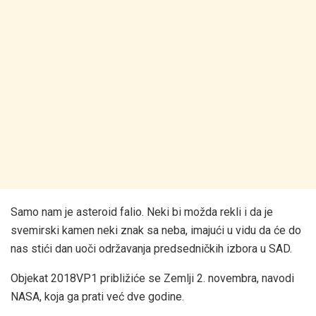
Samo nam je asteroid falio. Neki bi možda rekli i da je
svemirski kamen neki znak sa neba, imajući u vidu da će do
nas stići dan uoči održavanja predsedničkih izbora u SAD.
Objekat 2018VP1 približiće se Zemlji 2. novembra, navodi
NASA, koja ga prati već dve godine.