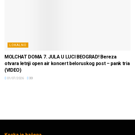
LOKALNO
MOLCHAT DOMA 7. JULA U LUCI BEOGRAD! Bereza
otvara letnji open air koncert beloruskog post – pank tria
(VIDEO)
01/07/2026
33
Kocka je bačena