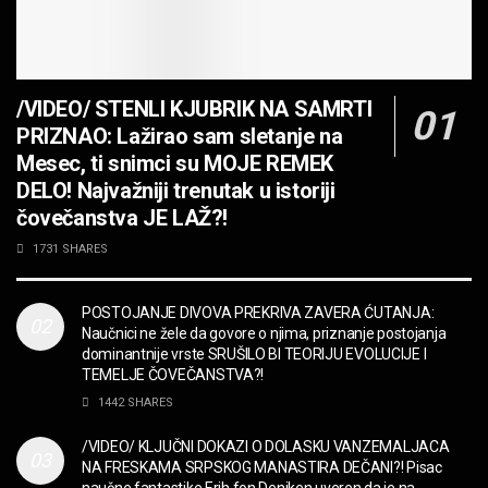
MUZIKA
JEDAN POZIV MENJA SVE! Partibrejkers 1000
godina
/VIDEO/ STENLI KJUBRIK NA SAMRTI
MUZIKA
PRIZNAO: Lažirao sam sletanje na
OPASNO! ZZ TOP – Beer Drinkers and
Mesec, ti snimci su MOJE REMEK
Hellraisers
DELO! Najvažniji trenutak u istoriji
MUZIKA
čovečanstva JE LAŽ?!
2CELLOS – Whole Lotta Love vs. Beethoven 5th
1731 SHARES
Symphony
MUZIKA
POSTOJANJE DIVOVA PREKRIVA ZAVERA ĆUTANJA:
Naučnici ne žele da govore o njima, priznanje postojanja
“Missin’ Yo’ Kissin'” BILLY ZZ TOP
dominantnije vrste SRUŠILO BI TEORIJU EVOLUCIJE I
MUZIKA
TEMELJE ČOVEČANSTVA?!
1442 SHARES
DIVNA! Ogi & Magnifico
/VIDEO/ KLJUČNI DOKAZI O DOLASKU VANZEMALJACA
FILM
NA FRESKAMA SRPSKOG MANASTIRA DEČANI?! Pisac