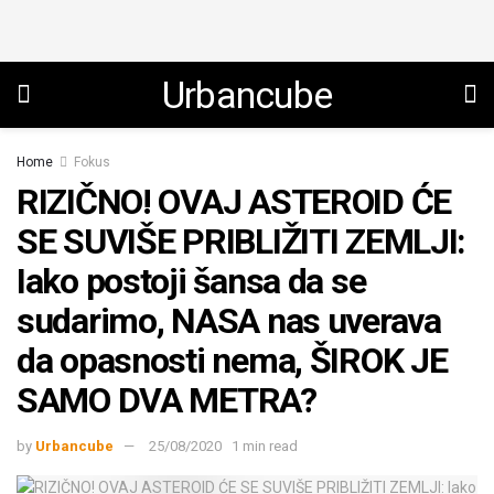
Urbancube
Home
Fokus
RIZIČNO! OVAJ ASTEROID ĆE
SE SUVIŠE PRIBLIŽITI ZEMLJI:
Iako postoji šansa da se
sudarimo, NASA nas uverava
da opasnosti nema, ŠIROK JE
SAMO DVA METRA?
by
Urbancube
25/08/2020
1 min read