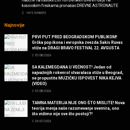
naučne fantastike Erih fon Deniken uveren da je na
kosovskim freskama pronašao DREVNE ASTRONAUTE
WARDRUNA, VIKINZI DOLAZE!
1415 SHARES
MUZIKA
Najnovije
Sharp Dressed Man in many ways!
PRVI PUT PRED BEOGRADSKOM PUBLIKOM!
MUZIKA
Grčka pop ikona i evropska zvezda Sakis Ruvas
stiže na DRAGI BRAVO FESTIVAL 22. AVGUSTA
07/08/2026
POVRATAK Iron Maiden The Writing On The Wall
MUZIKA
SA KALEMEGDANA U VEČNOST! Jedan od
najvažnijih rokenrol stvaralaca stiže u Beograd,
ne propustite MUZIČKU ISPOVEST NIKA KEJVA
SENIDAHHH!
(VIDEO)
MUZIKA
01/08/2026
TAMNA MATERIJA NIJE ONO ŠTO MISLITE! Nova
Miss You! Charlie Watts
teorija menja naše razumevanje svemira, ono
MUZIKA
što vidimo nije sve što postoji?!
24/07/2026
STRANGE KIND OF WOMEN, REALLY STRANGE!