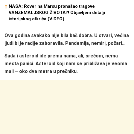
NASA: Rover na Marsu pronašao tragove
VANZEMALJSKOG ŽIVOTA?! Objavljeni detalji
istorijskog otkrića (VIDEO)
Ova godina svakako nije bila baš dobra. U stvari, većina
ljudi bi je radije zaboravila. Pandemija, nemiri, požari…
Sada i asteroid ide prema nama, ali, srećom, nema
mesta panici. Asteroid koji nam se približava je veoma
mali – oko dva metra u prečniku.