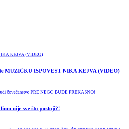
pustite MUZIČKU ISPOVEST NIKA KEJVA (VIDEO)
 nije sve što postoji?!