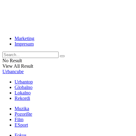
Marketing
Impresum
No Result
View All Result
Urbancube
Urbantop
Globalno
Lokalno
Rekordi
Muzika
Pozorište
Film
ESport
Fokus