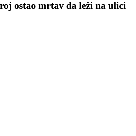
j ostao mrtav da leži na ulici