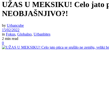
UŽAS U MEKSIKU! Celo jato ptica
NEOBJAŠNJIVO?!
by
Urbancube
15/02/2022
in
Fokus
,
Globalno
,
Urbanbites
2 min read
0