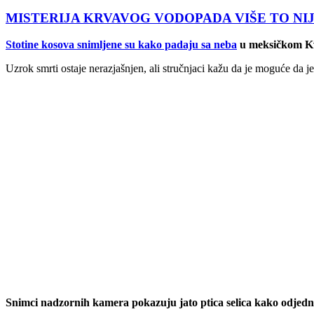
MISTERIJA KRVAVOG VODOPADA VIŠE TO NIJE?! Feno
Stotine kosova snimljene su kako padaju sa neba
u meksičkom Kva
Uzrok smrti ostaje nerazjašnjen, ali stručnjaci kažu da je moguće da j
Snimci nadzornih kamera pokazuju jato ptica selica kako odjed