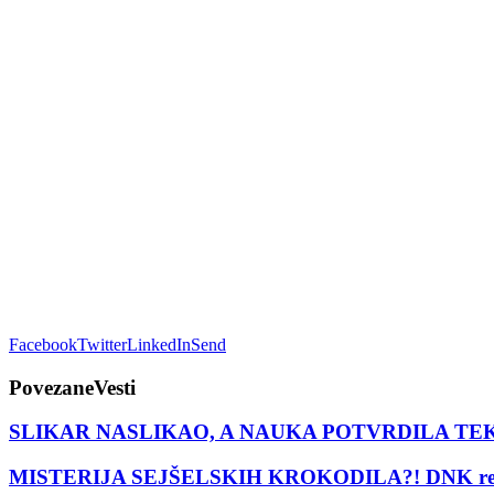
Facebook
Twitter
LinkedIn
Send
Povezane
Vesti
SLIKAR NASLIKAO, A NAUKA POTVRDILA TEK 400 GOD
MISTERIJA SEJŠELSKIH KROKODILA?! DNK rešava