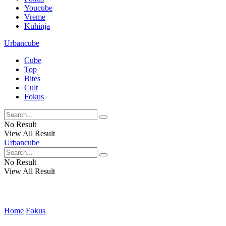
Youcube
Vreme
Kuhinja
Urbancube
Cube
Top
Bites
Cult
Fokus
No Result
View All Result
Urbancube
No Result
View All Result
Home
Fokus