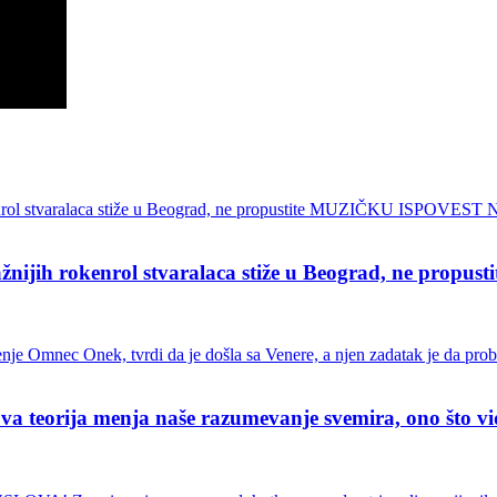
ih rokenrol stvaralaca stiže u Beograd, ne pro
ja menja naše razumevanje svemira, ono što vidimo