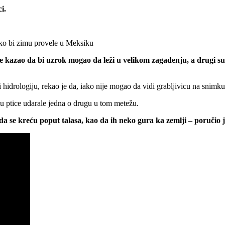
i.
ako bi zimu provele u Meksiku
e kazao da bi uzrok mogao da leži u velikom zagađenju, a drugi su
hidrologiju, rekao je da, iako nije mogao da vidi grabljivicu na snimku,
su ptice udarale jedna o drugu u tom metežu.
e da se kreću poput talasa, kao da ih neko gura ka zemlji – poručio j