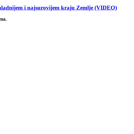
dnijem i najsurovijem kraju Zemlje (VIDEO)
ima.