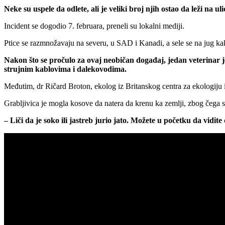
Neke su uspele da odlete, ali je veliki broj njih ostao da leži na ulic
Incident se dogodio 7. februara, preneli su lokalni mediji.
Ptice se razmnožavaju na severu, u SAD i Kanadi, a sele se na jug k
Nakon što se pročulo za ovaj neobičan događaj, jedan veterinar j
strujnim kablovima i dalekovodima.
Međutim, dr Ričard Broton, ekolog iz Britanskog centra za ekologiju i 
Grabljivica je mogla kosove da natera da krenu ka zemlji, zbog čega 
– Liči da je soko ili jastreb jurio jato. Možete u početku da vidit