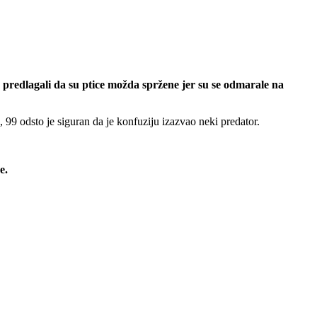
 predlagali da su ptice možda spržene jer su se odmarale na
 99 odsto je siguran da je konfuziju izazvao neki predator.
e.