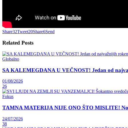
Share
32
Tweet
20
Share
6
Send
Related
Posts
Globalno
SA KALEMEGDANA U VEČNOST! Jedan od najvažnij
01/08/2026
26
Fokus
TAMNA MATERIJA NIJE ONO ŠTO MISLITE! Nova teori
24/07/2026
38