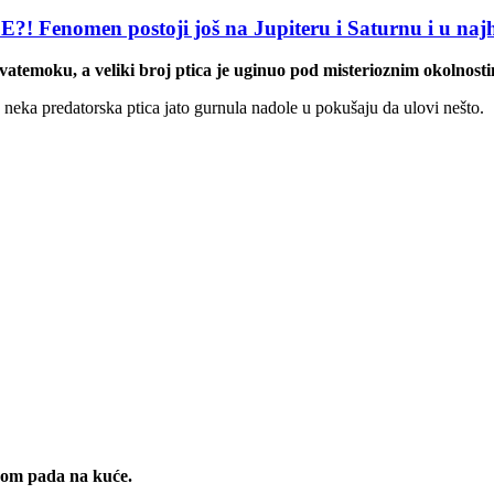
men postoji još na Jupiteru i Saturnu i u najhla
temoku, a veliki broj ptica je uginuo pod misterioznim okolnost
e neka predatorska ptica jato gurnula nadole u pokušaju da ulovi nešto.
nom pada na kuće.