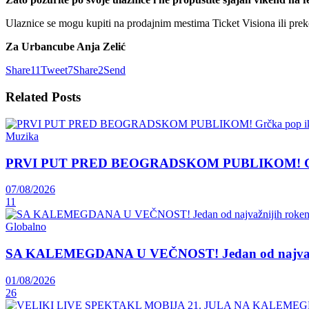
Ulaznice se mogu kupiti na prodajnim mestima Ticket Visiona ili pre
Za Urbancube Anja Zelić
Share
11
Tweet
7
Share
2
Send
Related
Posts
Muzika
PRVI PUT PRED BEOGRADSKOM PUBLIKOM! Grčka 
07/08/2026
11
Globalno
SA KALEMEGDANA U VEČNOST! Jedan od najvažnij
01/08/2026
26