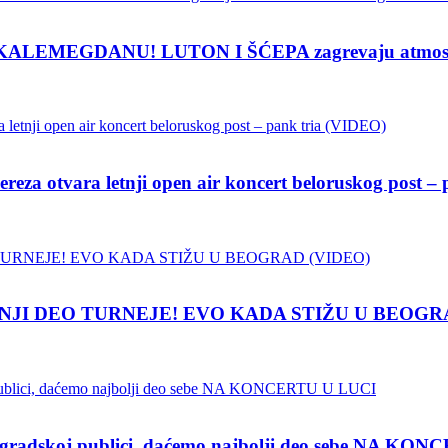
EMEGDANU! LUTON I ŠĆEPA zagrevaju atmosferu z
vara letnji open air koncert beloruskog post – p
NJI DEO TURNEJE! EVO KADA STIŽU U BEOGR
koj publici, daćemo najbolji deo sebe NA KON