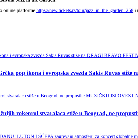
ko online platforme
https://new.tickets.rs/tour/jazz_in_the_garden_258
i 
pop ikona i evropska zvezda Sakis Ruvas stiž
ih rokenrol stvaralaca stiže u Beograd, ne pro