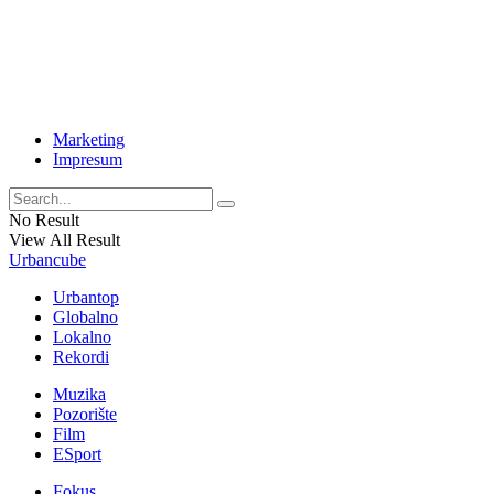
Marketing
Impresum
No Result
View All Result
Urbancube
Urbantop
Globalno
Lokalno
Rekordi
Muzika
Pozorište
Film
ESport
Fokus