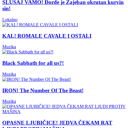
SLUŠAJ VAMO! Đorđe je Zajeban okrutan kurvin
sin!
Lokalno
KAL! ROMALE CAVALE I OSTALI
Muzika
Black Sabbath for all us?!
Muzika
IRON! The Number Of The Beast!
Muzika
OPASNE LJUBIČICE! JEDVA ČEKAM RAT