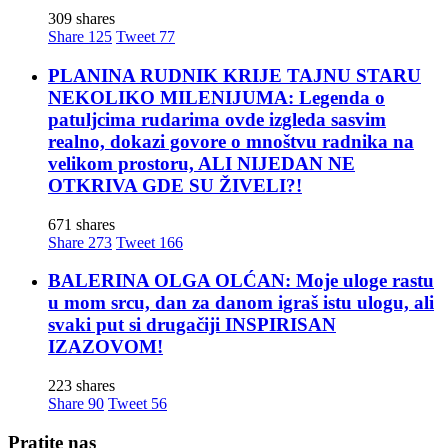
309 shares
Share
125
Tweet
77
PLANINA RUDNIK KRIJE TAJNU STARU
NEKOLIKO MILENIJUMA: Legenda o
patuljcima rudarima ovde izgleda sasvim
realno, dokazi govore o mnoštvu radnika na
velikom prostoru, ALI NIJEDAN NE
OTKRIVA GDE SU ŽIVELI?!
671 shares
Share
273
Tweet
166
BALERINA OLGA OLĆAN: Moje uloge rastu
u mom srcu, dan za danom igraš istu ulogu, ali
svaki put si drugačiji INSPIRISAN
IZAZOVOM!
223 shares
Share
90
Tweet
56
Pratite nas