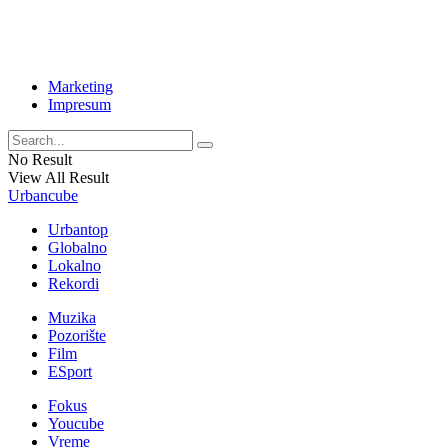
Marketing
Impresum
No Result
View All Result
Urbancube
Urbantop
Globalno
Lokalno
Rekordi
Muzika
Pozorište
Film
ESport
Fokus
Youcube
Vreme