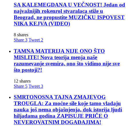
SA KALEMEGDANA U VEČNOST! Jedan od
najvažnijih rokenrol stvaralaca stiže u
Beograd, ne propustite MUZIČKU ISPOVEST
NIKA KEJVA (VIDEO)
8 shares
Share
3
Tweet
2
TAMNA MATERIJA NIJE ONO ŠTO
MISLITE! Nova teorija menja naše
razumevanje svemira, ono što vidimo nije sve
što postoji?!
12 shares
Share
5
Tweet
3
SMRTONOSNA TAJNA ZMAJEVOG
TROUGLA: Za moćne sile koje tamo vladaju
nauka još nema objašnjenja, dok istorija ljudi
hiljadama godina ZAPISUJE PRIČE O
NEVEROVATNIM DOGAĐAJIMA!