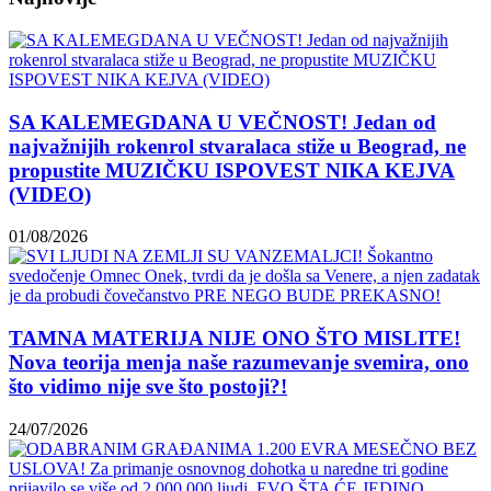
SA KALEMEGDANA U VEČNOST! Jedan od
najvažnijih rokenrol stvaralaca stiže u Beograd, ne
propustite MUZIČKU ISPOVEST NIKA KEJVA
(VIDEO)
01/08/2026
TAMNA MATERIJA NIJE ONO ŠTO MISLITE!
Nova teorija menja naše razumevanje svemira, ono
što vidimo nije sve što postoji?!
24/07/2026