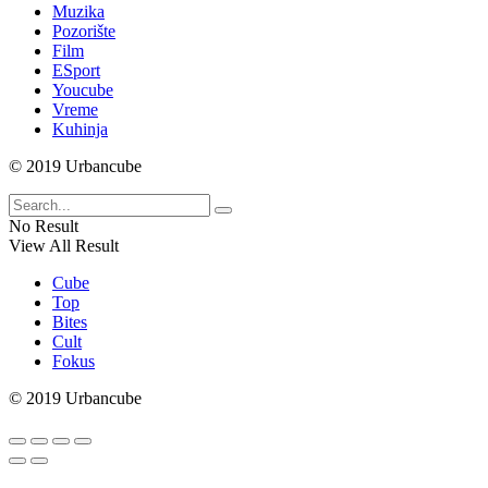
Muzika
Pozorište
Film
ESport
Youcube
Vreme
Kuhinja
© 2019 Urbancube
No Result
View All Result
Cube
Top
Bites
Cult
Fokus
© 2019 Urbancube