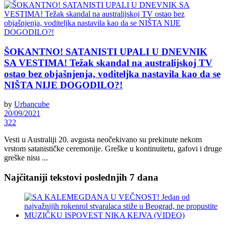
ŠOKANTNO! SATANISTI UPALI U DNEVNIK
SA VESTIMA! Težak skandal na australijskoj TV
ostao bez objašnjenja, voditeljka nastavila kao da se
NIŠTA NIJE DOGODILO?!
by
Urbancube
20/09/2021
322
Vesti u Australiji 20. avgusta neočekivano su prekinute nekom
vrstom satanističke ceremonije. Greške u kontinuitetu, gafovi i druge
greške nisu ...
Najčitaniji tekstovi poslednjih 7 dana