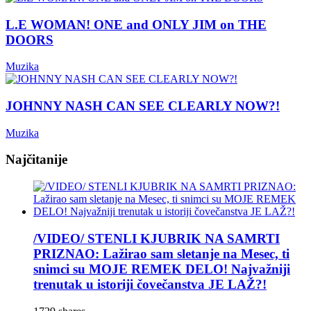
L.E WOMAN! ONE and ONLY JIM on THE
DOORS
Muzika
JOHNNY NASH CAN SEE CLEARLY NOW?!
Muzika
Najčitanije
/VIDEO/ STENLI KJUBRIK NA SAMRTI
PRIZNAO: Lažirao sam sletanje na Mesec, ti
snimci su MOJE REMEK DELO! Najvažniji
trenutak u istoriji čovečanstva JE LAŽ?!