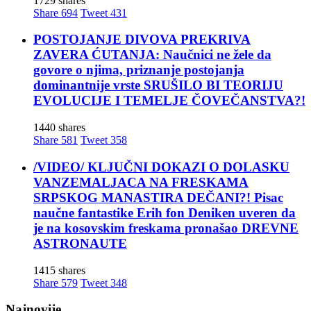
1729 shares
Share
694
Tweet
431
POSTOJANJE DIVOVA PREKRIVA
ZAVERA ĆUTANJA: Naučnici ne žele da
govore o njima, priznanje postojanja
dominantnije vrste SRUŠILO BI TEORIJU
EVOLUCIJE I TEMELJE ČOVEČANSTVA?!
1440 shares
Share
581
Tweet
358
/VIDEO/ KLJUČNI DOKAZI O DOLASKU
VANZEMALJACA NA FRESKAMA
SRPSKOG MANASTIRA DEČANI?! Pisac
naučne fantastike Erih fon Deniken uveren da
je na kosovskim freskama pronašao DREVNE
ASTRONAUTE
1415 shares
Share
579
Tweet
348
Najnovije