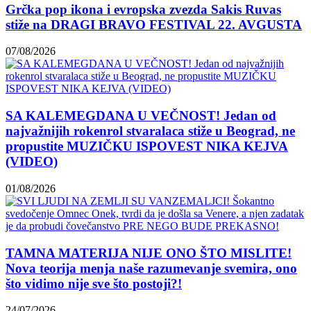
Grčka pop ikona i evropska zvezda Sakis Ruvas
stiže na DRAGI BRAVO FESTIVAL 22. AVGUSTA
07/08/2026
SA KALEMEGDANA U VEČNOST! Jedan od
najvažnijih rokenrol stvaralaca stiže u Beograd, ne
propustite MUZIČKU ISPOVEST NIKA KEJVA
(VIDEO)
01/08/2026
TAMNA MATERIJA NIJE ONO ŠTO MISLITE!
Nova teorija menja naše razumevanje svemira, ono
što vidimo nije sve što postoji?!
24/07/2026