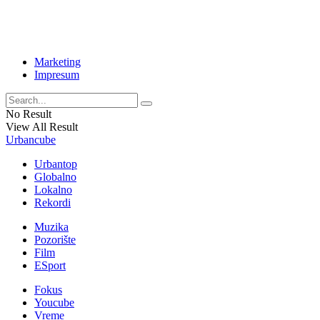
Marketing
Impresum
No Result
View All Result
Urbancube
Urbantop
Globalno
Lokalno
Rekordi
Muzika
Pozorište
Film
ESport
Fokus
Youcube
Vreme