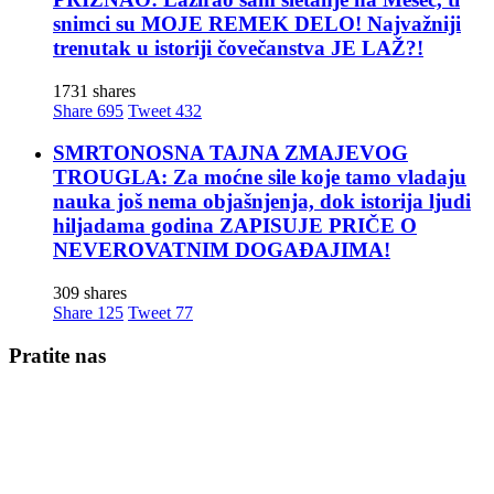
snimci su MOJE REMEK DELO! Najvažniji
trenutak u istoriji čovečanstva JE LAŽ?!
1731 shares
Share
695
Tweet
432
SMRTONOSNA TAJNA ZMAJEVOG
TROUGLA: Za moćne sile koje tamo vladaju
nauka još nema objašnjenja, dok istorija ljudi
hiljadama godina ZAPISUJE PRIČE O
NEVEROVATNIM DOGAĐAJIMA!
309 shares
Share
125
Tweet
77
Pratite nas