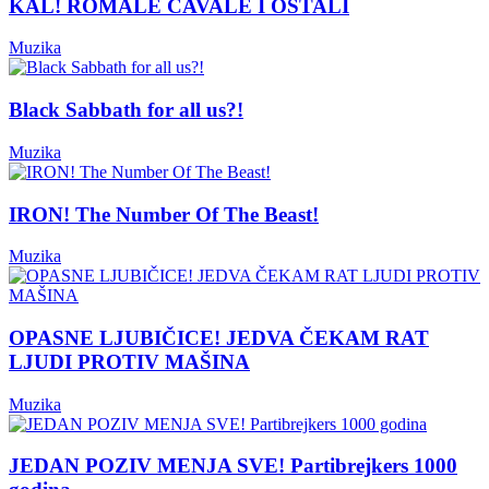
KAL! ROMALE CAVALE I OSTALI
Muzika
Black Sabbath for all us?!
Muzika
IRON! The Number Of The Beast!
Muzika
OPASNE LJUBIČICE! JEDVA ČEKAM RAT
LJUDI PROTIV MAŠINA
Muzika
JEDAN POZIV MENJA SVE! Partibrejkers 1000