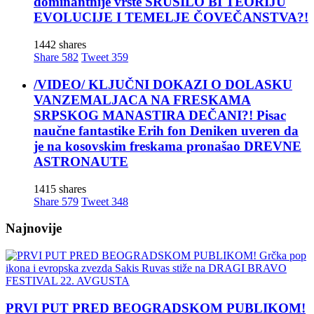
dominantnije vrste SRUŠILO BI TEORIJU
EVOLUCIJE I TEMELJE ČOVEČANSTVA?!
1442 shares
Share
582
Tweet
359
/VIDEO/ KLJUČNI DOKAZI O DOLASKU
VANZEMALJACA NA FRESKAMA
SRPSKOG MANASTIRA DEČANI?! Pisac
naučne fantastike Erih fon Deniken uveren da
je na kosovskim freskama pronašao DREVNE
ASTRONAUTE
1415 shares
Share
579
Tweet
348
Najnovije
PRVI PUT PRED BEOGRADSKOM PUBLIKOM!