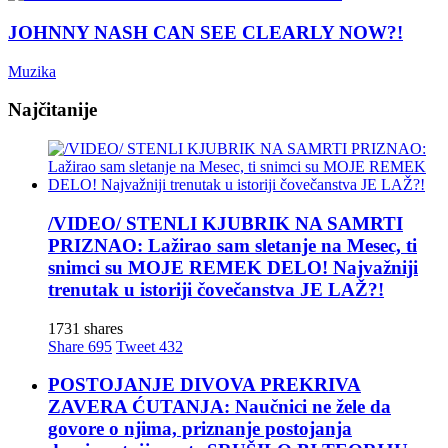
JOHNNY NASH CAN SEE CLEARLY NOW?!
Muzika
Najčitanije
/VIDEO/ STENLI KJUBRIK NA SAMRTI
PRIZNAO: Lažirao sam sletanje na Mesec, ti
snimci su MOJE REMEK DELO! Najvažniji
trenutak u istoriji čovečanstva JE LAŽ?!
1731 shares
Share
695
Tweet
432
POSTOJANJE DIVOVA PREKRIVA
ZAVERA ĆUTANJA: Naučnici ne žele da
govore o njima, priznanje postojanja