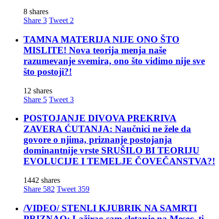
8 shares
Share
3
Tweet
2
TAMNA MATERIJA NIJE ONO ŠTO
MISLITE! Nova teorija menja naše
razumevanje svemira, ono što vidimo nije sve
što postoji?!
12 shares
Share
5
Tweet
3
POSTOJANJE DIVOVA PREKRIVA
ZAVERA ĆUTANJA: Naučnici ne žele da
govore o njima, priznanje postojanja
dominantnije vrste SRUŠILO BI TEORIJU
EVOLUCIJE I TEMELJE ČOVEČANSTVA?!
1442 shares
Share
582
Tweet
359
/VIDEO/ STENLI KJUBRIK NA SAMRTI
PRIZNAO: Lažirao sam sletanje na Mesec, ti