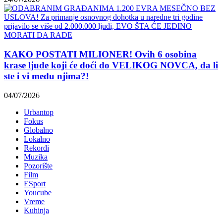
KAKO POSTATI MILIONER! Ovih 6 osobina
krase ljude koji će doći do VELIKOG NOVCA, da li
ste i vi među njima?!
04/07/2026
Urbantop
Fokus
Globalno
Lokalno
Rekordi
Muzika
Pozorište
Film
ESport
Youcube
Vreme
Kuhinja