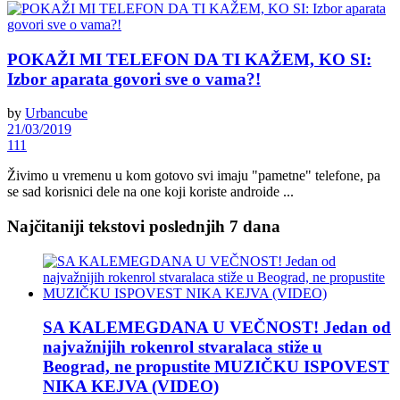
POKAŽI MI TELEFON DA TI KAŽEM, KO SI:
Izbor aparata govori sve o vama?!
by
Urbancube
21/03/2019
111
Živimo u vremenu u kom gotovo svi imaju "pametne" telefone, pa
se sad korisnici dele na one koji koriste androide ...
Najčitaniji tekstovi poslednjih 7 dana
SA KALEMEGDANA U VEČNOST! Jedan od
najvažnijih rokenrol stvaralaca stiže u
Beograd, ne propustite MUZIČKU ISPOVEST
NIKA KEJVA (VIDEO)