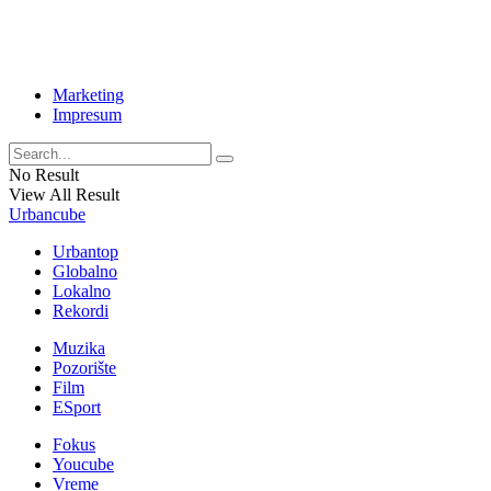
Marketing
Impresum
No Result
View All Result
Urbancube
Urbantop
Globalno
Lokalno
Rekordi
Muzika
Pozorište
Film
ESport
Fokus
Youcube
Vreme