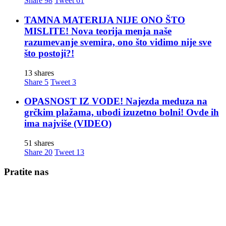
Share
98
Tweet
61
TAMNA MATERIJA NIJE ONO ŠTO
MISLITE! Nova teorija menja naše
razumevanje svemira, ono što vidimo nije sve
što postoji?!
13 shares
Share
5
Tweet
3
OPASNOST IZ VODE! Najezda meduza na
grčkim plažama, ubodi izuzetno bolni! Ovde ih
ima najviše (VIDEO)
51 shares
Share
20
Tweet
13
Pratite nas