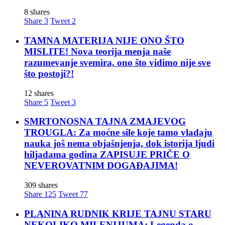
8 shares
Share
3
Tweet
2
TAMNA MATERIJA NIJE ONO ŠTO
MISLITE! Nova teorija menja naše
razumevanje svemira, ono što vidimo nije sve
što postoji?!
12 shares
Share
5
Tweet
3
SMRTONOSNA TAJNA ZMAJEVOG
TROUGLA: Za moćne sile koje tamo vladaju
nauka još nema objašnjenja, dok istorija ljudi
hiljadama godina ZAPISUJE PRIČE O
NEVEROVATNIM DOGAĐAJIMA!
309 shares
Share
125
Tweet
77
PLANINA RUDNIK KRIJE TAJNU STARU
NEKOLIKO MILENIJUMA: Legenda o