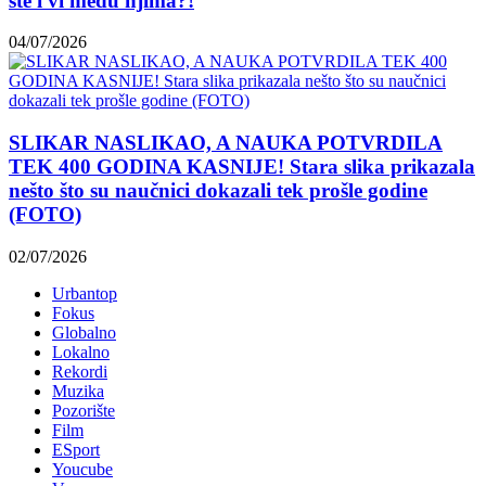
ste i vi među njima?!
04/07/2026
SLIKAR NASLIKAO, A NAUKA POTVRDILA
TEK 400 GODINA KASNIJE! Stara slika prikazala
nešto što su naučnici dokazali tek prošle godine
(FOTO)
02/07/2026
Urbantop
Fokus
Globalno
Lokalno
Rekordi
Muzika
Pozorište
Film
ESport
Youcube