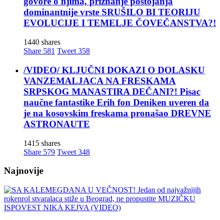
govore o njima, priznanje postojanja
dominantnije vrste SRUŠILO BI TEORIJU
EVOLUCIJE I TEMELJE ČOVEČANSTVA?!
1440 shares
Share
581
Tweet
358
/VIDEO/ KLJUČNI DOKAZI O DOLASKU
VANZEMALJACA NA FRESKAMA
SRPSKOG MANASTIRA DEČANI?! Pisac
naučne fantastike Erih fon Deniken uveren da
je na kosovskim freskama pronašao DREVNE
ASTRONAUTE
1415 shares
Share
579
Tweet
348
Najnovije