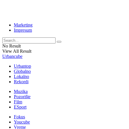
Marketing
Impresum
No Result
View All Result
Urbancube
Urbantop
Globalno
Lokalno
Rekordi
Muzika
Pozorište
Film
ESport
Fokus
Youcube
Vreme