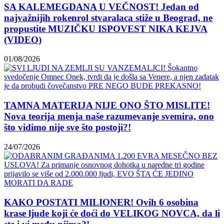
SA KALEMEGDANA U VEČNOST! Jedan od
najvažnijih rokenrol stvaralaca stiže u Beograd, ne
propustite MUZIČKU ISPOVEST NIKA KEJVA
(VIDEO)
01/08/2026
TAMNA MATERIJA NIJE ONO ŠTO MISLITE!
Nova teorija menja naše razumevanje svemira, ono
što vidimo nije sve što postoji?!
24/07/2026
KAKO POSTATI MILIONER! Ovih 6 osobina
krase ljude koji će doći do VELIKOG NOVCA, da li