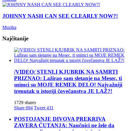
JOHNNY NASH CAN SEE CLEARLY NOW?!
Muzika
Najčitanije
/VIDEO/ STENLI KJUBRIK NA SAMRTI
PRIZNAO: Lažirao sam sletanje na Mesec, ti
snimci su MOJE REMEK DELO! Najvažniji
trenutak u istoriji čovečanstva JE LAŽ?!
1729 shares
Share
694
Tweet
431
POSTOJANJE DIVOVA PREKRIVA
ZAVERA ĆUTANJA: Naučnici ne žele da