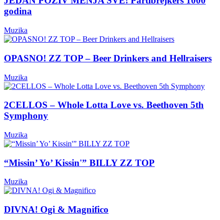
JEDAN POZIV MENJA SVE! Partibrejkers 1000
godina
Muzika
OPASNO! ZZ TOP – Beer Drinkers and Hellraisers
Muzika
2CELLOS – Whole Lotta Love vs. Beethoven 5th
Symphony
Muzika
“Missin’ Yo’ Kissin'” BILLY ZZ TOP
Muzika
DIVNA! Ogi & Magnifico