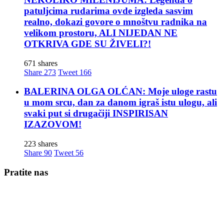
patuljcima rudarima ovde izgleda sasvim
realno, dokazi govore o mnoštvu radnika na
velikom prostoru, ALI NIJEDAN NE
OTKRIVA GDE SU ŽIVELI?!
671 shares
Share
273
Tweet
166
BALERINA OLGA OLĆAN: Moje uloge rastu
u mom srcu, dan za danom igraš istu ulogu, ali
svaki put si drugačiji INSPIRISAN
IZAZOVOM!
223 shares
Share
90
Tweet
56
Pratite nas