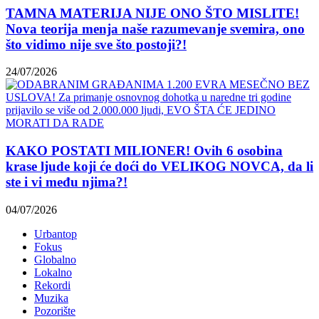
TAMNA MATERIJA NIJE ONO ŠTO MISLITE!
Nova teorija menja naše razumevanje svemira, ono
što vidimo nije sve što postoji?!
24/07/2026
KAKO POSTATI MILIONER! Ovih 6 osobina
krase ljude koji će doći do VELIKOG NOVCA, da li
ste i vi među njima?!
04/07/2026
Urbantop
Fokus
Globalno
Lokalno
Rekordi
Muzika
Pozorište