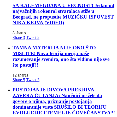
SA KALEMEGDANA U VEČNOST! Jedan od
najvažnijih rokenrol stvaralaca stiže u
Beograd, ne propustite MUZIČKU ISPOVEST
NIKA KEJVA (VIDEO)
8 shares
Share
3
Tweet
2
TAMNA MATERIJA NIJE ONO ŠTO
MISLITE! Nova teorija menja naše
razumevanje svemira, ono što vidimo nije sve
što postoji?!
12 shares
Share
5
Tweet
3
POSTOJANJE DIVOVA PREKRIVA
ZAVERA ĆUTANJA: Naučnici ne žele da
govore o njima, priznanje postojanja
dominantnije vrste SRUŠILO BI TEORIJU
EVOLUCIJE I TEMELJE ČOVEČANSTVA?!