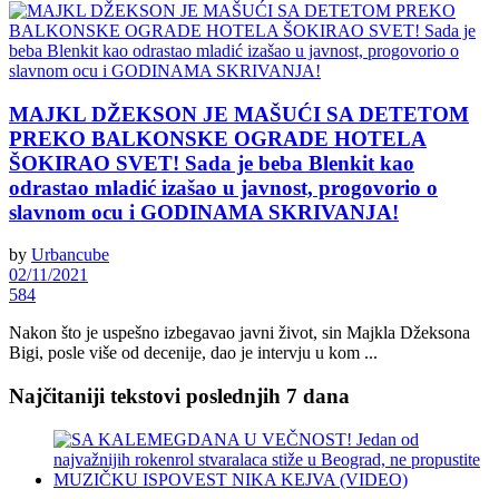
MAJKL DŽEKSON JE MAŠUĆI SA DETETOM
PREKO BALKONSKE OGRADE HOTELA
ŠOKIRAO SVET! Sada je beba Blenkit kao
odrastao mladić izašao u javnost, progovorio o
slavnom ocu i GODINAMA SKRIVANJA!
by
Urbancube
02/11/2021
584
Nakon što je uspešno izbegavao javni život, sin Majkla Džeksona
Bigi, posle više od decenije, dao je intervju u kom ...
Najčitaniji tekstovi poslednjih 7 dana