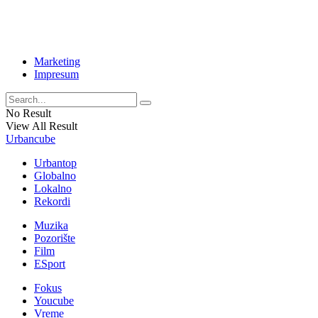
Marketing
Impresum
No Result
View All Result
Urbancube
Urbantop
Globalno
Lokalno
Rekordi
Muzika
Pozorište
Film
ESport
Fokus
Youcube
Vreme