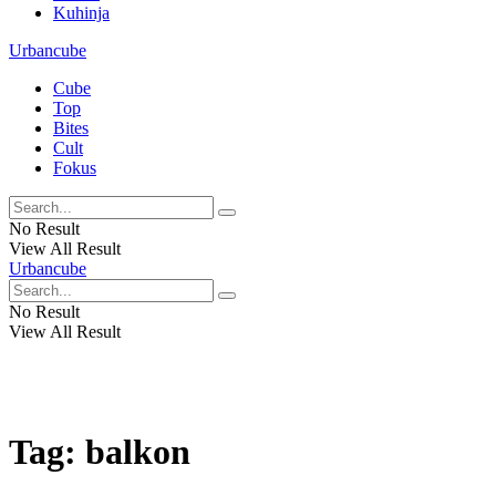
Kuhinja
Urbancube
Cube
Top
Bites
Cult
Fokus
No Result
View All Result
Urbancube
No Result
View All Result
Tag:
balkon