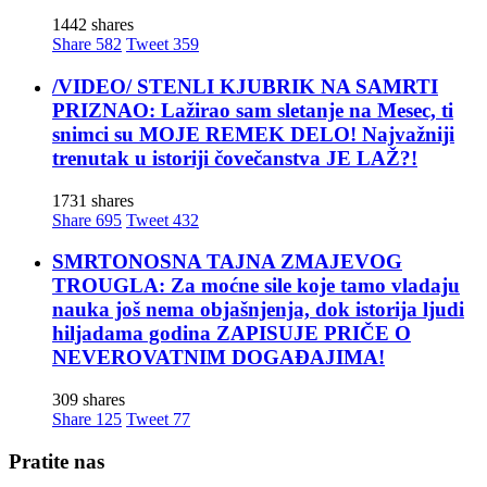
1442 shares
Share
582
Tweet
359
/VIDEO/ STENLI KJUBRIK NA SAMRTI
PRIZNAO: Lažirao sam sletanje na Mesec, ti
snimci su MOJE REMEK DELO! Najvažniji
trenutak u istoriji čovečanstva JE LAŽ?!
1731 shares
Share
695
Tweet
432
SMRTONOSNA TAJNA ZMAJEVOG
TROUGLA: Za moćne sile koje tamo vladaju
nauka još nema objašnjenja, dok istorija ljudi
hiljadama godina ZAPISUJE PRIČE O
NEVEROVATNIM DOGAĐAJIMA!
309 shares
Share
125
Tweet
77
Pratite nas