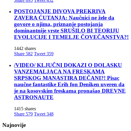
Share
695
Tweet
432
POSTOJANJE DIVOVA PREKRIVA
ZAVERA ĆUTANJA: Naučnici ne žele da
govore o njima, priznanje postojanja
dominantnije vrste SRUŠILO BI TEORIJU
EVOLUCIJE I TEMELJE ČOVEČANSTVA?!
1442 shares
Share
582
Tweet
359
/VIDEO/ KLJUČNI DOKAZI O DOLASKU
VANZEMALJACA NA FRESKAMA
SRPSKOG MANASTIRA DEČANI?! Pisac
naučne fantastike Erih fon Deniken uveren da
je na kosovskim freskama pronašao DREVNE
ASTRONAUTE
1415 shares
Share
579
Tweet
348
Najnovije