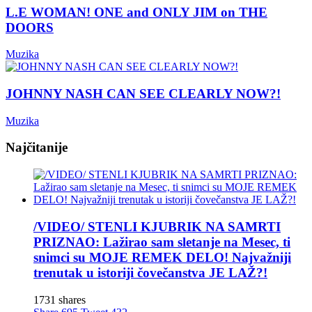
L.E WOMAN! ONE and ONLY JIM on THE
DOORS
Muzika
JOHNNY NASH CAN SEE CLEARLY NOW?!
Muzika
Najčitanije
/VIDEO/ STENLI KJUBRIK NA SAMRTI
PRIZNAO: Lažirao sam sletanje na Mesec, ti
snimci su MOJE REMEK DELO! Najvažniji
trenutak u istoriji čovečanstva JE LAŽ?!
1731 shares