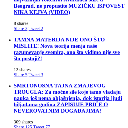
Beograd, ne propustite MUZIČKU ISPOVEST
NIKA KEJVA (VIDEO)
8 shares
Share
3
Tweet
2
TAMNA MATERIJA NIJE ONO ŠTO
MISLITE! Nova teorija menja naše
razumevanje svemira, ono što vidimo nije sve
što postoji?!
12 shares
Share
5
Tweet
3
SMRTONOSNA TAJNA ZMAJEVOG
TROUGLA: Za moćne sile koje tamo vladaju
nauka još nema objašnjenja, dok istorija ljudi
hiljadama godina ZAPISUJE PRIČE O
NEVEROVATNIM DOGAĐAJIMA!
309 shares
Share
125
Tweet
77