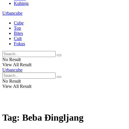
Kuhinja
Urbancube
Cube
Top
Bites
Cult
Fokus
No Result
View All Result
Urbancube
No Result
View All Result
Tag:
Beba Ðingljang