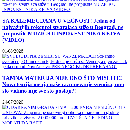
SA KALEMEGDANA U VEČNOST! Jedan od
najvažnijih rokenrol stvaralaca stiže u Beograd, ne
propustite MUZIČKU ISPOVEST NIKA KEJVA
(VIDEO)
01/08/2026
TAMNA MATERIJA NIJE ONO ŠTO MISLITE!
Nova teorija menja naše razumevanje svemira, ono
što vidimo nije sve što postoji?!
24/07/2026