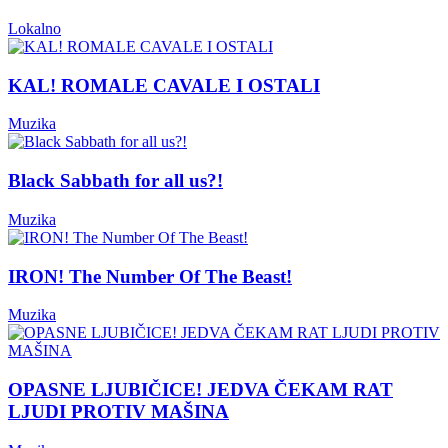
Lokalno
KAL! ROMALE CAVALE I OSTALI
Muzika
Black Sabbath for all us?!
Muzika
IRON! The Number Of The Beast!
Muzika
OPASNE LJUBIČICE! JEDVA ČEKAM RAT
LJUDI PROTIV MAŠINA