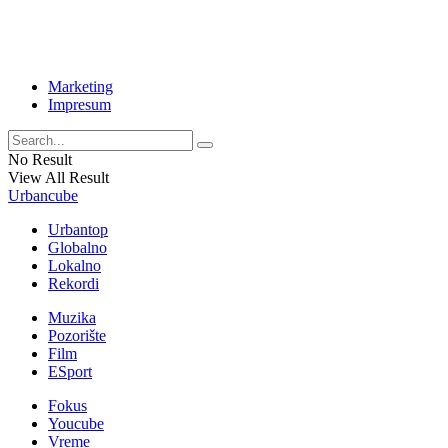
Marketing
Impresum
No Result
View All Result
Urbancube
Urbantop
Globalno
Lokalno
Rekordi
Muzika
Pozorište
Film
ESport
Fokus
Youcube
Vreme