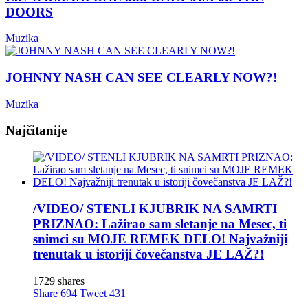
DOORS
Muzika
JOHNNY NASH CAN SEE CLEARLY NOW?!
Muzika
Najčitanije
/VIDEO/ STENLI KJUBRIK NA SAMRTI
PRIZNAO: Lažirao sam sletanje na Mesec, ti
snimci su MOJE REMEK DELO! Najvažniji
trenutak u istoriji čovečanstva JE LAŽ?!
1729 shares
Share
694
Tweet
431