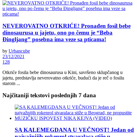
NEVEROVATNO OTKRIĆE! Pronađen fosil bebe
dinosaurusa u jajetu, ono po čemu je “Beba
Ðingljang” posebna ima veze sa pticama!
by
Urbancube
23/12/2021
128
Otkriće fosila bebe dinosaurusa u Kini, savršeno sklupčanog u
jajetu, predstavlja neverovatno otkriće, budući da je reč o fosilu
starom ...
Najčitaniji tekstovi poslednjih 7 dana
SA KALEMEGDANA U VEČNOST! Jedan od
najvažnijih rokenrol stvaralaca stiže u