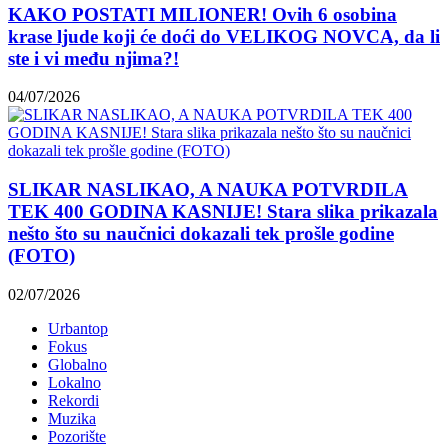
KAKO POSTATI MILIONER! Ovih 6 osobina
krase ljude koji će doći do VELIKOG NOVCA, da li
ste i vi među njima?!
04/07/2026
SLIKAR NASLIKAO, A NAUKA POTVRDILA
TEK 400 GODINA KASNIJE! Stara slika prikazala
nešto što su naučnici dokazali tek prošle godine
(FOTO)
02/07/2026
Urbantop
Fokus
Globalno
Lokalno
Rekordi
Muzika
Pozorište