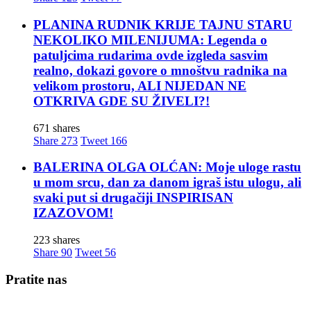
PLANINA RUDNIK KRIJE TAJNU STARU
NEKOLIKO MILENIJUMA: Legenda o
patuljcima rudarima ovde izgleda sasvim
realno, dokazi govore o mnoštvu radnika na
velikom prostoru, ALI NIJEDAN NE
OTKRIVA GDE SU ŽIVELI?!
671 shares
Share
273
Tweet
166
BALERINA OLGA OLĆAN: Moje uloge rastu
u mom srcu, dan za danom igraš istu ulogu, ali
svaki put si drugačiji INSPIRISAN
IZAZOVOM!
223 shares
Share
90
Tweet
56
Pratite nas