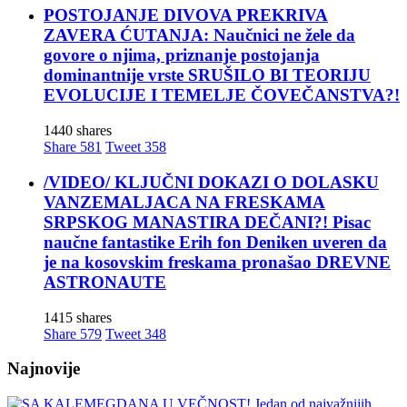
POSTOJANJE DIVOVA PREKRIVA
ZAVERA ĆUTANJA: Naučnici ne žele da
govore o njima, priznanje postojanja
dominantnije vrste SRUŠILO BI TEORIJU
EVOLUCIJE I TEMELJE ČOVEČANSTVA?!
1440 shares
Share
581
Tweet
358
/VIDEO/ KLJUČNI DOKAZI O DOLASKU
VANZEMALJACA NA FRESKAMA
SRPSKOG MANASTIRA DEČANI?! Pisac
naučne fantastike Erih fon Deniken uveren da
je na kosovskim freskama pronašao DREVNE
ASTRONAUTE
1415 shares
Share
579
Tweet
348
Najnovije