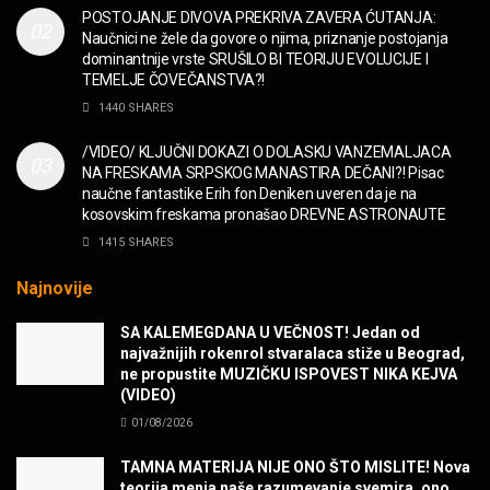
POSTOJANJE DIVOVA PREKRIVA ZAVERA ĆUTANJA:
Naučnici ne žele da govore o njima, priznanje postojanja
dominantnije vrste SRUŠILO BI TEORIJU EVOLUCIJE I
TEMELJE ČOVEČANSTVA?!
1440 SHARES
/VIDEO/ KLJUČNI DOKAZI O DOLASKU VANZEMALJACA
NA FRESKAMA SRPSKOG MANASTIRA DEČANI?! Pisac
naučne fantastike Erih fon Deniken uveren da je na
kosovskim freskama pronašao DREVNE ASTRONAUTE
1415 SHARES
Najnovije
SA KALEMEGDANA U VEČNOST! Jedan od
najvažnijih rokenrol stvaralaca stiže u Beograd,
ne propustite MUZIČKU ISPOVEST NIKA KEJVA
(VIDEO)
01/08/2026
TAMNA MATERIJA NIJE ONO ŠTO MISLITE! Nova
teorija menja naše razumevanje svemira, ono