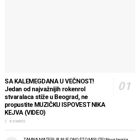
SA KALEMEGDANA U VEČNOST!
Jedan od najvažnijih rokenrol
stvaralaca stiže u Beograd, ne
propustite MUZIČKU ISPOVEST NIKA
KEJVA (VIDEO)
8 SHARES
TAMNA MATERIJA NIJE ONO ŠTO MISLITE! Nova teorija