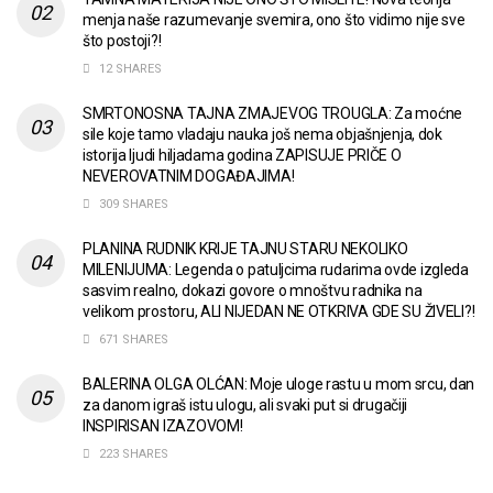
menja naše razumevanje svemira, ono što vidimo nije sve
što postoji?!
12 SHARES
SMRTONOSNA TAJNA ZMAJEVOG TROUGLA: Za moćne
sile koje tamo vladaju nauka još nema objašnjenja, dok
istorija ljudi hiljadama godina ZAPISUJE PRIČE O
NEVEROVATNIM DOGAĐAJIMA!
309 SHARES
PLANINA RUDNIK KRIJE TAJNU STARU NEKOLIKO
MILENIJUMA: Legenda o patuljcima rudarima ovde izgleda
sasvim realno, dokazi govore o mnoštvu radnika na
velikom prostoru, ALI NIJEDAN NE OTKRIVA GDE SU ŽIVELI?!
671 SHARES
BALERINA OLGA OLĆAN: Moje uloge rastu u mom srcu, dan
za danom igraš istu ulogu, ali svaki put si drugačiji
INSPIRISAN IZAZOVOM!
223 SHARES