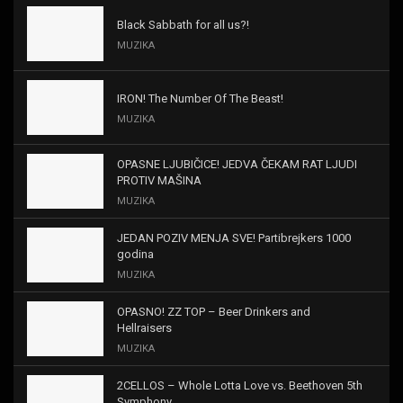
Black Sabbath for all us?!
MUZIKA
IRON! The Number Of The Beast!
MUZIKA
OPASNE LJUBIČICE! JEDVA ČEKAM RAT LJUDI
PROTIV MAŠINA
MUZIKA
JEDAN POZIV MENJA SVE! Partibrejkers 1000
godina
MUZIKA
OPASNO! ZZ TOP – Beer Drinkers and
Hellraisers
MUZIKA
2CELLOS – Whole Lotta Love vs. Beethoven 5th
Symphony