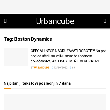
Urbancube
Tag:
Boston Dynamics
OBEĆALI NEĆE NAORUŽAVATI ROBOTE?! Na prvi
pogled učinili su veliku stvar bezbednost
čovečanstva, AKO IM SE MOŽE VEROVATI?!
BY
URBANCUBE
12/10/2022
68
Najčitaniji tekstovi poslednjih 7 dana