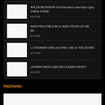
AKLEA NEONSKA! Dorotea lepo peva lepo igra,
SHIKA SHIKA!
MUZIKA
INDESTRUCTIBLE BILLY AND STEVE! LET ME
BE…
MUZIKA
L.E WOMAN! ONE and ONLY JIM on THE DOORS
MUZIKA
JOHNNY NASH CAN SEE CLEARLY NOW?!
MUZIKA
Najčitanije