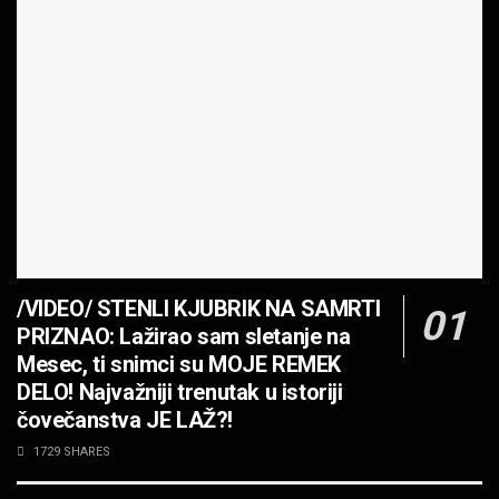
/VIDEO/ STENLI KJUBRIK NA SAMRTI
PRIZNAO: Lažirao sam sletanje na
Mesec, ti snimci su MOJE REMEK
DELO! Najvažniji trenutak u istoriji
čovečanstva JE LAŽ?!
1729 SHARES