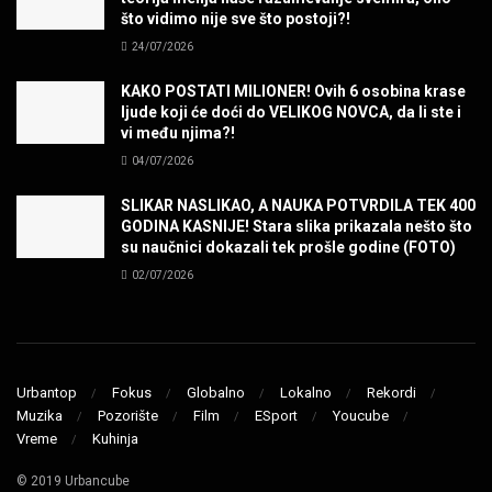
što vidimo nije sve što postoji?!
24/07/2026
KAKO POSTATI MILIONER! Ovih 6 osobina krase
ljude koji će doći do VELIKOG NOVCA, da li ste i
vi među njima?!
04/07/2026
SLIKAR NASLIKAO, A NAUKA POTVRDILA TEK 400
GODINA KASNIJE! Stara slika prikazala nešto što
su naučnici dokazali tek prošle godine (FOTO)
02/07/2026
Urbantop
Fokus
Globalno
Lokalno
Rekordi
Muzika
Pozorište
Film
ESport
Youcube
Vreme
Kuhinja
© 2019 Urbancube