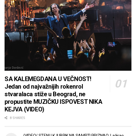
SA KALEMEGDANA U VEČNOST!
Jedan od najvažnijih rokenrol
stvaralaca stiže u Beograd, ne
propustite MUZIČKU ISPOVEST NIKA
KEJVA (VIDEO)
8 SHARES
/VIDEO/ STENLI KJUBRIK NA SAMRTI PRIZNAO: Lažirao