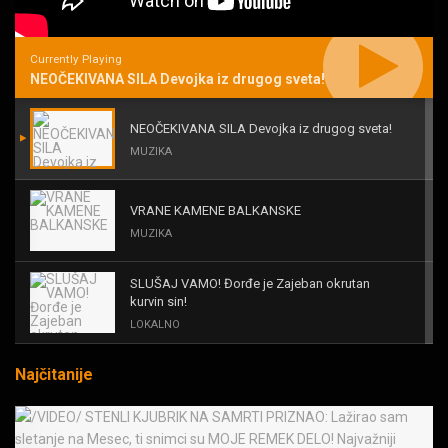
Currently Playing
NEOČEKIVANA SILA Devojka iz drugog sveta!
NEOČEKIVANA SILA Devojka iz drugog sveta!
MUZIKA
VRANE KAMENE BALKANSKE
MUZIKA
SLUŠAJ VAMO! Đorđe je Zajeban okrutan
kurvin sin!
LOKALNO
Najčitanije
KAL! ROMALE CAVALE I OSTALI
MUZIKA