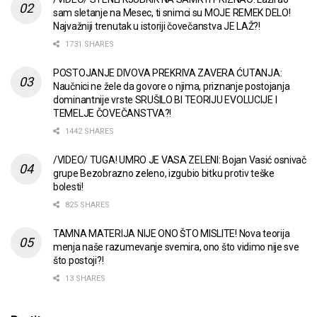
sam sletanje na Mesec, ti snimci su MOJE REMEK DELO!
Najvažniji trenutak u istoriji čovečanstva JE LAŽ?!
1731 SHARES
POSTOJANJE DIVOVA PREKRIVA ZAVERA ĆUTANJA:
Naučnici ne žele da govore o njima, priznanje postojanja
dominantnije vrste SRUŠILO BI TEORIJU EVOLUCIJE I
TEMELJE ČOVEČANSTVA?!
1442 SHARES
/VIDEO/ TUGA! UMRO JE VASA ZELENI: Bojan Vasić osnivač
grupe Bezobrazno zeleno, izgubio bitku protiv teške
bolesti!
825 SHARES
TAMNA MATERIJA NIJE ONO ŠTO MISLITE! Nova teorija
menja naše razumevanje svemira, ono što vidimo nije sve
što postoji?!
13 SHARES