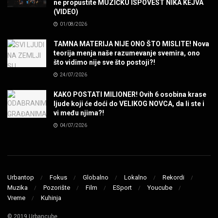
ne propustite MUZIČKU ISPOVEST NIKA KEJVA
SENIDAHHH!
(VIDEO)
MUZIKA
01/08/2026
TAMNA MATERIJA NIJE ONO ŠTO MISLITE! Nova
Miss You! Charlie Watts
teorija menja naše razumevanje svemira, ono
MUZIKA
što vidimo nije sve što postoji?!
24/07/2026
STRANGE KIND OF WOMEN, REALLY STRANGE!
KAKO POSTATI MILIONER! Ovih 6 osobina krase
MUZIKA
ljude koji će doći do VELIKOG NOVCA, da li ste i
vi među njima?!
04/07/2026
MAD MAD DRUMMER!
MUZIKA
Led Zeppelin When The Levee Breaks by
ZEPPARELLA
Urbantop
Fokus
Globalno
Lokalno
Rekordi
MUZIKA
Muzika
Pozorište
Film
ESport
Youcube
Vreme
Kuhinja
STRAIGHT FROM HELL! Metallica & Lady Gaga
© 2019 Urbancube
MUZIKA