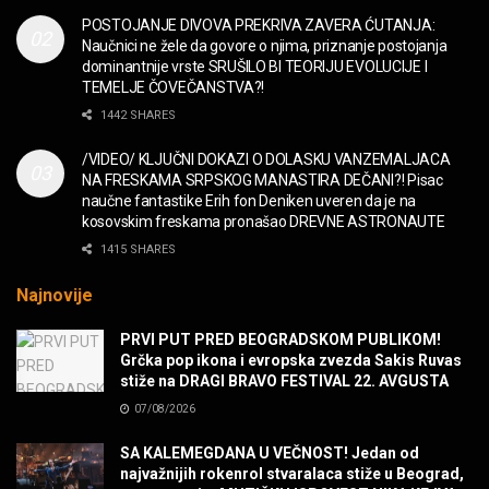
MUZIKA
POSTOJANJE DIVOVA PREKRIVA ZAVERA ĆUTANJA:
Naučnici ne žele da govore o njima, priznanje postojanja
“Missin’ Yo’ Kissin'” BILLY ZZ TOP
dominantnije vrste SRUŠILO BI TEORIJU EVOLUCIJE I
MUZIKA
TEMELJE ČOVEČANSTVA?!
1442 SHARES
DIVNA! Ogi & Magnifico
/VIDEO/ KLJUČNI DOKAZI O DOLASKU VANZEMALJACA
FILM
NA FRESKAMA SRPSKOG MANASTIRA DEČANI?! Pisac
naučne fantastike Erih fon Deniken uveren da je na
kosovskim freskama pronašao DREVNE ASTRONAUTE
WARDRUNA, VIKINZI DOLAZE!
1415 SHARES
MUZIKA
Najnovije
Sharp Dressed Man in many ways!
PRVI PUT PRED BEOGRADSKOM PUBLIKOM!
MUZIKA
Grčka pop ikona i evropska zvezda Sakis Ruvas
stiže na DRAGI BRAVO FESTIVAL 22. AVGUSTA
07/08/2026
POVRATAK Iron Maiden The Writing On The Wall
MUZIKA
SA KALEMEGDANA U VEČNOST! Jedan od
najvažnijih rokenrol stvaralaca stiže u Beograd,