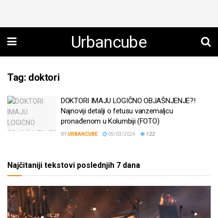
Urbancube
Tag:
doktori
DOKTORI IMAJU LOGIČNO OBJAŠNJENJE?!
Najnoviji detalji o fetusu vanzemaljcu
pronađenom u Kolumbiji (FOTO)
BY
URBANCUBE
05/03/2024
122
Najčitaniji tekstovi poslednjih 7 dana