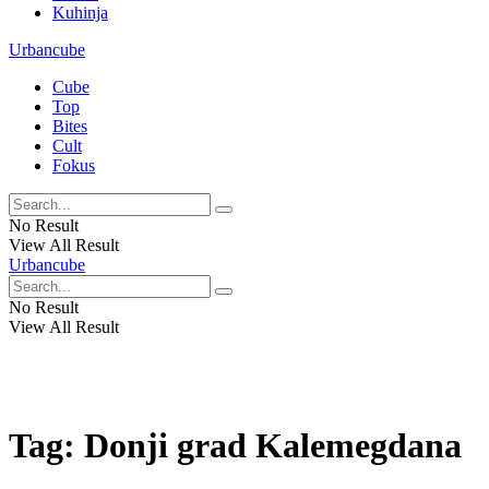
Kuhinja
Urbancube
Cube
Top
Bites
Cult
Fokus
No Result
View All Result
Urbancube
No Result
View All Result
Tag:
Donji grad Kalemegdana