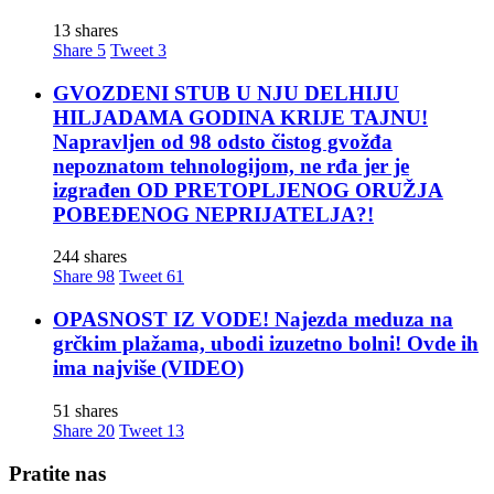
13 shares
Share
5
Tweet
3
GVOZDENI STUB U NJU DELHIJU
HILJADAMA GODINA KRIJE TAJNU!
Napravljen od 98 odsto čistog gvožđa
nepoznatom tehnologijom, ne rđa jer je
izgrađen OD PRETOPLJENOG ORUŽJA
POBEĐENOG NEPRIJATELJA?!
244 shares
Share
98
Tweet
61
OPASNOST IZ VODE! Najezda meduza na
grčkim plažama, ubodi izuzetno bolni! Ovde ih
ima najviše (VIDEO)
51 shares
Share
20
Tweet
13
Pratite nas