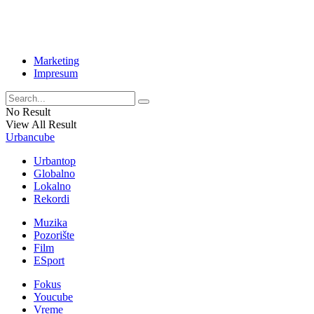
Marketing
Impresum
No Result
View All Result
Urbancube
Urbantop
Globalno
Lokalno
Rekordi
Muzika
Pozorište
Film
ESport
Fokus
Youcube
Vreme