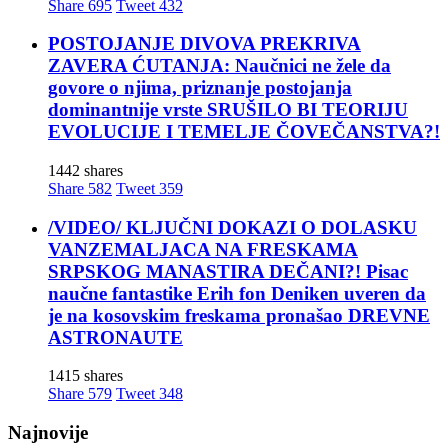
Share
695
Tweet
432
POSTOJANJE DIVOVA PREKRIVA
ZAVERA ĆUTANJA: Naučnici ne žele da
govore o njima, priznanje postojanja
dominantnije vrste SRUŠILO BI TEORIJU
EVOLUCIJE I TEMELJE ČOVEČANSTVA?!
1442 shares
Share
582
Tweet
359
/VIDEO/ KLJUČNI DOKAZI O DOLASKU
VANZEMALJACA NA FRESKAMA
SRPSKOG MANASTIRA DEČANI?! Pisac
naučne fantastike Erih fon Deniken uveren da
je na kosovskim freskama pronašao DREVNE
ASTRONAUTE
1415 shares
Share
579
Tweet
348
Najnovije