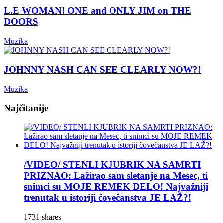
L.E WOMAN! ONE and ONLY JIM on THE
DOORS
Muzika
JOHNNY NASH CAN SEE CLEARLY NOW?!
Muzika
Najčitanije
/VIDEO/ STENLI KJUBRIK NA SAMRTI
PRIZNAO: Lažirao sam sletanje na Mesec, ti
snimci su MOJE REMEK DELO! Najvažniji
trenutak u istoriji čovečanstva JE LAŽ?!
1731 shares