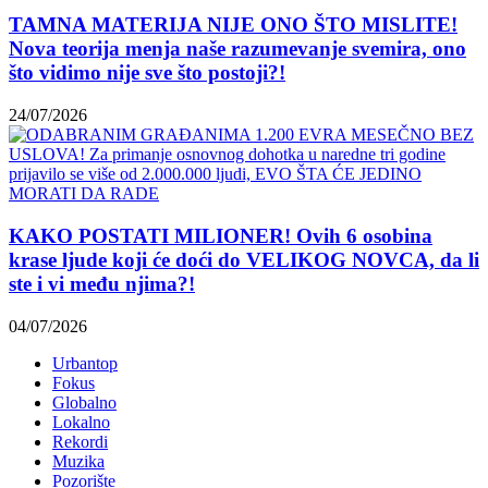
TAMNA MATERIJA NIJE ONO ŠTO MISLITE!
Nova teorija menja naše razumevanje svemira, ono
što vidimo nije sve što postoji?!
24/07/2026
KAKO POSTATI MILIONER! Ovih 6 osobina
krase ljude koji će doći do VELIKOG NOVCA, da li
ste i vi među njima?!
04/07/2026
Urbantop
Fokus
Globalno
Lokalno
Rekordi
Muzika
Pozorište