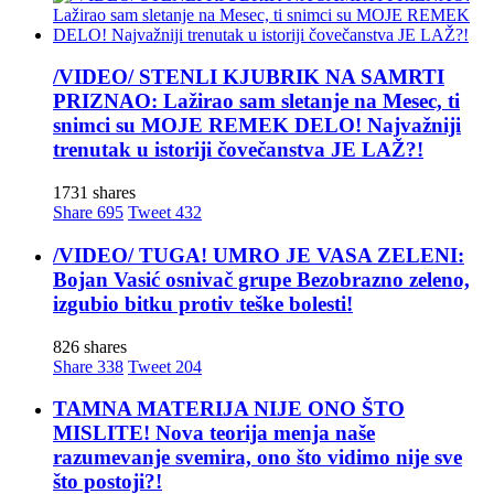
/VIDEO/ STENLI KJUBRIK NA SAMRTI
PRIZNAO: Lažirao sam sletanje na Mesec, ti
snimci su MOJE REMEK DELO! Najvažniji
trenutak u istoriji čovečanstva JE LAŽ?!
1731 shares
Share
695
Tweet
432
/VIDEO/ TUGA! UMRO JE VASA ZELENI:
Bojan Vasić osnivač grupe Bezobrazno zeleno,
izgubio bitku protiv teške bolesti!
826 shares
Share
338
Tweet
204
TAMNA MATERIJA NIJE ONO ŠTO
MISLITE! Nova teorija menja naše
razumevanje svemira, ono što vidimo nije sve
što postoji?!