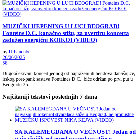
MUZIČKI HEPENING U LUCI BEOGRAD!
Fonteins D.C. konačno stižu, za uvertiru koncerta
zadužen energični KOIKOI (VIDEO)
by
Urbancube
26/06/2025
58
Dugoočekivani koncert jednog od najtraženijih bendova današnjice,
irskog post-pank sastava Fontaines D.C., biće održan po prvi put u
Beogradu 25. ...
Najčitaniji tekstovi poslednjih 7 dana
SA KALEMEGDANA U VEČNOST! Jedan od
najvažnijih rokenrol stvaralaca stiže u