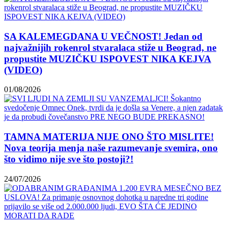
SA KALEMEGDANA U VEČNOST! Jedan od
najvažnijih rokenrol stvaralaca stiže u Beograd, ne
propustite MUZIČKU ISPOVEST NIKA KEJVA
(VIDEO)
01/08/2026
TAMNA MATERIJA NIJE ONO ŠTO MISLITE!
Nova teorija menja naše razumevanje svemira, ono
što vidimo nije sve što postoji?!
24/07/2026