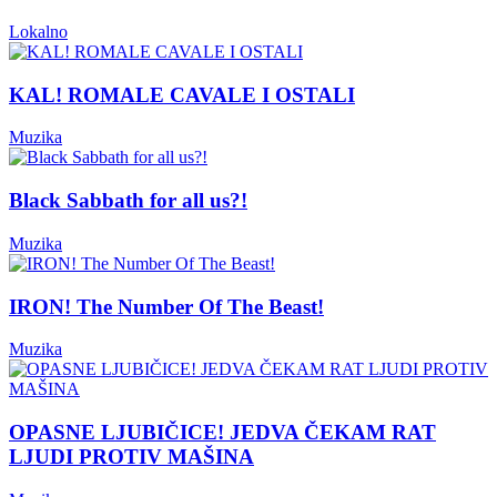
Lokalno
KAL! ROMALE CAVALE I OSTALI
Muzika
Black Sabbath for all us?!
Muzika
IRON! The Number Of The Beast!
Muzika
OPASNE LJUBIČICE! JEDVA ČEKAM RAT
LJUDI PROTIV MAŠINA