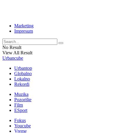
Marketing
Impresum
No Result
View All Result
Urbancube
Urbantop
Globalno
Lokalno
Rekordi
Muzika
Pozorište
Film
ESport
Fokus
Youcube
Vreme