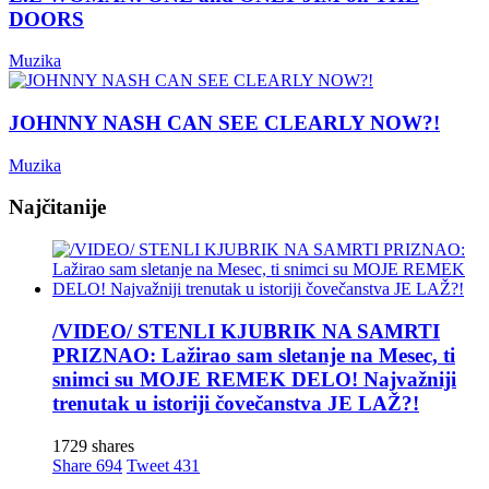
DOORS
Muzika
JOHNNY NASH CAN SEE CLEARLY NOW?!
Muzika
Najčitanije
/VIDEO/ STENLI KJUBRIK NA SAMRTI
PRIZNAO: Lažirao sam sletanje na Mesec, ti
snimci su MOJE REMEK DELO! Najvažniji
trenutak u istoriji čovečanstva JE LAŽ?!
1729 shares
Share
694
Tweet
431