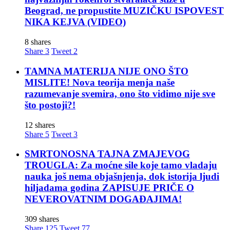
Beograd, ne propustite MUZIČKU ISPOVEST
NIKA KEJVA (VIDEO)
8 shares
Share
3
Tweet
2
TAMNA MATERIJA NIJE ONO ŠTO
MISLITE! Nova teorija menja naše
razumevanje svemira, ono što vidimo nije sve
što postoji?!
12 shares
Share
5
Tweet
3
SMRTONOSNA TAJNA ZMAJEVOG
TROUGLA: Za moćne sile koje tamo vladaju
nauka još nema objašnjenja, dok istorija ljudi
hiljadama godina ZAPISUJE PRIČE O
NEVEROVATNIM DOGAĐAJIMA!
309 shares
Share
125
Tweet
77