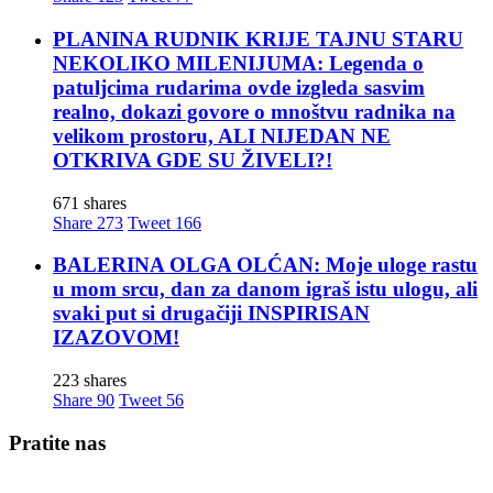
PLANINA RUDNIK KRIJE TAJNU STARU
NEKOLIKO MILENIJUMA: Legenda o
patuljcima rudarima ovde izgleda sasvim
realno, dokazi govore o mnoštvu radnika na
velikom prostoru, ALI NIJEDAN NE
OTKRIVA GDE SU ŽIVELI?!
671 shares
Share
273
Tweet
166
BALERINA OLGA OLĆAN: Moje uloge rastu
u mom srcu, dan za danom igraš istu ulogu, ali
svaki put si drugačiji INSPIRISAN
IZAZOVOM!
223 shares
Share
90
Tweet
56
Pratite nas