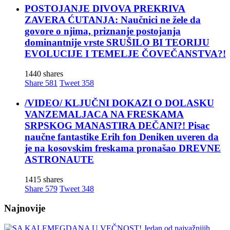
POSTOJANJE DIVOVA PREKRIVA
ZAVERA ĆUTANJA: Naučnici ne žele da
govore o njima, priznanje postojanja
dominantnije vrste SRUŠILO BI TEORIJU
EVOLUCIJE I TEMELJE ČOVEČANSTVA?!
1440 shares
Share
581
Tweet
358
/VIDEO/ KLJUČNI DOKAZI O DOLASKU
VANZEMALJACA NA FRESKAMA
SRPSKOG MANASTIRA DEČANI?! Pisac
naučne fantastike Erih fon Deniken uveren da
je na kosovskim freskama pronašao DREVNE
ASTRONAUTE
1415 shares
Share
579
Tweet
348
Najnovije