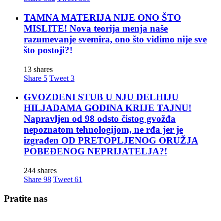
TAMNA MATERIJA NIJE ONO ŠTO
MISLITE! Nova teorija menja naše
razumevanje svemira, ono što vidimo nije sve
što postoji?!
13 shares
Share
5
Tweet
3
GVOZDENI STUB U NJU DELHIJU
HILJADAMA GODINA KRIJE TAJNU!
Napravljen od 98 odsto čistog gvožđa
nepoznatom tehnologijom, ne rđa jer je
izgrađen OD PRETOPLJENOG ORUŽJA
POBEĐENOG NEPRIJATELJA?!
244 shares
Share
98
Tweet
61
Pratite nas