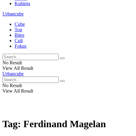
Kuhinja
Urbancube
Cube
Top
Bites
Cult
Fokus
No Result
View All Result
Urbancube
No Result
View All Result
Tag:
Ferdinand Magelan