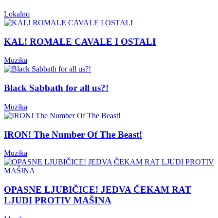
Lokalno
KAL! ROMALE CAVALE I OSTALI
Muzika
Black Sabbath for all us?!
Muzika
IRON! The Number Of The Beast!
Muzika
OPASNE LJUBIČICE! JEDVA ČEKAM RAT
LJUDI PROTIV MAŠINA