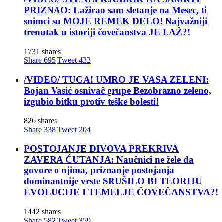
PRIZNAO: Lažirao sam sletanje na Mesec, ti
snimci su MOJE REMEK DELO! Najvažniji
trenutak u istoriji čovečanstva JE LAŽ?!
1731 shares
Share
695
Tweet
432
/VIDEO/ TUGA! UMRO JE VASA ZELENI:
Bojan Vasić osnivač grupe Bezobrazno zeleno,
izgubio bitku protiv teške bolesti!
826 shares
Share
338
Tweet
204
POSTOJANJE DIVOVA PREKRIVA
ZAVERA ĆUTANJA: Naučnici ne žele da
govore o njima, priznanje postojanja
dominantnije vrste SRUŠILO BI TEORIJU
EVOLUCIJE I TEMELJE ČOVEČANSTVA?!
1442 shares
Share
582
Tweet
359