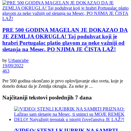
PRE 500 GODINA MAGELAN JE DOKAZAO DA
JE ZEMLJA OKRUGLA! Taj poduhvat koji je
hrabri Portugalac platio glavom za neke važniji od
sletanja na Mesec, PO NJIMA JE ČISTA LAŽ!
by
Urbancube
19/09/2022
463
Pre 500 godina okončano je prvo oplovljavanje oko sveta, koje je
donelo dokaz da je Zemlja okrugla. Za neke je ...
Najčitaniji tekstovi poslednjih 7 dana
/VIDEO/ STENLI KJUBRIK NA SAMRTI