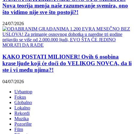
Nova teorija menja naše razumevanje svemira, ono
što vidimo nije sve što postoji?!
24/07/2026
KAKO POSTATI MILIONER! Ovih 6 osobina
krase ljude koji će doći do VELIKOG NOVCA, da li
ste i vi među njima?!
04/07/2026
Urbantop
Fokus
Globalno
Lokalno
Rekordi
Muzika
Pozorište
Film