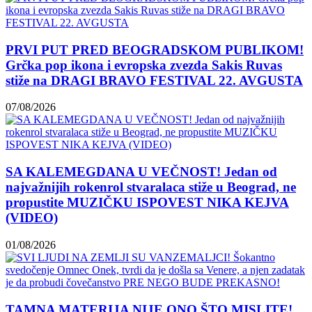
PRVI PUT PRED BEOGRADSKOM PUBLIKOM!
Grčka pop ikona i evropska zvezda Sakis Ruvas
stiže na DRAGI BRAVO FESTIVAL 22. AVGUSTA
07/08/2026
SA KALEMEGDANA U VEČNOST! Jedan od
najvažnijih rokenrol stvaralaca stiže u Beograd, ne
propustite MUZIČKU ISPOVEST NIKA KEJVA
(VIDEO)
01/08/2026
TAMNA MATERIJA NIJE ONO ŠTO MISLITE!