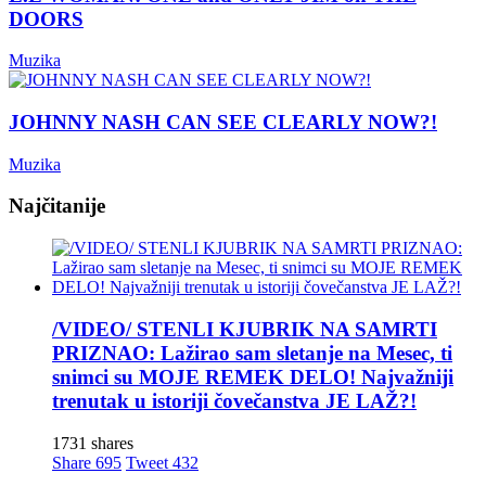
DOORS
Muzika
JOHNNY NASH CAN SEE CLEARLY NOW?!
Muzika
Najčitanije
/VIDEO/ STENLI KJUBRIK NA SAMRTI
PRIZNAO: Lažirao sam sletanje na Mesec, ti
snimci su MOJE REMEK DELO! Najvažniji
trenutak u istoriji čovečanstva JE LAŽ?!
1731 shares
Share
695
Tweet
432