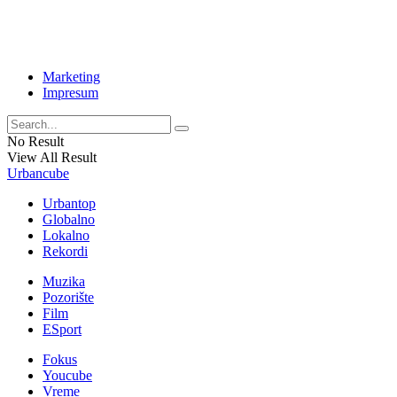
Marketing
Impresum
No Result
View All Result
Urbancube
Urbantop
Globalno
Lokalno
Rekordi
Muzika
Pozorište
Film
ESport
Fokus
Youcube
Vreme