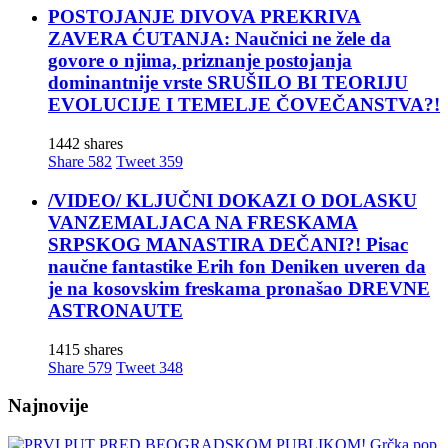
POSTOJANJE DIVOVA PREKRIVA
ZAVERA ĆUTANJA: Naučnici ne žele da
govore o njima, priznanje postojanja
dominantnije vrste SRUŠILO BI TEORIJU
EVOLUCIJE I TEMELJE ČOVEČANSTVA?!
1442 shares
Share
582
Tweet
359
/VIDEO/ KLJUČNI DOKAZI O DOLASKU
VANZEMALJACA NA FRESKAMA
SRPSKOG MANASTIRA DEČANI?! Pisac
naučne fantastike Erih fon Deniken uveren da
je na kosovskim freskama pronašao DREVNE
ASTRONAUTE
1415 shares
Share
579
Tweet
348
Najnovije