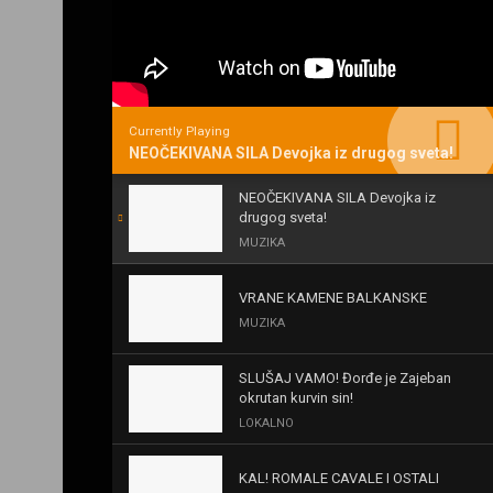
Currently Playing
NEOČEKIVANA SILA Devojka iz drugog sveta!
NEOČEKIVANA SILA Devojka iz
drugog sveta!
MUZIKA
VRANE KAMENE BALKANSKE
MUZIKA
SLUŠAJ VAMO! Đorđe je Zajeban
okrutan kurvin sin!
LOKALNO
KAL! ROMALE CAVALE I OSTALI