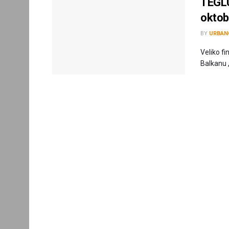
TEGLU”
oktobr
BY
URBAN
Veliko f
Balkanu „