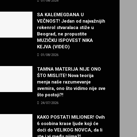
07/08/2026
SA KALEMEGDANA U
VEČNOST! Jedan od najvažnijih
rokenrol stvaralaca stiže u
Beograd, ne propustite
MUZIČKU ISPOVEST NIKA
KEJVA (VIDEO)
01/08/2026
TAMNA MATERIJA NIJE ONO
ŠTO MISLITE! Nova teorija
menja naše razumevanje
svemira, ono što vidimo nije sve
što postoji?!
24/07/2026
KAKO POSTATI MILIONER! Ovih
6 osobina krase ljude koji će
doći do VELIKOG NOVCA, da li
ste i vi među njima?!