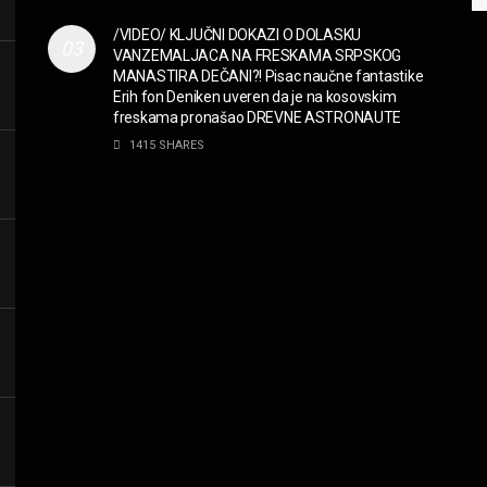
/VIDEO/ KLJUČNI DOKAZI O DOLASKU
VANZEMALJACA NA FRESKAMA SRPSKOG
MANASTIRA DEČANI?! Pisac naučne fantastike
Erih fon Deniken uveren da je na kosovskim
freskama pronašao DREVNE ASTRONAUTE
1415 SHARES