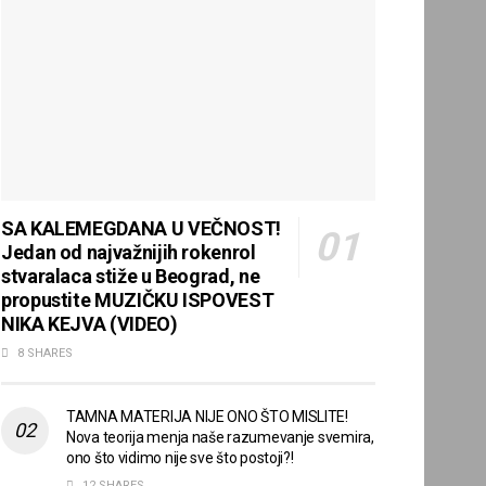
SA KALEMEGDANA U VEČNOST!
Jedan od najvažnijih rokenrol
stvaralaca stiže u Beograd, ne
propustite MUZIČKU ISPOVEST
NIKA KEJVA (VIDEO)
8 SHARES
TAMNA MATERIJA NIJE ONO ŠTO MISLITE!
Nova teorija menja naše razumevanje svemira,
ono što vidimo nije sve što postoji?!
12 SHARES