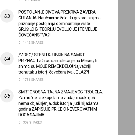
POSTOJANJE DIVOVA PREKRIVA ZAVERA
ĆUTANJA: Naučnici ne žele da govore o njima,
priznanje postojanja dominantnije vrste
SRUŠILO BI TEORIJU EVOLUCIJE I TEMELJE
ČOVEČANSTVA?!
1442 SHARES
/VIDEO/ STENLI KJUBRIK NA SAMRTI
PRIZNAO: Lažirao sam sletanje na Mesec, ti
snimci su MOJE REMEK DELO! Najvažniji
trenutak u istoriji čovečanstva JE LAŽ?!
1731 SHARES
SMRTONOSNA TAJNA ZMAJEVOG TROUGLA:
Za moćne sile koje tamo vladaju nauka još
nema objašnjenja, dok istorija ljudi hiljadama
godina ZAPISUJE PRIČE O NEVEROVATNIM
DOGAĐAJIMA!
309 SHARES