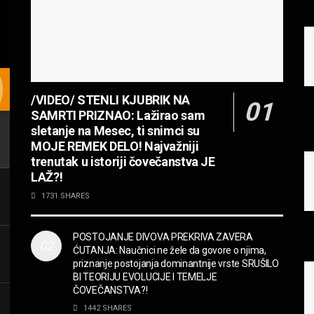
/VIDEO/ STENLI KJUBRIK NA
SAMRTI PRIZNAO: Lažirao sam
sletanje na Mesec, ti snimci su
MOJE REMEK DELO! Najvažniji
trenutak u istoriji čovečanstva JE
LAŽ?!
1731 SHARES
POSTOJANJE DIVOVA PREKRIVA ZAVERA
ĆUTANJA: Naučnici ne žele da govore o njima,
priznanje postojanja dominantnije vrste SRUŠILO
BI TEORIJU EVOLUCIJE I TEMELJE
ČOVEČANSTVA?!
1442 SHARES