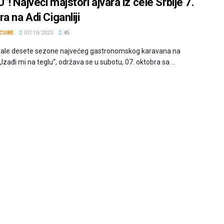
! Najveći majstori ajvara iz cele Srbije 7.
a na Adi Ciganliji
CUBE
07/10/2023
45
inale desete sezone najvećeg gastronomskog karavana na
Izađi mi na teglu“, održava se u subotu, 07. oktobra sa ...