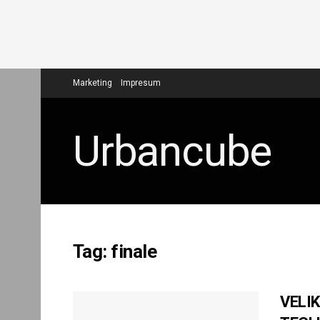
Marketing
Impresum
Urbancube
Tag:
finale
VELI