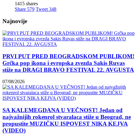
1415 shares
Share
579
Tweet
348
Najnovije
PRVI PUT PRED BEOGRADSKOM PUBLIKOM!
Grčka pop ikona i evropska zvezda Sakis Ruvas
stiže na DRAGI BRAVO FESTIVAL 22. AVGUSTA
07/08/2026
SA KALEMEGDANA U VEČNOST! Jedan od
najvažnijih rokenrol stvaralaca stiže u Beograd, ne
propustite MUZIČKU ISPOVEST NIKA KEJVA
(VIDEO)