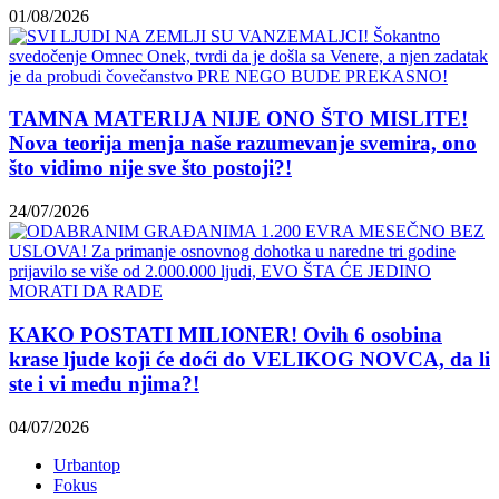
01/08/2026
TAMNA MATERIJA NIJE ONO ŠTO MISLITE!
Nova teorija menja naše razumevanje svemira, ono
što vidimo nije sve što postoji?!
24/07/2026
KAKO POSTATI MILIONER! Ovih 6 osobina
krase ljude koji će doći do VELIKOG NOVCA, da li
ste i vi među njima?!
04/07/2026
Urbantop
Fokus