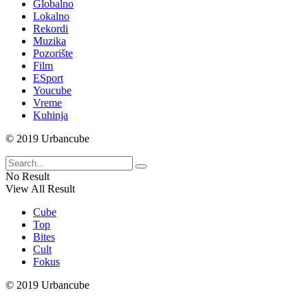
Globalno
Lokalno
Rekordi
Muzika
Pozorište
Film
ESport
Youcube
Vreme
Kuhinja
© 2019 Urbancube
No Result
View All Result
Cube
Top
Bites
Cult
Fokus
© 2019 Urbancube