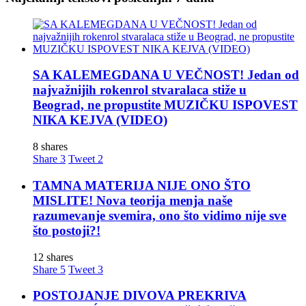
SA KALEMEGDANA U VEČNOST! Jedan od
najvažnijih rokenrol stvaralaca stiže u
Beograd, ne propustite MUZIČKU ISPOVEST
NIKA KEJVA (VIDEO)
8 shares
Share
3
Tweet
2
TAMNA MATERIJA NIJE ONO ŠTO
MISLITE! Nova teorija menja naše
razumevanje svemira, ono što vidimo nije sve
što postoji?!
12 shares
Share
5
Tweet
3
POSTOJANJE DIVOVA PREKRIVA