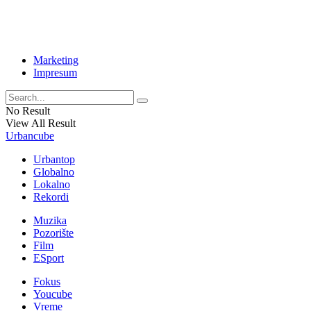
Marketing
Impresum
No Result
View All Result
Urbancube
Urbantop
Globalno
Lokalno
Rekordi
Muzika
Pozorište
Film
ESport
Fokus
Youcube
Vreme