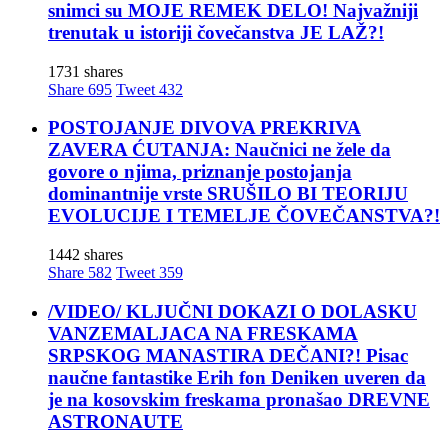
snimci su MOJE REMEK DELO! Najvažniji
trenutak u istoriji čovečanstva JE LAŽ?!
1731 shares
Share
695
Tweet
432
POSTOJANJE DIVOVA PREKRIVA
ZAVERA ĆUTANJA: Naučnici ne žele da
govore o njima, priznanje postojanja
dominantnije vrste SRUŠILO BI TEORIJU
EVOLUCIJE I TEMELJE ČOVEČANSTVA?!
1442 shares
Share
582
Tweet
359
/VIDEO/ KLJUČNI DOKAZI O DOLASKU
VANZEMALJACA NA FRESKAMA
SRPSKOG MANASTIRA DEČANI?! Pisac
naučne fantastike Erih fon Deniken uveren da
je na kosovskim freskama pronašao DREVNE
ASTRONAUTE