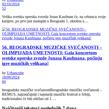
02/10/2024
52
Velika svetska operska zvezda Jonas Kaufman će, na vrhuncu svoje
karijere, po prvi put nastupiti u Beogradu 1. oktobra u ...
56. BEOGRADSKE MUZIČKE SVEČANOSTI –
OLIMPIJADA UMETNOSTI: Gala koncertom
svetske operske zvezde Jonasa Kaufmana, počinju
igre muzičkih velikana!
by
Urbancube
18/09/2024
60
beogradske muzičke svečanostiBeogradske muzičke svečanosti –
BEMUS, najznačajniji i najstariji muzički festival u Srbiji,
tradicionalno će biti održan od 1. ...
Najčitaniji tekstovi poslednjih 7 dana