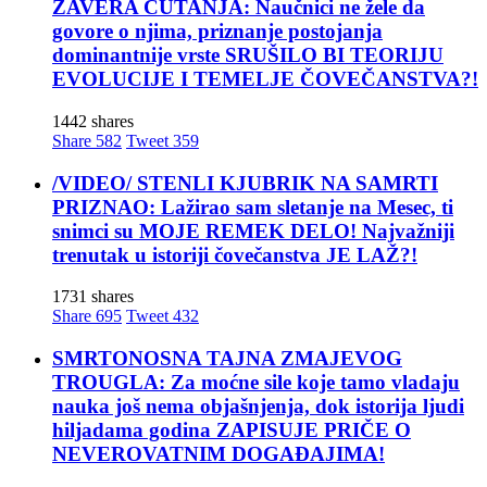
ZAVERA ĆUTANJA: Naučnici ne žele da
govore o njima, priznanje postojanja
dominantnije vrste SRUŠILO BI TEORIJU
EVOLUCIJE I TEMELJE ČOVEČANSTVA?!
1442 shares
Share
582
Tweet
359
/VIDEO/ STENLI KJUBRIK NA SAMRTI
PRIZNAO: Lažirao sam sletanje na Mesec, ti
snimci su MOJE REMEK DELO! Najvažniji
trenutak u istoriji čovečanstva JE LAŽ?!
1731 shares
Share
695
Tweet
432
SMRTONOSNA TAJNA ZMAJEVOG
TROUGLA: Za moćne sile koje tamo vladaju
nauka još nema objašnjenja, dok istorija ljudi
hiljadama godina ZAPISUJE PRIČE O
NEVEROVATNIM DOGAĐAJIMA!