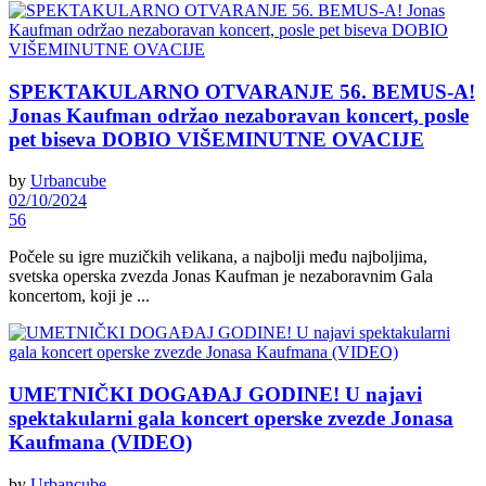
SPEKTAKULARNO OTVARANJE 56. BEMUS-A!
Jonas Kaufman održao nezaboravan koncert, posle
pet biseva DOBIO VIŠEMINUTNE OVACIJE
by
Urbancube
02/10/2024
56
Počele su igre muzičkih velikana, a najbolji među najboljima,
svetska operska zvezda Jonas Kaufman je nezaboravnim Gala
koncertom, koji je ...
UMETNIČKI DOGAĐAJ GODINE! U najavi
spektakularni gala koncert operske zvezde Jonasa
Kaufmana (VIDEO)
by
Urbancube