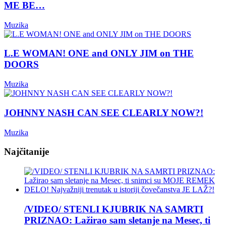
ME BE…
Muzika
L.E WOMAN! ONE and ONLY JIM on THE
DOORS
Muzika
JOHNNY NASH CAN SEE CLEARLY NOW?!
Muzika
Najčitanije
/VIDEO/ STENLI KJUBRIK NA SAMRTI
PRIZNAO: Lažirao sam sletanje na Mesec, ti