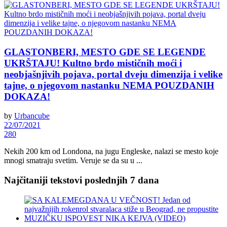
GLASTONBERI, MESTO GDE SE LEGENDE
UKRŠTAJU! Kultno brdo mističnih moći i
neobjašnjivih pojava, portal dveju dimenzija i velike
tajne, o njegovom nastanku NEMA POUZDANIH
DOKAZA!
by
Urbancube
22/07/2021
280
Nekih 200 km od Londona, na jugu Engleske, nalazi se mesto koje
mnogi smatraju svetim. Veruje se da su u ...
Najčitaniji tekstovi poslednjih 7 dana