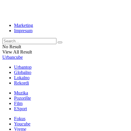
Marketing
Impresum
No Result
View All Result
Urbancube
Urbantop
Globalno
Lokalno
Rekordi
Muzika
Pozorište
Film
ESport
Fokus
Youcube
Vreme