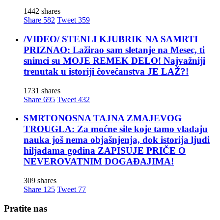
1442 shares
Share
582
Tweet
359
/VIDEO/ STENLI KJUBRIK NA SAMRTI
PRIZNAO: Lažirao sam sletanje na Mesec, ti
snimci su MOJE REMEK DELO! Najvažniji
trenutak u istoriji čovečanstva JE LAŽ?!
1731 shares
Share
695
Tweet
432
SMRTONOSNA TAJNA ZMAJEVOG
TROUGLA: Za moćne sile koje tamo vladaju
nauka još nema objašnjenja, dok istorija ljudi
hiljadama godina ZAPISUJE PRIČE O
NEVEROVATNIM DOGAĐAJIMA!
309 shares
Share
125
Tweet
77
Pratite nas