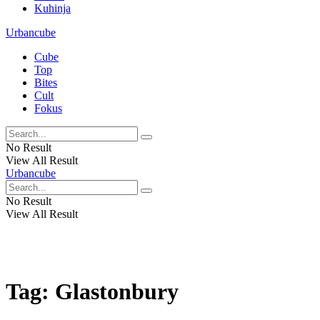
Kuhinja
Urbancube
Cube
Top
Bites
Cult
Fokus
No Result
View All Result
Urbancube
No Result
View All Result
Tag:
Glastonbury