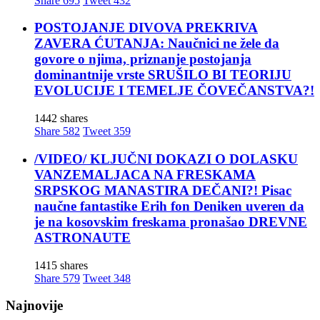
Share
695
Tweet
432
POSTOJANJE DIVOVA PREKRIVA
ZAVERA ĆUTANJA: Naučnici ne žele da
govore o njima, priznanje postojanja
dominantnije vrste SRUŠILO BI TEORIJU
EVOLUCIJE I TEMELJE ČOVEČANSTVA?!
1442 shares
Share
582
Tweet
359
/VIDEO/ KLJUČNI DOKAZI O DOLASKU
VANZEMALJACA NA FRESKAMA
SRPSKOG MANASTIRA DEČANI?! Pisac
naučne fantastike Erih fon Deniken uveren da
je na kosovskim freskama pronašao DREVNE
ASTRONAUTE
1415 shares
Share
579
Tweet
348
Najnovije