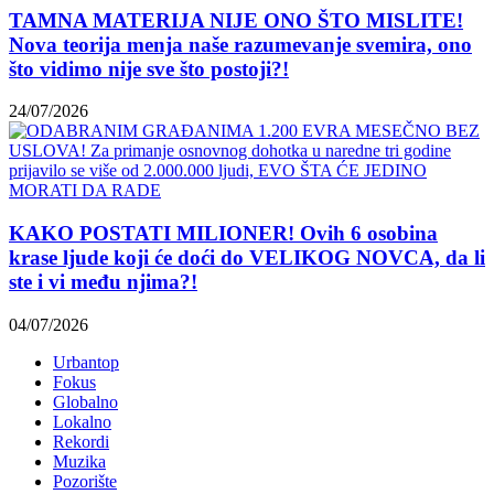
TAMNA MATERIJA NIJE ONO ŠTO MISLITE!
Nova teorija menja naše razumevanje svemira, ono
što vidimo nije sve što postoji?!
24/07/2026
KAKO POSTATI MILIONER! Ovih 6 osobina
krase ljude koji će doći do VELIKOG NOVCA, da li
ste i vi među njima?!
04/07/2026
Urbantop
Fokus
Globalno
Lokalno
Rekordi
Muzika
Pozorište