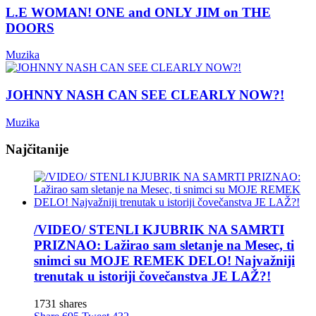
L.E WOMAN! ONE and ONLY JIM on THE
DOORS
Muzika
JOHNNY NASH CAN SEE CLEARLY NOW?!
Muzika
Najčitanije
/VIDEO/ STENLI KJUBRIK NA SAMRTI
PRIZNAO: Lažirao sam sletanje na Mesec, ti
snimci su MOJE REMEK DELO! Najvažniji
trenutak u istoriji čovečanstva JE LAŽ?!
1731 shares