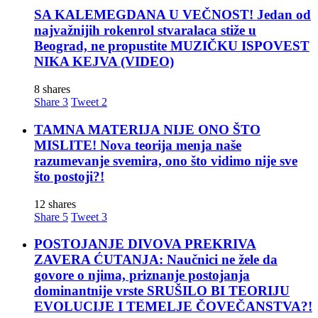
SA KALEMEGDANA U VEČNOST! Jedan od
najvažnijih rokenrol stvaralaca stiže u
Beograd, ne propustite MUZIČKU ISPOVEST
NIKA KEJVA (VIDEO)
8 shares
Share
3
Tweet
2
TAMNA MATERIJA NIJE ONO ŠTO
MISLITE! Nova teorija menja naše
razumevanje svemira, ono što vidimo nije sve
što postoji?!
12 shares
Share
5
Tweet
3
POSTOJANJE DIVOVA PREKRIVA
ZAVERA ĆUTANJA: Naučnici ne žele da
govore o njima, priznanje postojanja
dominantnije vrste SRUŠILO BI TEORIJU
EVOLUCIJE I TEMELJE ČOVEČANSTVA?!