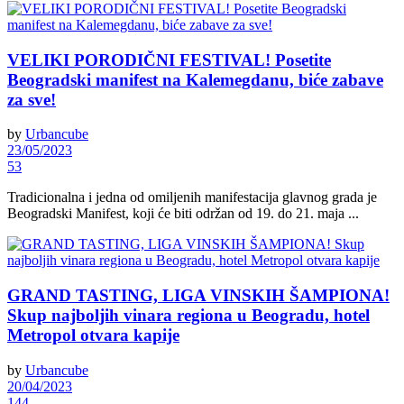
VELIKI PORODIČNI FESTIVAL! Posetite
Beogradski manifest na Kalemegdanu, biće zabave
za sve!
by
Urbancube
23/05/2023
53
Tradicionalna i jedna od omiljenih manifestacija glavnog grada je
Beogradski Manifest, koji će biti održan od 19. do 21. maja ...
GRAND TASTING, LIGA VINSKIH ŠAMPIONA!
Skup najboljih vinara regiona u Beogradu, hotel
Metropol otvara kapije
by
Urbancube
20/04/2023
144