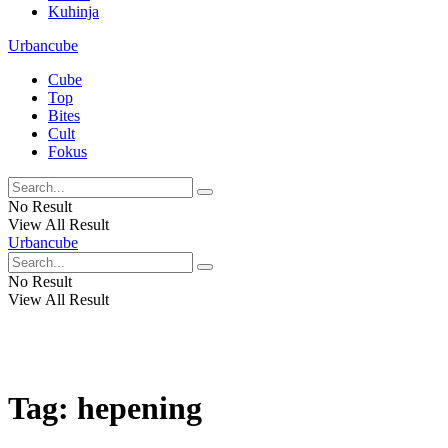
Kuhinja
Urbancube
Cube
Top
Bites
Cult
Fokus
No Result
View All Result
Urbancube
No Result
View All Result
Tag:
hepening