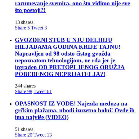
razumevanje svemira, ono što vidimo nije sve
što postoji?!
13 shares
Share
5
Tweet
3
GVOZDENI STUB U NJU DELHIJU
HILJADAMA GODINA KRIJE TAJNU!
Napravljen od 98 odsto čistog gvožđa
nepoznatom tehnologijom, ne rđa jer je
izgrađen OD PRETOPLJENOG ORUŽJA
POBEĐENOG NEPRIJATELJA?!
244 shares
Share
98
Tweet
61
OPASNOST IZ VODE! Najezda meduza na
grčkim plažama, ubodi izuzetno bolni! Ovde ih
ima najviše (VIDEO)
51 shares
Share
20
Tweet
13