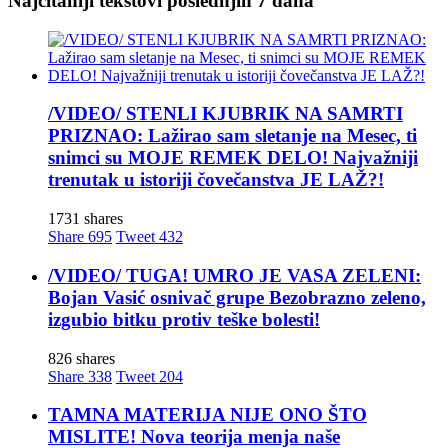
Najčitaniji tekstovi poslednjih 7 dana
/VIDEO/ STENLI KJUBRIK NA SAMRTI
PRIZNAO: Lažirao sam sletanje na Mesec, ti
snimci su MOJE REMEK DELO! Najvažniji
trenutak u istoriji čovečanstva JE LAŽ?!
1731 shares
Share
695
Tweet
432
/VIDEO/ TUGA! UMRO JE VASA ZELENI:
Bojan Vasić osnivač grupe Bezobrazno zeleno,
izgubio bitku protiv teške bolesti!
826 shares
Share
338
Tweet
204
TAMNA MATERIJA NIJE ONO ŠTO
MISLITE! Nova teorija menja naše