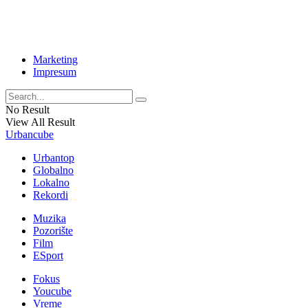
Marketing
Impresum
No Result
View All Result
Urbancube
Urbantop
Globalno
Lokalno
Rekordi
Muzika
Pozorište
Film
ESport
Fokus
Youcube
Vreme