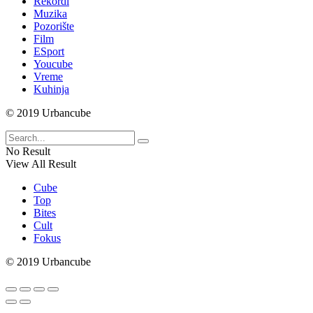
Rekordi
Muzika
Pozorište
Film
ESport
Youcube
Vreme
Kuhinja
© 2019 Urbancube
No Result
View All Result
Cube
Top
Bites
Cult
Fokus
© 2019 Urbancube