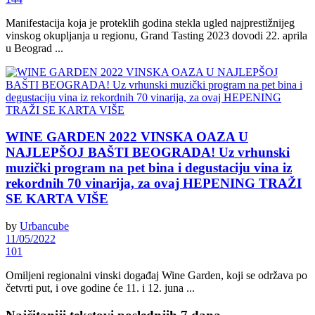
Manifestacija koja je proteklih godina stekla ugled najprestižnijeg
vinskog okupljanja u regionu, Grand Tasting 2023 dovodi 22. aprila
u Beograd ...
WINE GARDEN 2022 VINSKA OAZA U
NAJLEPŠOJ BAŠTI BEOGRADA! Uz vrhunski
muzički program na pet bina i degustaciju vina iz
rekordnih 70 vinarija, za ovaj HEPENING TRAŽI
SE KARTA VIŠE
by
Urbancube
11/05/2022
101
Omiljeni regionalni vinski događaj Wine Garden, koji se održava po
četvrti put, i ove godine će 11. i 12. juna ...