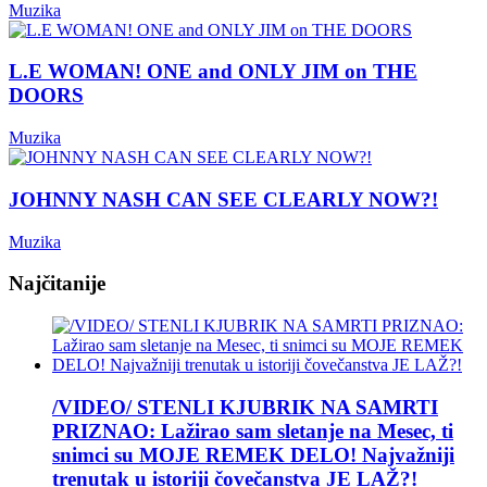
Muzika
L.E WOMAN! ONE and ONLY JIM on THE
DOORS
Muzika
JOHNNY NASH CAN SEE CLEARLY NOW?!
Muzika
Najčitanije
/VIDEO/ STENLI KJUBRIK NA SAMRTI
PRIZNAO: Lažirao sam sletanje na Mesec, ti
snimci su MOJE REMEK DELO! Najvažniji
trenutak u istoriji čovečanstva JE LAŽ?!