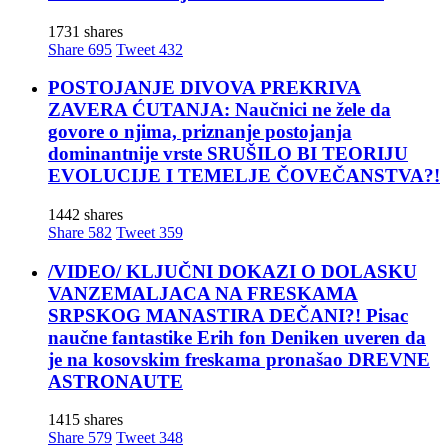
1731 shares
Share
695
Tweet
432
POSTOJANJE DIVOVA PREKRIVA
ZAVERA ĆUTANJA: Naučnici ne žele da
govore o njima, priznanje postojanja
dominantnije vrste SRUŠILO BI TEORIJU
EVOLUCIJE I TEMELJE ČOVEČANSTVA?!
1442 shares
Share
582
Tweet
359
/VIDEO/ KLJUČNI DOKAZI O DOLASKU
VANZEMALJACA NA FRESKAMA
SRPSKOG MANASTIRA DEČANI?! Pisac
naučne fantastike Erih fon Deniken uveren da
je na kosovskim freskama pronašao DREVNE
ASTRONAUTE
1415 shares
Share
579
Tweet
348