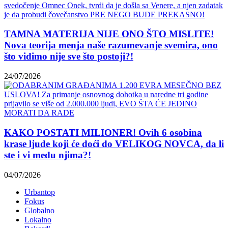
TAMNA MATERIJA NIJE ONO ŠTO MISLITE!
Nova teorija menja naše razumevanje svemira, ono
što vidimo nije sve što postoji?!
24/07/2026
KAKO POSTATI MILIONER! Ovih 6 osobina
krase ljude koji će doći do VELIKOG NOVCA, da li
ste i vi među njima?!
04/07/2026
Urbantop
Fokus
Globalno
Lokalno