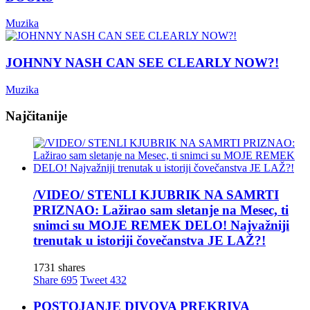
Muzika
JOHNNY NASH CAN SEE CLEARLY NOW?!
Muzika
Najčitanije
/VIDEO/ STENLI KJUBRIK NA SAMRTI
PRIZNAO: Lažirao sam sletanje na Mesec, ti
snimci su MOJE REMEK DELO! Najvažniji
trenutak u istoriji čovečanstva JE LAŽ?!
1731 shares
Share
695
Tweet
432
POSTOJANJE DIVOVA PREKRIVA