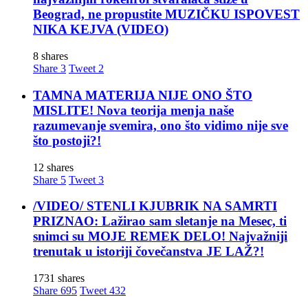
Beograd, ne propustite MUZIČKU ISPOVEST
NIKA KEJVA (VIDEO)
8 shares
Share
3
Tweet
2
TAMNA MATERIJA NIJE ONO ŠTO
MISLITE! Nova teorija menja naše
razumevanje svemira, ono što vidimo nije sve
što postoji?!
12 shares
Share
5
Tweet
3
/VIDEO/ STENLI KJUBRIK NA SAMRTI
PRIZNAO: Lažirao sam sletanje na Mesec, ti
snimci su MOJE REMEK DELO! Najvažniji
trenutak u istoriji čovečanstva JE LAŽ?!
1731 shares
Share
695
Tweet
432