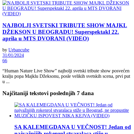
NAJBOLJI SVETSKI TRIBUTE SHOW MAJKL
DŽEKSON U BEOGRADU! Superspektakl 22.
aprila u MTS DVORANI (VIDEO)
by
Urbancube
31/01/2024
66
“Human Nature Live Show” najbolji svetski tribute show posvećen
kralju popa Majklu Džeksonu, posle velikih svetskih scena, prvi put
u ...
Najčitaniji tekstovi poslednjih 7 dana
SA KALEMEGDANA U VEČNOST! Jedan od
najvažnijih rokenrol stvaralaca stiže u