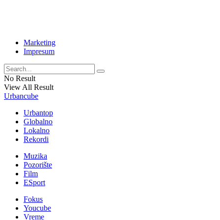
Marketing
Impresum
No Result
View All Result
Urbancube
Urbantop
Globalno
Lokalno
Rekordi
Muzika
Pozorište
Film
ESport
Fokus
Youcube
Vreme