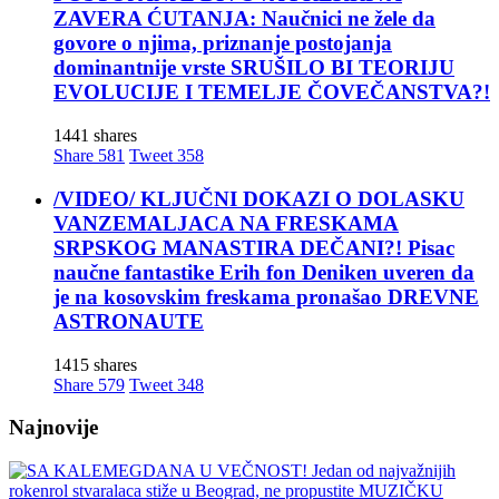
ZAVERA ĆUTANJA: Naučnici ne žele da
govore o njima, priznanje postojanja
dominantnije vrste SRUŠILO BI TEORIJU
EVOLUCIJE I TEMELJE ČOVEČANSTVA?!
1441 shares
Share
581
Tweet
358
/VIDEO/ KLJUČNI DOKAZI O DOLASKU
VANZEMALJACA NA FRESKAMA
SRPSKOG MANASTIRA DEČANI?! Pisac
naučne fantastike Erih fon Deniken uveren da
je na kosovskim freskama pronašao DREVNE
ASTRONAUTE
1415 shares
Share
579
Tweet
348
Najnovije