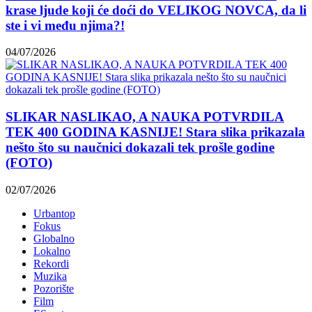
krase ljude koji će doći do VELIKOG NOVCA, da li
ste i vi među njima?!
04/07/2026
SLIKAR NASLIKAO, A NAUKA POTVRDILA
TEK 400 GODINA KASNIJE! Stara slika prikazala
nešto što su naučnici dokazali tek prošle godine
(FOTO)
02/07/2026
Urbantop
Fokus
Globalno
Lokalno
Rekordi
Muzika
Pozorište
Film