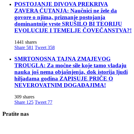
POSTOJANJE DIVOVA PREKRIVA
ZAVERA ĆUTANJA: Naučnici ne žele da
govore o njima, priznanje postojanja
dominantnije vrste SRUŠILO BI TEORIJU
EVOLUCIJE I TEMELJE ČOVEČANSTVA?!
1441 shares
Share
581
Tweet
358
SMRTONOSNA TAJNA ZMAJEVOG
TROUGLA: Za moćne sile koje tamo vladaju
nauka još nema objašnjenja, dok istorija ljudi
hiljadama godina ZAPISUJE PRIČE O
NEVEROVATNIM DOGAĐAJIMA!
309 shares
Share
125
Tweet
77
Pratite nas