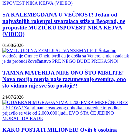
SA KALEMEGDANA U VEČNOST! Jedan od
najvažnijih rokenrol stvaralaca stiže u Beograd, ne
propustite MUZIČKU ISPOVEST NIKA KEJVA
(VIDEO)
01/08/2026
TAMNA MATERIJA NIJE ONO ŠTO MISLITE!
Nova teorija menja naše razumevanje svemira, ono
što vidimo nije sve što postoji?!
24/07/2026
KAKO POSTATI MILIONER! Ovih 6 osobina