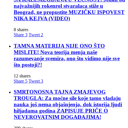
najvažnijih rokenrol stvaralaca stiže u
Beograd, ne propustite MUZIČKU ISPOVEST
NIKA KEJVA (VIDEO)
8 shares
Share
3
Tweet
2
TAMNA MATERIJA NIJE ONO ŠTO
MISLITE! Nova teorija menja naše
razumevanje svemira, ono što vidimo nije sve
što postoji?!
12 shares
Share
5
Tweet
3
SMRTONOSNA TAJNA ZMAJEVOG
TROUGLA: Za moćne sile koje tamo vladaju
nauka još nema objašnjenja, dok istorija ljudi
hiljadama godina ZAPISUJE PRIČE O
NEVEROVATNIM DOGAĐAJIMA!