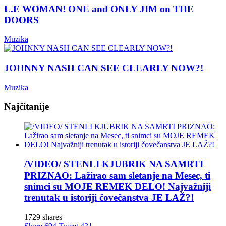
L.E WOMAN! ONE and ONLY JIM on THE
DOORS
Muzika
JOHNNY NASH CAN SEE CLEARLY NOW?!
Muzika
Najčitanije
/VIDEO/ STENLI KJUBRIK NA SAMRTI
PRIZNAO: Lažirao sam sletanje na Mesec, ti
snimci su MOJE REMEK DELO! Najvažniji
trenutak u istoriji čovečanstva JE LAŽ?!
1729 shares