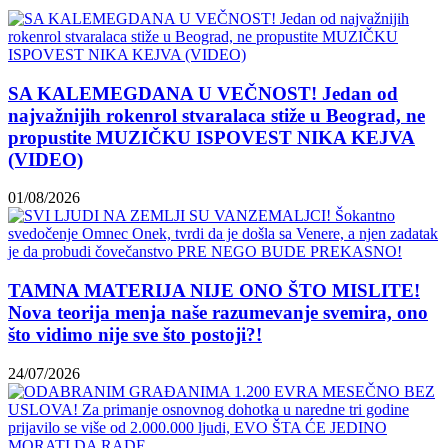
SA KALEMEGDANA U VEČNOST! Jedan od
najvažnijih rokenrol stvaralaca stiže u Beograd, ne
propustite MUZIČKU ISPOVEST NIKA KEJVA
(VIDEO)
01/08/2026
TAMNA MATERIJA NIJE ONO ŠTO MISLITE!
Nova teorija menja naše razumevanje svemira, ono
što vidimo nije sve što postoji?!
24/07/2026