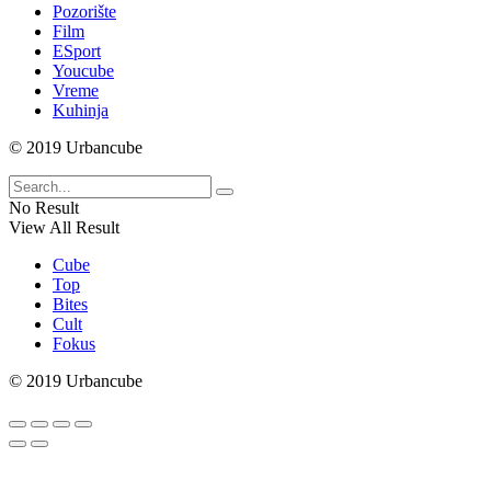
Pozorište
Film
ESport
Youcube
Vreme
Kuhinja
© 2019 Urbancube
No Result
View All Result
Cube
Top
Bites
Cult
Fokus
© 2019 Urbancube