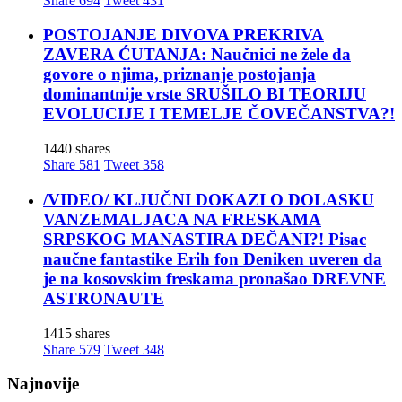
Share
694
Tweet
431
POSTOJANJE DIVOVA PREKRIVA
ZAVERA ĆUTANJA: Naučnici ne žele da
govore o njima, priznanje postojanja
dominantnije vrste SRUŠILO BI TEORIJU
EVOLUCIJE I TEMELJE ČOVEČANSTVA?!
1440 shares
Share
581
Tweet
358
/VIDEO/ KLJUČNI DOKAZI O DOLASKU
VANZEMALJACA NA FRESKAMA
SRPSKOG MANASTIRA DEČANI?! Pisac
naučne fantastike Erih fon Deniken uveren da
je na kosovskim freskama pronašao DREVNE
ASTRONAUTE
1415 shares
Share
579
Tweet
348
Najnovije