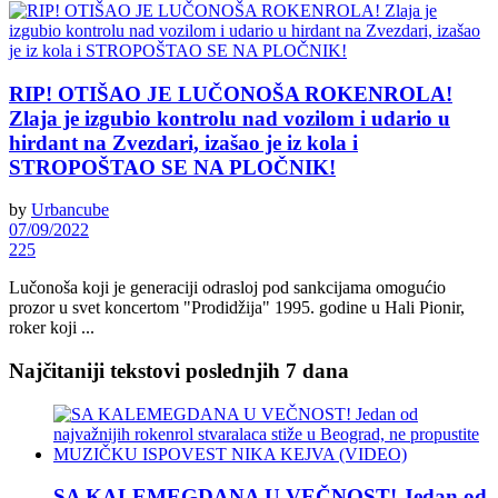
RIP! OTIŠAO JE LUČONOŠA ROKENROLA!
Zlaja je izgubio kontrolu nad vozilom i udario u
hirdant na Zvezdari, izašao je iz kola i
STROPOŠTAO SE NA PLOČNIK!
by
Urbancube
07/09/2022
225
Lučonoša koji je generaciji odrasloj pod sankcijama omogućio
prozor u svet koncertom "Prodidžija" 1995. godine u Hali Pionir,
roker koji ...
Najčitaniji tekstovi poslednjih 7 dana
SA KALEMEGDANA U VEČNOST! Jedan od