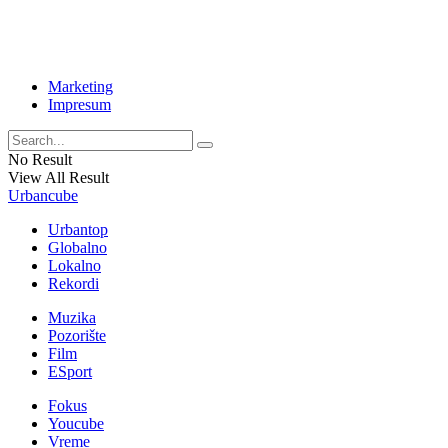
Marketing
Impresum
No Result
View All Result
Urbancube
Urbantop
Globalno
Lokalno
Rekordi
Muzika
Pozorište
Film
ESport
Fokus
Youcube
Vreme