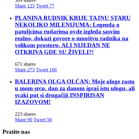
309 shares
Share
125
Tweet
77
PLANINA RUDNIK KRIJE TAJNU STARU
NEKOLIKO MILENIJUMA: Legenda o
patuljcima rudarima ovde izgleda sasvim
realno, dokazi govore o mnoštvu radnika na
velikom prostoru, ALI NIJEDAN NE
OTKRIVA GDE SU ŽIVELI?!
671 shares
Share
273
Tweet
166
BALERINA OLGA OLĆAN: Moje uloge rastu
u mom srcu, dan za danom igraš istu ulogu, ali
svaki put si drugačiji INSPIRISAN
IZAZOVOM!
223 shares
Share
90
Tweet
56
Pratite nas