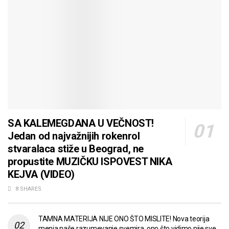
SA KALEMEGDANA U VEČNOST!
Jedan od najvažnijih rokenrol
stvaralaca stiže u Beograd, ne
propustite MUZIČKU ISPOVEST NIKA
KEJVA (VIDEO)
8 SHARES
TAMNA MATERIJA NIJE ONO ŠTO MISLITE! Nova teorija
menja naše razumevanje svemira, ono što vidimo nije sve