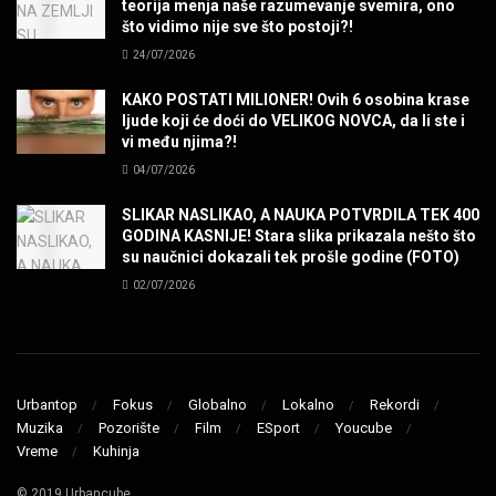
teorija menja naše razumevanje svemira, ono
SENIDAHHH!
što vidimo nije sve što postoji?!
MUZIKA
24/07/2026
KAKO POSTATI MILIONER! Ovih 6 osobina krase
Miss You! Charlie Watts
ljude koji će doći do VELIKOG NOVCA, da li ste i
MUZIKA
vi među njima?!
04/07/2026
STRANGE KIND OF WOMEN, REALLY STRANGE!
SLIKAR NASLIKAO, A NAUKA POTVRDILA TEK 400
MUZIKA
GODINA KASNIJE! Stara slika prikazala nešto što
su naučnici dokazali tek prošle godine (FOTO)
02/07/2026
MAD MAD DRUMMER!
MUZIKA
Led Zeppelin When The Levee Breaks by
ZEPPARELLA
Urbantop
Fokus
Globalno
Lokalno
Rekordi
MUZIKA
Muzika
Pozorište
Film
ESport
Youcube
Vreme
Kuhinja
STRAIGHT FROM HELL! Metallica & Lady Gaga
© 2019 Urbancube
MUZIKA