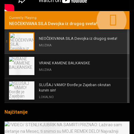
Currently Playing
NEOČEKIVANA SILA Devojka iz drugog sveta!
NEOČEKIVANA SILA Devojka iz drugog sveta!
MUZIKA
VRANE KAMENE BALKANSKE
MUZIKA
SLUŠAJ VAMO! Đorđe je Zajeban okrutan
kurvin sin!
LOKALNO
Najčitanije
KAL! ROMALE CAVALE I OSTALI
MUZIKA