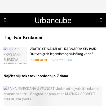
Urbancube
Tag:
Ivar Beskosni
VRATIO SE NAJMLAĐI RAGNAROV SIN IVAR!
Otkriven grob legendarnog vikinškog vođe?
BY
URBANCUBE
04/02/2026
68
Najčitaniji tekstovi poslednjih 7 dana