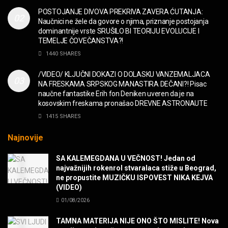
MUZIKA
POSTOJANJE DIVOVA PREKRIVA ZAVERA ĆUTANJA:
Naučnici ne žele da govore o njima, priznanje postojanja
“Missin’ Yo’ Kissin'” BILLY ZZ TOP
dominantnije vrste SRUŠILO BI TEORIJU EVOLUCIJE I
MUZIKA
TEMELJE ČOVEČANSTVA?!
1440 SHARES
DIVNA! Ogi & Magnifico
/VIDEO/ KLJUČNI DOKAZI O DOLASKU VANZEMALJACA
FILM
NA FRESKAMA SRPSKOG MANASTIRA DEČANI?! Pisac
naučne fantastike Erih fon Deniken uveren da je na
kosovskim freskama pronašao DREVNE ASTRONAUTE
WARDRUNA, VIKINZI DOLAZE!
1415 SHARES
MUZIKA
Najnovije
Sharp Dressed Man in many ways!
SA KALEMEGDANA U VEČNOST! Jedan od
MUZIKA
najvažnijih rokenrol stvaralaca stiže u Beograd,
ne propustite MUZIČKU ISPOVEST NIKA KEJVA
(VIDEO)
POVRATAK Iron Maiden The Writing On The Wall
01/08/2026
MUZIKA
TAMNA MATERIJA NIJE ONO ŠTO MISLITE! Nova