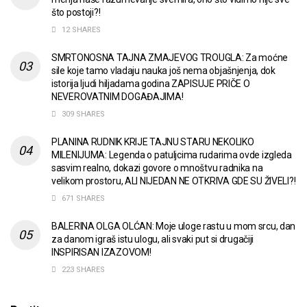
što postoji?!
12 SHARES
SMRTONOSNA TAJNA ZMAJEVOG TROUGLA: Za moćne
sile koje tamo vladaju nauka još nema objašnjenja, dok
istorija ljudi hiljadama godina ZAPISUJE PRIČE O
NEVEROVATNIM DOGAĐAJIMA!
309 SHARES
PLANINA RUDNIK KRIJE TAJNU STARU NEKOLIKO
MILENIJUMA: Legenda o patuljcima rudarima ovde izgleda
sasvim realno, dokazi govore o mnoštvu radnika na
velikom prostoru, ALI NIJEDAN NE OTKRIVA GDE SU ŽIVELI?!
671 SHARES
BALERINA OLGA OLĆAN: Moje uloge rastu u mom srcu, dan
za danom igraš istu ulogu, ali svaki put si drugačiji
INSPIRISAN IZAZOVOM!
223 SHARES