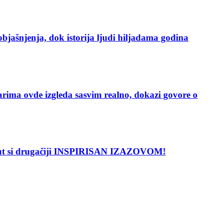
enja, dok istorija ljudi hiljadama godina
vde izgleda sasvim realno, dokazi govore o
put si drugačiji INSPIRISAN IZAZOVOM!