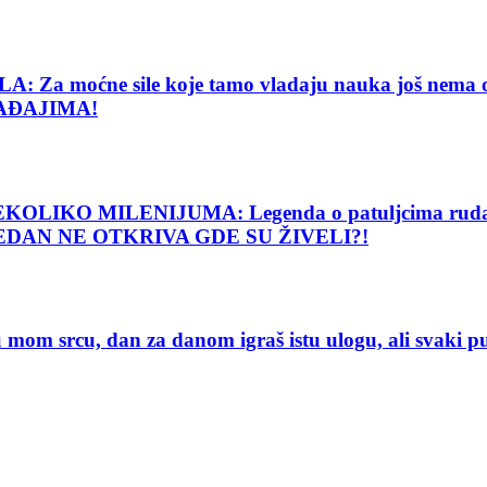
e sile koje tamo vladaju nauka još nema objašnj
AĐAJIMA!
O MILENIJUMA: Legenda o patuljcima rudarima o
 NIJEDAN NE OTKRIVA GDE SU ŽIVELI?!
 srcu, dan za danom igraš istu ulogu, ali svaki 