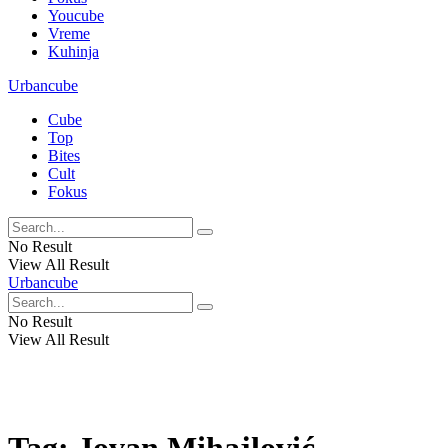
Youcube
Vreme
Kuhinja
Urbancube
Cube
Top
Bites
Cult
Fokus
No Result
View All Result
Urbancube
No Result
View All Result