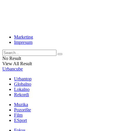
Marketing
Impresum
No Result
View All Result
Urbancube
Urbantop
Globalno
Lokalno
Rekordi
Muzika
Pozorište
Film
ESport
Fokus