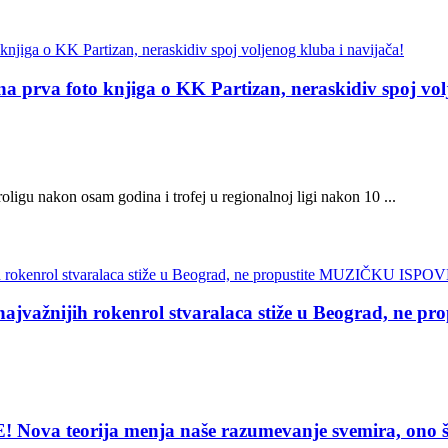
 foto knjiga o KK Partizan, neraskidiv spoj volje
ligu nakon osam godina i trofej u regionalnoj ligi nakon 10 ...
žnijih rokenrol stvaralaca stiže u Beograd, ne
eorija menja naše razumevanje svemira, ono što vi