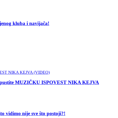
nog kluba i navijača!
 propustite MUZIČKU ISPOVEST NIKA KEJVA
dimo nije sve što postoji?!