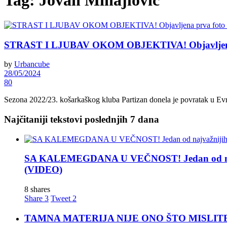
Tag:
Jovan Mihajlović
STRAST I LJUBAV OKOM OBJEKTIVA! Objavljena prva
by
Urbancube
28/05/2024
80
Sezona 2022/23. košarkaškog kluba Partizan donela je povratak u Evro
Najčitaniji tekstovi poslednjih 7 dana
SA KALEMEGDANA U VEČNOST! Jedan od najva
(VIDEO)
8 shares
Share
3
Tweet
2
TAMNA MATERIJA NIJE ONO ŠTO MISLITE! Nova t