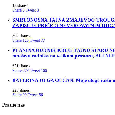
12 shares
Share
5
Tweet
3
SMRTONOSNA TAJNA ZMAJEVOG TROUGLA: Za moćn
ZAPISUJE PRIČE O NEVEROVATNIM DOG
309 shares
Share
125
Tweet
77
PLANINA RUDNIK KRIJE TAJNU STARU NEKOLIK
mnoštvu radnika na velikom prostoru, ALI
671 shares
Share
273
Tweet
166
BALERINA OLGA OLĆAN: Moje uloge rastu u mom
223 shares
Share
90
Tweet
56
Pratite nas