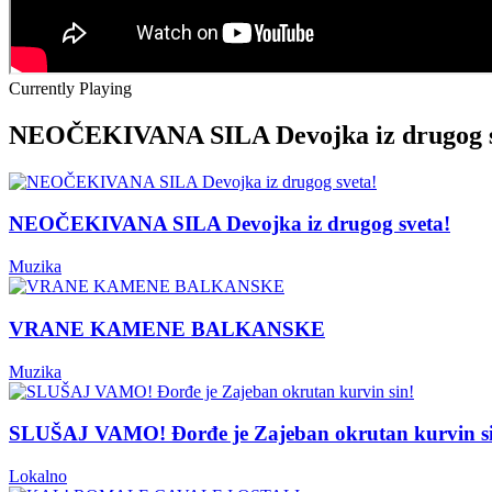
Currently Playing
NEOČEKIVANA SILA Devojka iz drugog s
NEOČEKIVANA SILA Devojka iz drugog sveta!
Muzika
VRANE KAMENE BALKANSKE
Muzika
SLUŠAJ VAMO! Đorđe je Zajeban okrutan kurvin s
Lokalno