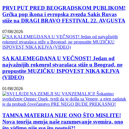
PRVI PUT PRED BEOGRADSKOM PUBLIKOM!
Grčka pop ikona i evropska zvezda Sakis Ruvas
stiže na DRAGI BRAVO FESTIVAL 22. AVGUSTA
07/08/2026
SA KALEMEGDANA U VEČNOST! Jedan od
najvažnijih rokenrol stvaralaca stiže u Beograd, ne
propustite MUZIČKU ISPOVEST NIKA KEJVA
(VIDEO)
01/08/2026
TAMNA MATERIJA NIJE ONO ŠTO MISLITE!
Nova teorija menja naše razumevanje svemira, ono
što vidimo nije sve što postoji?!