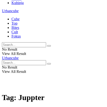
Kuhinja
Urbancube
Cube
Top
Bites
Cult
Fokus
No Result
View All Result
Urbancube
No Result
View All Result
Tag:
Juppter