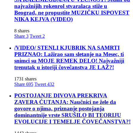
najvažnijih rokenrol stvaralaca stiže u
Beograd, ne propustite MUZIČKU ISPOVEST
NIKA KEJVA (VIDEO)
8 shares
Share
3
Tweet
2
/VIDEO/ STENLI KJUBRIK NA SAMRTI
PRIZNAO: Lažirao sam sletanje na Mesec, ti
snimci su MOJE REMEK DELO! Najvažniji
trenutak u istoriji čovečanstva JE LAŽ?!
1731 shares
Share
695
Tweet
432
POSTOJANJE DIVOVA PREKRIVA
ZAVERA ĆUTANJA: Naučnici ne žele da
govore o njima, priznanje postojanja
dominantnije vrste SRUŠILO BI TEORIJU
EVOLUCIJE I TEMELJE ČOVEČANSTVA?!