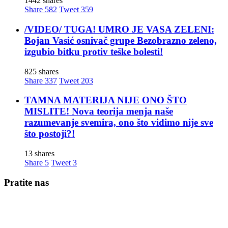
1442 shares
Share
582
Tweet
359
/VIDEO/ TUGA! UMRO JE VASA ZELENI:
Bojan Vasić osnivač grupe Bezobrazno zeleno,
izgubio bitku protiv teške bolesti!
825 shares
Share
337
Tweet
203
TAMNA MATERIJA NIJE ONO ŠTO
MISLITE! Nova teorija menja naše
razumevanje svemira, ono što vidimo nije sve
što postoji?!
13 shares
Share
5
Tweet
3
Pratite nas