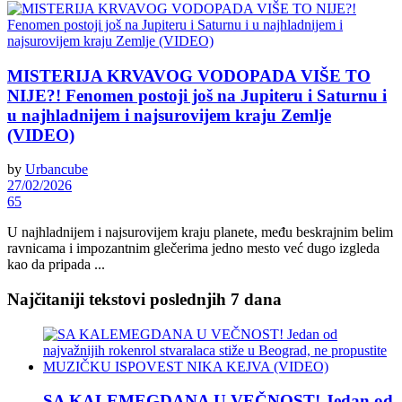
MISTERIJA KRVAVOG VODOPADA VIŠE TO
NIJE?! Fenomen postoji još na Jupiteru i Saturnu i
u najhladnijem i najsurovijem kraju Zemlje
(VIDEO)
by
Urbancube
27/02/2026
65
U najhladnijem i najsurovijem kraju planete, među beskrajnim belim
ravnicama i impozantnim glečerima jedno mesto već dugo izgleda
kao da pripada ...
Najčitaniji tekstovi poslednjih 7 dana
SA KALEMEGDANA U VEČNOST! Jedan od