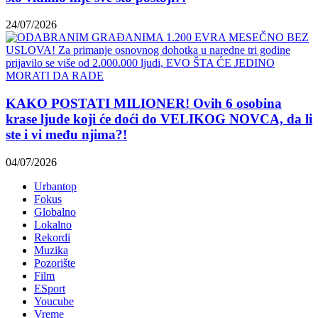
24/07/2026
KAKO POSTATI MILIONER! Ovih 6 osobina
krase ljude koji će doći do VELIKOG NOVCA, da li
ste i vi među njima?!
04/07/2026
Urbantop
Fokus
Globalno
Lokalno
Rekordi
Muzika
Pozorište
Film
ESport
Youcube
Vreme