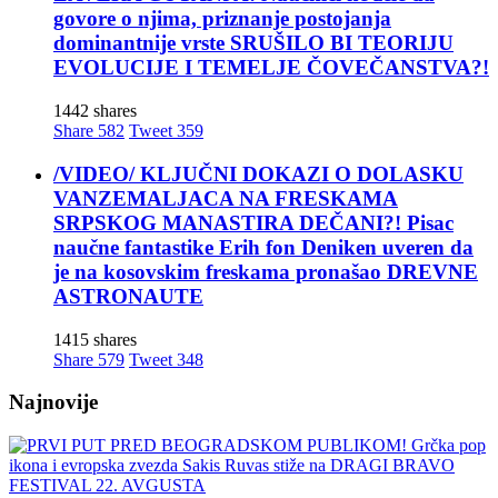
govore o njima, priznanje postojanja
dominantnije vrste SRUŠILO BI TEORIJU
EVOLUCIJE I TEMELJE ČOVEČANSTVA?!
1442 shares
Share
582
Tweet
359
/VIDEO/ KLJUČNI DOKAZI O DOLASKU
VANZEMALJACA NA FRESKAMA
SRPSKOG MANASTIRA DEČANI?! Pisac
naučne fantastike Erih fon Deniken uveren da
je na kosovskim freskama pronašao DREVNE
ASTRONAUTE
1415 shares
Share
579
Tweet
348
Najnovije