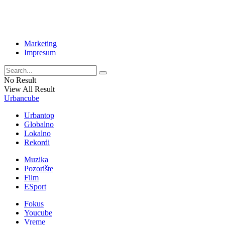
Marketing
Impresum
No Result
View All Result
Urbancube
Urbantop
Globalno
Lokalno
Rekordi
Muzika
Pozorište
Film
ESport
Fokus
Youcube
Vreme