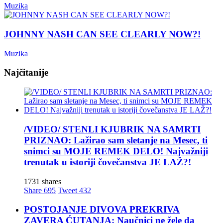
Muzika
JOHNNY NASH CAN SEE CLEARLY NOW?!
Muzika
Najčitanije
/VIDEO/ STENLI KJUBRIK NA SAMRTI
PRIZNAO: Lažirao sam sletanje na Mesec, ti
snimci su MOJE REMEK DELO! Najvažniji
trenutak u istoriji čovečanstva JE LAŽ?!
1731 shares
Share
695
Tweet
432
POSTOJANJE DIVOVA PREKRIVA
ZAVERA ĆUTANJA: Naučnici ne žele da