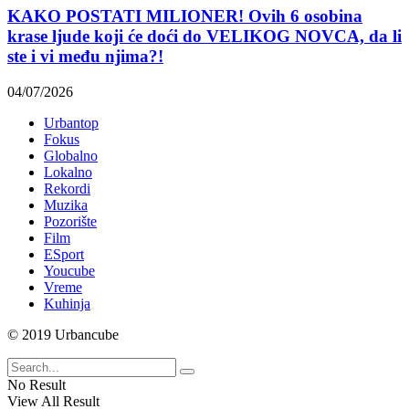
KAKO POSTATI MILIONER! Ovih 6 osobina
krase ljude koji će doći do VELIKOG NOVCA, da li
ste i vi među njima?!
04/07/2026
Urbantop
Fokus
Globalno
Lokalno
Rekordi
Muzika
Pozorište
Film
ESport
Youcube
Vreme
Kuhinja
© 2019 Urbancube
No Result
View All Result