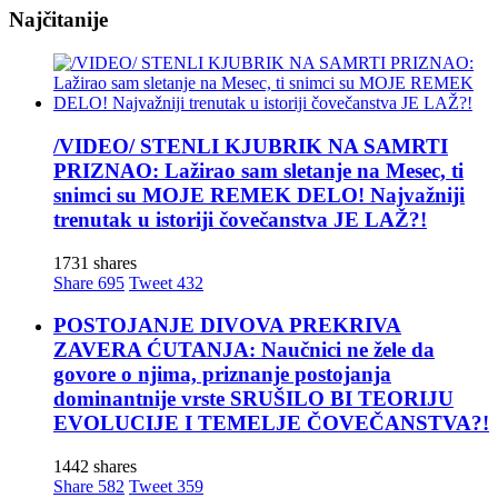
Najčitanije
/VIDEO/ STENLI KJUBRIK NA SAMRTI
PRIZNAO: Lažirao sam sletanje na Mesec, ti
snimci su MOJE REMEK DELO! Najvažniji
trenutak u istoriji čovečanstva JE LAŽ?!
1731 shares
Share
695
Tweet
432
POSTOJANJE DIVOVA PREKRIVA
ZAVERA ĆUTANJA: Naučnici ne žele da
govore o njima, priznanje postojanja
dominantnije vrste SRUŠILO BI TEORIJU
EVOLUCIJE I TEMELJE ČOVEČANSTVA?!
1442 shares
Share
582
Tweet
359