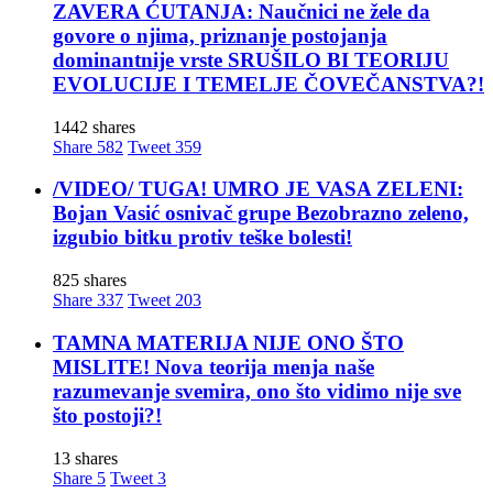
ZAVERA ĆUTANJA: Naučnici ne žele da
govore o njima, priznanje postojanja
dominantnije vrste SRUŠILO BI TEORIJU
EVOLUCIJE I TEMELJE ČOVEČANSTVA?!
1442 shares
Share
582
Tweet
359
/VIDEO/ TUGA! UMRO JE VASA ZELENI:
Bojan Vasić osnivač grupe Bezobrazno zeleno,
izgubio bitku protiv teške bolesti!
825 shares
Share
337
Tweet
203
TAMNA MATERIJA NIJE ONO ŠTO
MISLITE! Nova teorija menja naše
razumevanje svemira, ono što vidimo nije sve
što postoji?!
13 shares
Share
5
Tweet
3