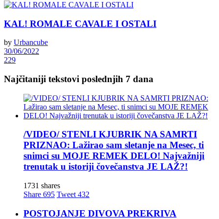
KAL! ROMALE CAVALE I OSTALI
by
Urbancube
30/06/2022
229
Najčitaniji tekstovi poslednjih 7 dana
/VIDEO/ STENLI KJUBRIK NA SAMRTI
PRIZNAO: Lažirao sam sletanje na Mesec, ti
snimci su MOJE REMEK DELO! Najvažniji
trenutak u istoriji čovečanstva JE LAŽ?!
1731 shares
Share
695
Tweet
432
POSTOJANJE DIVOVA PREKRIVA