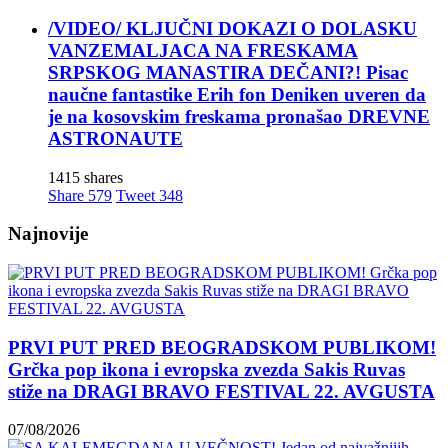
/VIDEO/ KLJUČNI DOKAZI O DOLASKU
VANZEMALJACA NA FRESKAMA
SRPSKOG MANASTIRA DEČANI?! Pisac
naučne fantastike Erih fon Deniken uveren da
je na kosovskim freskama pronašao DREVNE
ASTRONAUTE
1415 shares
Share
579
Tweet
348
Najnovije
PRVI PUT PRED BEOGRADSKOM PUBLIKOM!
Grčka pop ikona i evropska zvezda Sakis Ruvas
stiže na DRAGI BRAVO FESTIVAL 22. AVGUSTA
07/08/2026