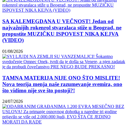
SA KALEMEGDANA U VEČNOST! Jedan od
najvažnijih rokenrol stvaralaca stiže u Beograd, ne
propustite MUZIČKU ISPOVEST NIKA KEJVA
(VIDEO)
01/08/2026
TAMNA MATERIJA NIJE ONO ŠTO MISLITE!
Nova teorija menja naše razumevanje svemira, ono
što vidimo nije sve što postoji?!
24/07/2026