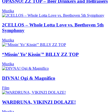
OPASNO! ZZ TOP – Beer Drinkers and Hellraisers
Muzika
2CELLOS – Whole Lotta Love vs. Beethoven 5th
Symphony
Muzika
“Missin’ Yo’ Kissin'” BILLY ZZ TOP
Muzika
DIVNA! Ogi & Magnifico
Film
WARDRUNA, VIKINZI DOLAZE!
Muzika