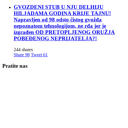
GVOZDENI STUB U NJU DELHIJU
HILJADAMA GODINA KRIJE TAJNU!
Napravljen od 98 odsto čistog gvožđa
nepoznatom tehnologijom, ne rđa jer je
izgrađen OD PRETOPLJENOG ORUŽJA
POBEĐENOG NEPRIJATELJA?!
244 shares
Share
98
Tweet
61
Pratite nas