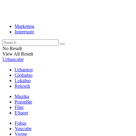
Marketing
Impresum
No Result
View All Result
Urbancube
Urbantop
Globalno
Lokalno
Rekordi
Muzika
Pozorište
Film
ESport
Fokus
Youcube
Vreme