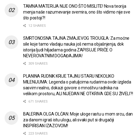
TAMNA MATERIJA NIJE ONO ŠTO MISLITE! Nova teorija
menja naše razumevanje svemira, ono što vidimo nije sve
što postoji?!
12 SHARES
SMRTONOSNA TAJNA ZMAJEVOG TROUGLA: Za moćne
sile koje tamo vladaju nauka još nema objašnjenja, dok
istorija ljudi hiljadama godina ZAPISUJE PRIČE O
NEVEROVATNIM DOGAĐAJIMA!
309 SHARES
PLANINA RUDNIK KRIJE TAJNU STARU NEKOLIKO
MILENIJUMA: Legenda o patuljcima rudarima ovde izgleda
sasvim realno, dokazi govore o mnoštvu radnika na
velikom prostoru, ALI NIJEDAN NE OTKRIVA GDE SU ŽIVELI?!
671 SHARES
BALERINA OLGA OLĆAN: Moje uloge rastu u mom srcu, dan
za danom igraš istu ulogu, ali svaki put si drugačiji
INSPIRISAN IZAZOVOM!
223 SHARES