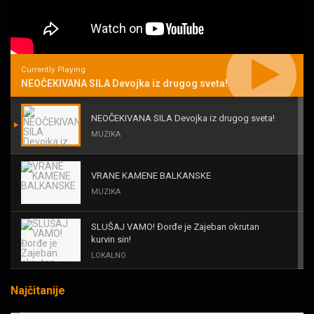
Currently Playing
NEOČEKIVANA SILA Devojka iz drugog sveta!
NEOČEKIVANA SILA Devojka iz drugog sveta!
MUZIKA
VRANE KAMENE BALKANSKE
MUZIKA
SLUŠAJ VAMO! Đorđe je Zajeban okrutan
kurvin sin!
LOKALNO
Najčitanije
KAL! ROMALE CAVALE I OSTALI
MUZIKA