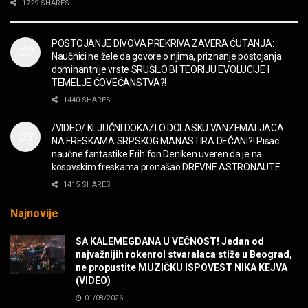
2CELLOS – Whole Lotta Love vs. Beethoven 5th
1729 SHARES
Symphony
MUZIKA
POSTOJANJE DIVOVA PREKRIVA ZAVERA ĆUTANJA:
Naučnici ne žele da govore o njima, priznanje postojanja
“Missin’ Yo’ Kissin'” BILLY ZZ TOP
dominantnije vrste SRUŠILO BI TEORIJU EVOLUCIJE I
MUZIKA
TEMELJE ČOVEČANSTVA?!
1440 SHARES
DIVNA! Ogi & Magnifico
/VIDEO/ KLJUČNI DOKAZI O DOLASKU VANZEMALJACA
FILM
NA FRESKAMA SRPSKOG MANASTIRA DEČANI?! Pisac
naučne fantastike Erih fon Deniken uveren da je na
kosovskim freskama pronašao DREVNE ASTRONAUTE
WARDRUNA, VIKINZI DOLAZE!
1415 SHARES
MUZIKA
Najnovije
Sharp Dressed Man in many ways!
SA KALEMEGDANA U VEČNOST! Jedan od
MUZIKA
najvažnijih rokenrol stvaralaca stiže u Beograd,
ne propustite MUZIČKU ISPOVEST NIKA KEJVA
(VIDEO)
POVRATAK Iron Maiden The Writing On The Wall
01/08/2026
MUZIKA