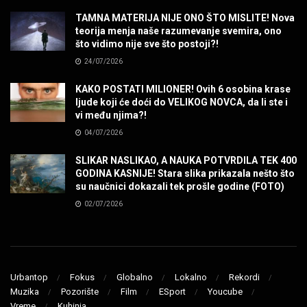
TAMNA MATERIJA NIJE ONO ŠTO MISLITE! Nova
teorija menja naše razumevanje svemira, ono
SENIDAHHH!
što vidimo nije sve što postoji?!
MUZIKA
24/07/2026
KAKO POSTATI MILIONER! Ovih 6 osobina krase
Miss You! Charlie Watts
ljude koji će doći do VELIKOG NOVCA, da li ste i
MUZIKA
vi među njima?!
04/07/2026
STRANGE KIND OF WOMEN, REALLY STRANGE!
SLIKAR NASLIKAO, A NAUKA POTVRDILA TEK 400
MUZIKA
GODINA KASNIJE! Stara slika prikazala nešto što
su naučnici dokazali tek prošle godine (FOTO)
02/07/2026
MAD MAD DRUMMER!
MUZIKA
Led Zeppelin When The Levee Breaks by
ZEPPARELLA
Urbantop
Fokus
Globalno
Lokalno
Rekordi
MUZIKA
Muzika
Pozorište
Film
ESport
Youcube
Vreme
Kuhinja