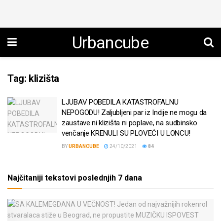
Urbancube
Tag:
klizišta
LJUBAV POBEDILA KATASTROFALNU
NEPOGODU! Zaljubljeni par iz Indije ne mogu da
zaustave ni klizišta ni poplave, na sudbinsko
venčanje KRENULI SU PLOVEĆI U LONCU!
BY
URBANCUBE
24/10/2021
84
Najčitaniji tekstovi poslednjih 7 dana