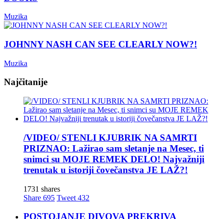
Muzika
JOHNNY NASH CAN SEE CLEARLY NOW?!
Muzika
Najčitanije
/VIDEO/ STENLI KJUBRIK NA SAMRTI
PRIZNAO: Lažirao sam sletanje na Mesec, ti
snimci su MOJE REMEK DELO! Najvažniji
trenutak u istoriji čovečanstva JE LAŽ?!
1731 shares
Share
695
Tweet
432
POSTOJANJE DIVOVA PREKRIVA