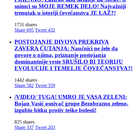
snimci su MOJE REMEK DELO! Najvažniji
trenutak u istoriji čovečanstva JE LAŽ?!
1731 shares
Share
695
Tweet
432
POSTOJANJE DIVOVA PREKRIVA
ZAVERA ĆUTANJA: Naučnici ne žele da
govore o njima, priznanje postojanja
dominantnije vrste SRUŠILO BI TEORIJU
EVOLUCIJE I TEMELJE ČOVEČANSTVA?!
1442 shares
Share
582
Tweet
359
/VIDEO/ TUGA! UMRO JE VASA ZELENI:
Bojan Vasić osnivač grupe Bezobrazno zeleno,
izgubio bitku protiv teške bolesti!
825 shares
Share
337
Tweet
203