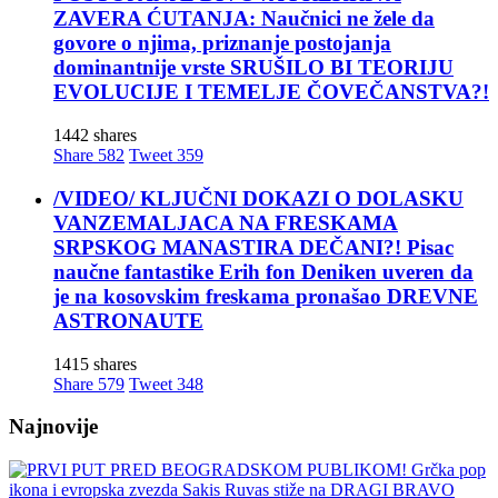
ZAVERA ĆUTANJA: Naučnici ne žele da
govore o njima, priznanje postojanja
dominantnije vrste SRUŠILO BI TEORIJU
EVOLUCIJE I TEMELJE ČOVEČANSTVA?!
1442 shares
Share
582
Tweet
359
/VIDEO/ KLJUČNI DOKAZI O DOLASKU
VANZEMALJACA NA FRESKAMA
SRPSKOG MANASTIRA DEČANI?! Pisac
naučne fantastike Erih fon Deniken uveren da
je na kosovskim freskama pronašao DREVNE
ASTRONAUTE
1415 shares
Share
579
Tweet
348
Najnovije