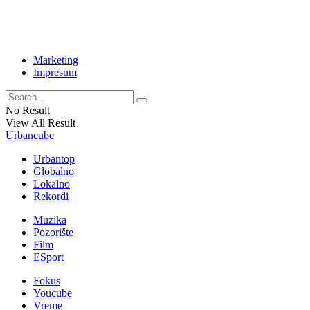
Marketing
Impresum
No Result
View All Result
Urbancube
Urbantop
Globalno
Lokalno
Rekordi
Muzika
Pozorište
Film
ESport
Fokus
Youcube
Vreme