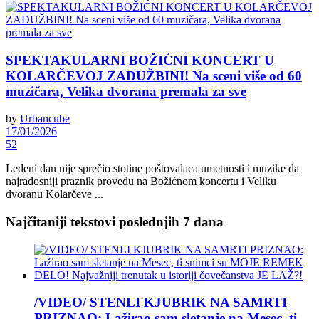
SPEKTAKULARNI BOŽIĆNI KONCERT U
KOLARČEVOJ ZADUŽBINI! Na sceni više od 60
muzičara, Velika dvorana premala za sve
by
Urbancube
17/01/2026
52
Ledeni dan nije sprečio stotine poštovalaca umetnosti i muzike da
najradosniji praznik provedu na Božićnom koncertu i Veliku
dvoranu Kolarčeve ...
Najčitaniji tekstovi poslednjih 7 dana
/VIDEO/ STENLI KJUBRIK NA SAMRTI
PRIZNAO: Lažirao sam sletanje na Mesec, ti