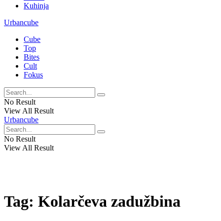
Kuhinja
Urbancube
Cube
Top
Bites
Cult
Fokus
No Result
View All Result
Urbancube
No Result
View All Result
Tag:
Kolarčeva zadužbina