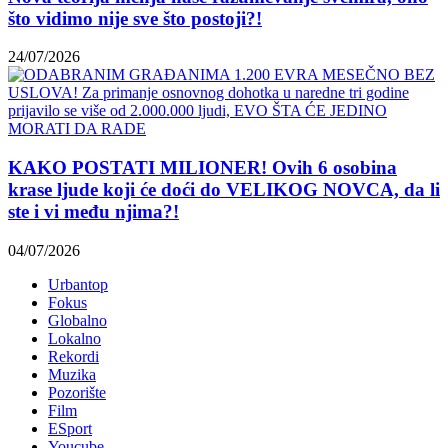
što vidimo nije sve što postoji?!
24/07/2026
KAKO POSTATI MILIONER! Ovih 6 osobina
krase ljude koji će doći do VELIKOG NOVCA, da li
ste i vi među njima?!
04/07/2026
Urbantop
Fokus
Globalno
Lokalno
Rekordi
Muzika
Pozorište
Film
ESport
Youcube