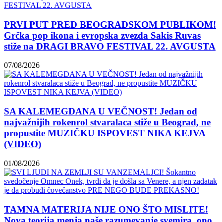
PRVI PUT PRED BEOGRADSKOM PUBLIKOM!
Grčka pop ikona i evropska zvezda Sakis Ruvas
stiže na DRAGI BRAVO FESTIVAL 22. AVGUSTA
07/08/2026
SA KALEMEGDANA U VEČNOST! Jedan od
najvažnijih rokenrol stvaralaca stiže u Beograd, ne
propustite MUZIČKU ISPOVEST NIKA KEJVA
(VIDEO)
01/08/2026
TAMNA MATERIJA NIJE ONO ŠTO MISLITE!
Nova teorija menja naše razumevanje svemira, ono