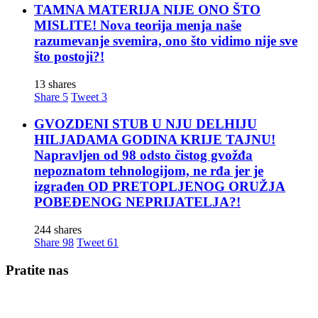
TAMNA MATERIJA NIJE ONO ŠTO
MISLITE! Nova teorija menja naše
razumevanje svemira, ono što vidimo nije sve
što postoji?!
13 shares
Share
5
Tweet
3
GVOZDENI STUB U NJU DELHIJU
HILJADAMA GODINA KRIJE TAJNU!
Napravljen od 98 odsto čistog gvožđa
nepoznatom tehnologijom, ne rđa jer je
izgrađen OD PRETOPLJENOG ORUŽJA
POBEĐENOG NEPRIJATELJA?!
244 shares
Share
98
Tweet
61
Pratite nas