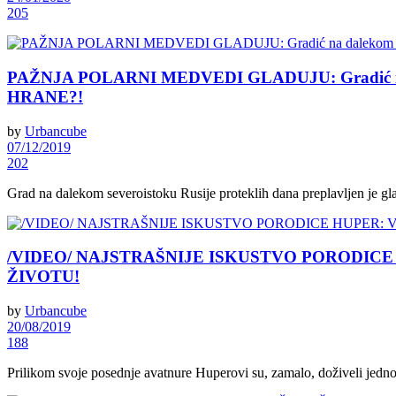
205
PAŽNJA POLARNI MEDVEDI GLADUJU: Gradić na da
HRANE?!
by
Urbancube
07/12/2019
202
Grad na dalekom severoistoku Rusije proteklih dana preplavljen je g
/VIDEO/ NAJSTRAŠNIJE ISKUSTVO PORODICE HUPE
ŽIVOTU!
by
Urbancube
20/08/2019
188
Prilikom svoje posednje avatnure Huperovi su, zamalo, doživeli jedno od