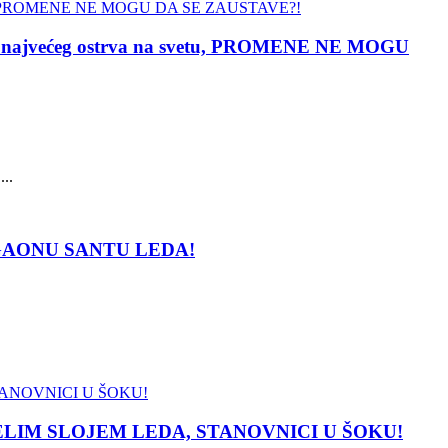
e najvećeg ostrva na svetu, PROMENE NE MOGU
...
OUGAONU SANTU LEDA!
DEBELIM SLOJEM LEDA, STANOVNICI U ŠOKU!