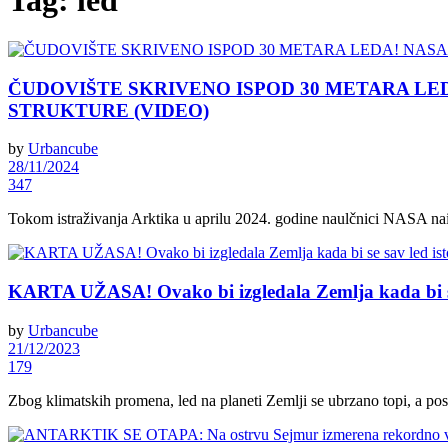
Tag:
led
ČUDOVIŠTE SKRIVENO ISPOD 30 METARA LEDA! NAS
STRUKTURE (VIDEO)
by
Urbancube
28/11/2024
347
Tokom istraživanja Arktika u aprilu 2024. godine naulčnici NASA naiš
KARTA UŽASA! Ovako bi izgledala Zemlja kada bi se 
by
Urbancube
21/12/2023
179
Zbog klimatskih promena, led na planeti Zemlji se ubrzano topi, a pos