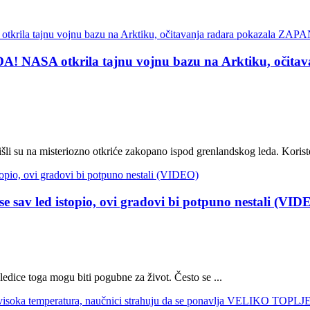
A otkrila tajnu vojnu bazu na Arktiku, očita
li su na misteriozno otkriće zakopano ispod grenlandskog leda. Koriste
sav led istopio, ovi gradovi bi potpuno nestali (VID
ledice toga mogu biti pogubne za život. Često se ...