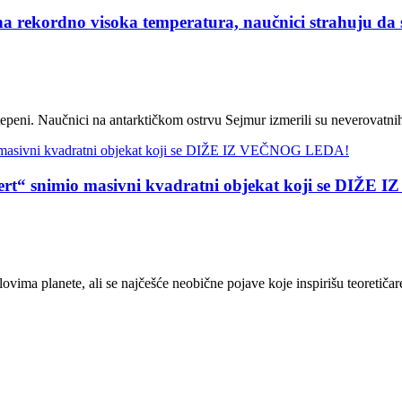
 rekordno visoka temperatura, naučnici strahuju
stepeni. Naučnici na antarktičkom ostrvu Sejmur izmerili su neverovatnih
snimio masivni kvadratni objekat koji se DIŽE
ovima planete, ali se najčešće neobične pojave koje inspirišu teoretičare