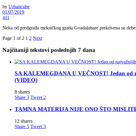
by
Urbancube
01/07/2019
411
Neka od predgrađa meksičkog grada Gvadalahare prekrivena su debelim 
Page 1 of 2
1
2
Next
Najčitaniji tekstovi poslednjih 7 dana
SA KALEMEGDANA U VEČNOST! Jedan od najva
(VIDEO)
8 shares
Share
3
Tweet
2
TAMNA MATERIJA NIJE ONO ŠTO MISLITE! Nova t
12 shares
Share
5
Tweet
3