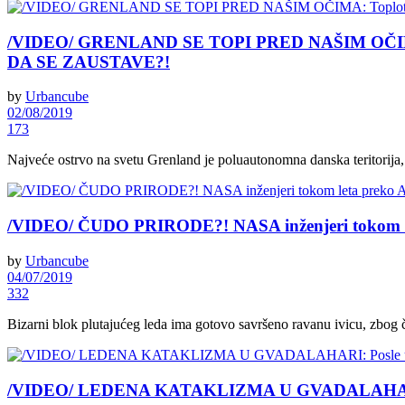
/VIDEO/ GRENLAND SE TOPI PRED NAŠIM OČIMA: To
DA SE ZAUSTAVE?!
by
Urbancube
02/08/2019
173
Najveće ostrvo na svetu Grenland je poluautonomna danska teritorija,
/VIDEO/ ČUDO PRIRODE?! NASA inženjeri tok
by
Urbancube
04/07/2019
332
Bizarni blok plutajućeg leda ima gotovo savršeno ravanu ivicu, zbog č
/VIDEO/ LEDENA KATAKLIZMA U GVADALAHARI: 