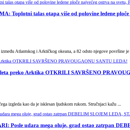
plotni talas otapa više od polovine ledene ploč
 između Atlantskog i Arktičkog okeana, a 82 odsto njegove površine je 
om leta preko Arktika OTKRILI SAVRŠENO PRAV
ega izgleda kao da je isklesan ljudskom rukom. Stručnjaci kažu ...
Posle udara mega oluje, grad ostao zatrpan 