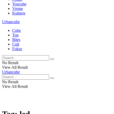
Youcube
Vreme
Kuhinja
Urbancube
Cube
Top
Bites
Cult
Fokus
No Result
View All Result
Urbancube
No Result
View All Result