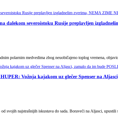
lekom severoistoku Rusije preplavljen izglad
ladnim polarnim medvedima zbog neuobičajeno toplog vremena, objavio 
R: Vožnja kajakom uz glečer Spenser na Aljas
 svojih najstrašnijih iskustava do sada. Boraveći na Aljasci, upustili s