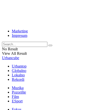
Marketing
Impresum
No Result
View All Result
Urbancube
Urbantop
Globalno
Lokalno
Rekordi
Muzika
Pozorište
Film
ESport
Fokus