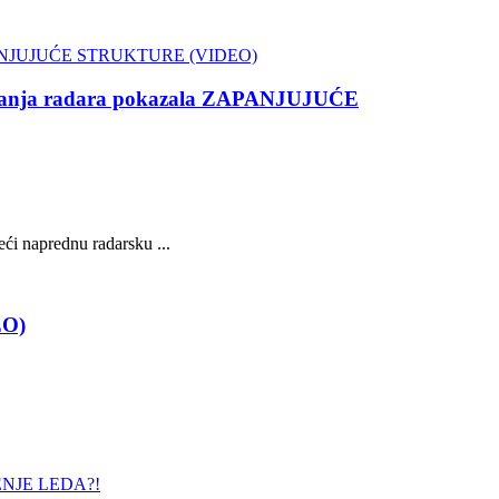
vanja radara pokazala ZAPANJUJUĆE
ći naprednu radarsku ...
EO)