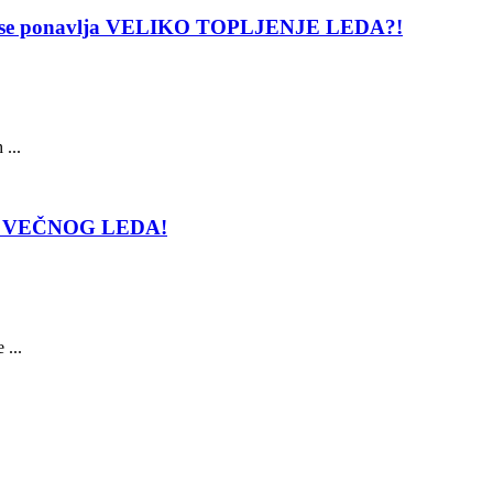
 da se ponavlja VELIKO TOPLJENJE LEDA?!
 ...
 IZ VEČNOG LEDA!
 ...