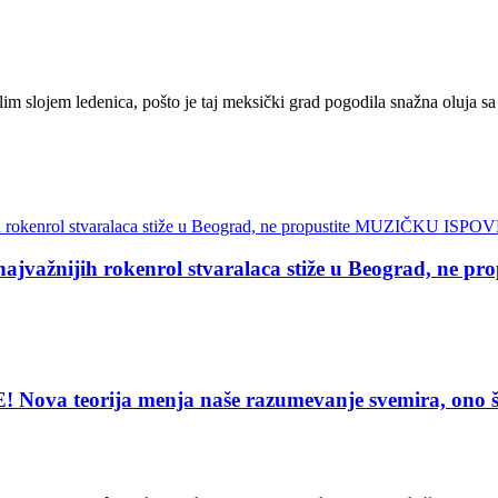
slojem ledenica, pošto je taj meksički grad pogodila snažna oluja sa 
žnijih rokenrol stvaralaca stiže u Beograd, ne
eorija menja naše razumevanje svemira, ono što vi