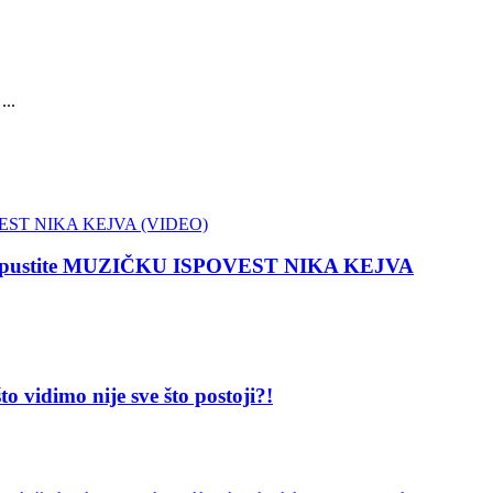
...
 propustite MUZIČKU ISPOVEST NIKA KEJVA
dimo nije sve što postoji?!