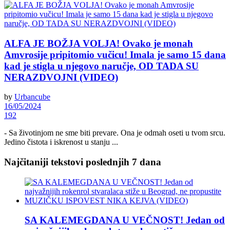
ALFA JE BOŽJA VOLJA! Ovako je monah
Amvrosije pripitomio vučicu! Imala je samo 15 dana
kad je stigla u njegovo naručje, OD TADA SU
NERAZDVOJNI (VIDEO)
by
Urbancube
16/05/2024
192
- Sa životinjom ne sme biti prevare. Ona je odmah oseti u tvom srcu.
Jedino čistota i iskrenost u stanju ...
Najčitaniji tekstovi poslednjih 7 dana
SA KALEMEGDANA U VEČNOST! Jedan od