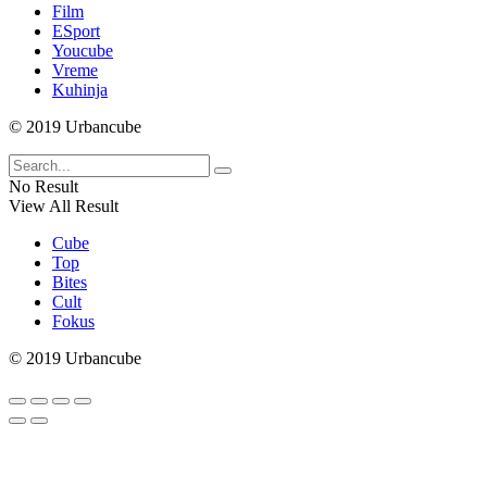
Film
ESport
Youcube
Vreme
Kuhinja
© 2019 Urbancube
No Result
View All Result
Cube
Top
Bites
Cult
Fokus
© 2019 Urbancube