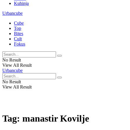
Kuhinja
Urbancube
Cube
Top
Bites
Cult
Fokus
No Result
View All Result
Urbancube
No Result
View All Result
Tag:
manastir Kovilje