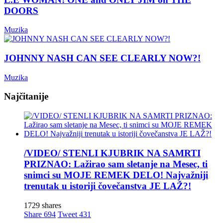
DOORS
Muzika
JOHNNY NASH CAN SEE CLEARLY NOW?!
Muzika
Najčitanije
/VIDEO/ STENLI KJUBRIK NA SAMRTI
PRIZNAO: Lažirao sam sletanje na Mesec, ti
snimci su MOJE REMEK DELO! Najvažniji
trenutak u istoriji čovečanstva JE LAŽ?!
1729 shares
Share
694
Tweet
431