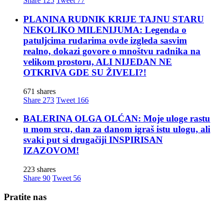
Share
125
Tweet
77
PLANINA RUDNIK KRIJE TAJNU STARU
NEKOLIKO MILENIJUMA: Legenda o
patuljcima rudarima ovde izgleda sasvim
realno, dokazi govore o mnoštvu radnika na
velikom prostoru, ALI NIJEDAN NE
OTKRIVA GDE SU ŽIVELI?!
671 shares
Share
273
Tweet
166
BALERINA OLGA OLĆAN: Moje uloge rastu
u mom srcu, dan za danom igraš istu ulogu, ali
svaki put si drugačiji INSPIRISAN
IZAZOVOM!
223 shares
Share
90
Tweet
56
Pratite nas