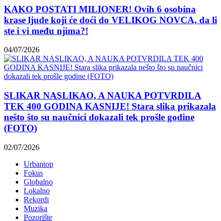
KAKO POSTATI MILIONER! Ovih 6 osobina
krase ljude koji će doći do VELIKOG NOVCA, da li
ste i vi među njima?!
04/07/2026
SLIKAR NASLIKAO, A NAUKA POTVRDILA
TEK 400 GODINA KASNIJE! Stara slika prikazala
nešto što su naučnici dokazali tek prošle godine
(FOTO)
02/07/2026
Urbantop
Fokus
Globalno
Lokalno
Rekordi
Muzika
Pozorište