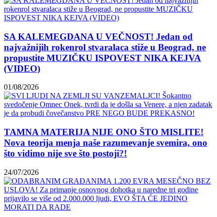
SA KALEMEGDANA U VEČNOST! Jedan od
najvažnijih rokenrol stvaralaca stiže u Beograd, ne
propustite MUZIČKU ISPOVEST NIKA KEJVA
(VIDEO)
01/08/2026
TAMNA MATERIJA NIJE ONO ŠTO MISLITE!
Nova teorija menja naše razumevanje svemira, ono
što vidimo nije sve što postoji?!
24/07/2026