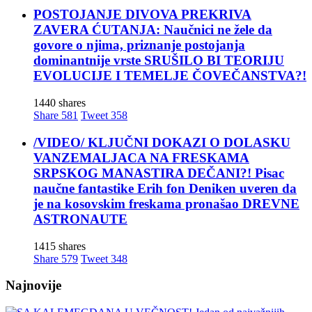
POSTOJANJE DIVOVA PREKRIVA
ZAVERA ĆUTANJA: Naučnici ne žele da
govore o njima, priznanje postojanja
dominantnije vrste SRUŠILO BI TEORIJU
EVOLUCIJE I TEMELJE ČOVEČANSTVA?!
1440 shares
Share
581
Tweet
358
/VIDEO/ KLJUČNI DOKAZI O DOLASKU
VANZEMALJACA NA FRESKAMA
SRPSKOG MANASTIRA DEČANI?! Pisac
naučne fantastike Erih fon Deniken uveren da
je na kosovskim freskama pronašao DREVNE
ASTRONAUTE
1415 shares
Share
579
Tweet
348
Najnovije