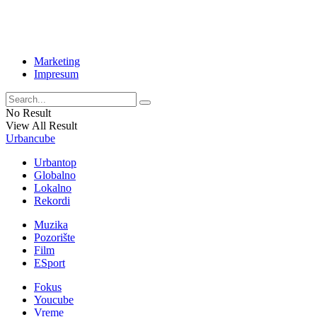
Marketing
Impresum
No Result
View All Result
Urbancube
Urbantop
Globalno
Lokalno
Rekordi
Muzika
Pozorište
Film
ESport
Fokus
Youcube
Vreme