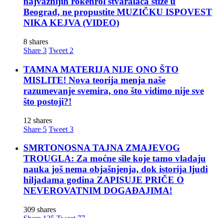
najvažnijih rokenrol stvaralaca stiže u
Beograd, ne propustite MUZIČKU ISPOVEST
NIKA KEJVA (VIDEO)
8 shares
Share
3
Tweet
2
TAMNA MATERIJA NIJE ONO ŠTO
MISLITE! Nova teorija menja naše
razumevanje svemira, ono što vidimo nije sve
što postoji?!
12 shares
Share
5
Tweet
3
SMRTONOSNA TAJNA ZMAJEVOG
TROUGLA: Za moćne sile koje tamo vladaju
nauka još nema objašnjenja, dok istorija ljudi
hiljadama godina ZAPISUJE PRIČE O
NEVEROVATNIM DOGAĐAJIMA!
309 shares