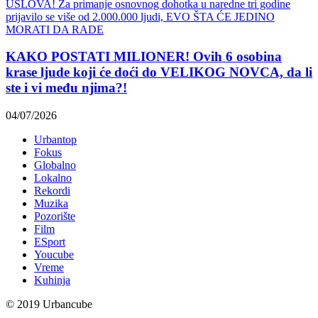
KAKO POSTATI MILIONER! Ovih 6 osobina
krase ljude koji će doći do VELIKOG NOVCA, da li
ste i vi među njima?!
04/07/2026
Urbantop
Fokus
Globalno
Lokalno
Rekordi
Muzika
Pozorište
Film
ESport
Youcube
Vreme
Kuhinja
© 2019 Urbancube