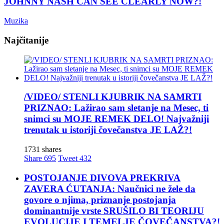
JOHNNY NASH CAN SEE CLEARLY NOW?!
Muzika
Najčitanije
/VIDEO/ STENLI KJUBRIK NA SAMRTI
PRIZNAO: Lažirao sam sletanje na Mesec, ti
snimci su MOJE REMEK DELO! Najvažniji
trenutak u istoriji čovečanstva JE LAŽ?!
1731 shares
Share
695
Tweet
432
POSTOJANJE DIVOVA PREKRIVA
ZAVERA ĆUTANJA: Naučnici ne žele da
govore o njima, priznanje postojanja
dominantnije vrste SRUŠILO BI TEORIJU
EVOLUCIJE I TEMELJE ČOVEČANSTVA?!