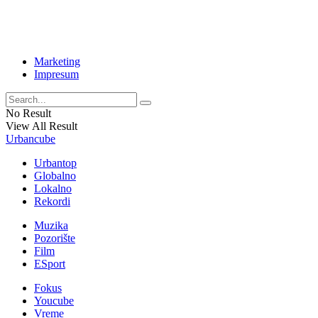
Marketing
Impresum
No Result
View All Result
Urbancube
Urbantop
Globalno
Lokalno
Rekordi
Muzika
Pozorište
Film
ESport
Fokus
Youcube
Vreme