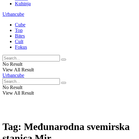
Kuhinja
Urbancube
Cube
Top
Bites
Cult
Fokus
No Result
View All Result
Urbancube
No Result
View All Result
Tag:
Međunarodna svemirska
stanica Mir