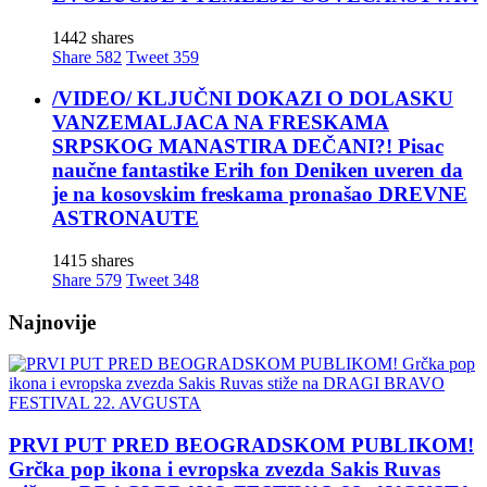
1442 shares
Share
582
Tweet
359
/VIDEO/ KLJUČNI DOKAZI O DOLASKU
VANZEMALJACA NA FRESKAMA
SRPSKOG MANASTIRA DEČANI?! Pisac
naučne fantastike Erih fon Deniken uveren da
je na kosovskim freskama pronašao DREVNE
ASTRONAUTE
1415 shares
Share
579
Tweet
348
Najnovije
PRVI PUT PRED BEOGRADSKOM PUBLIKOM!
Grčka pop ikona i evropska zvezda Sakis Ruvas