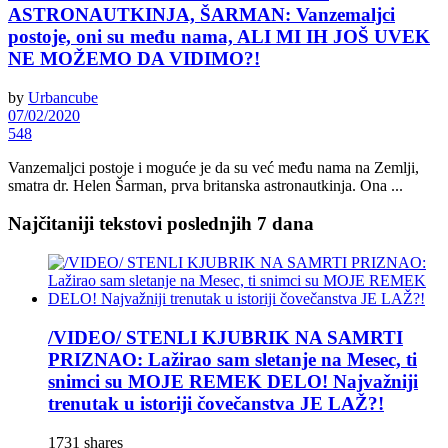
ASTRONAUTKINJA, ŠARMAN: Vanzemaljci
postoje, oni su među nama, ALI MI IH JOŠ UVEK
NE MOŽEMO DA VIDIMO?!
by
Urbancube
07/02/2020
548
Vanzemaljci postoje i moguće je da su već među nama na Zemlji,
smatra dr. Helen Šarman, prva britanska astronautkinja. Ona ...
Najčitaniji tekstovi poslednjih 7 dana
/VIDEO/ STENLI KJUBRIK NA SAMRTI
PRIZNAO: Lažirao sam sletanje na Mesec, ti
snimci su MOJE REMEK DELO! Najvažniji
trenutak u istoriji čovečanstva JE LAŽ?!
1731 shares