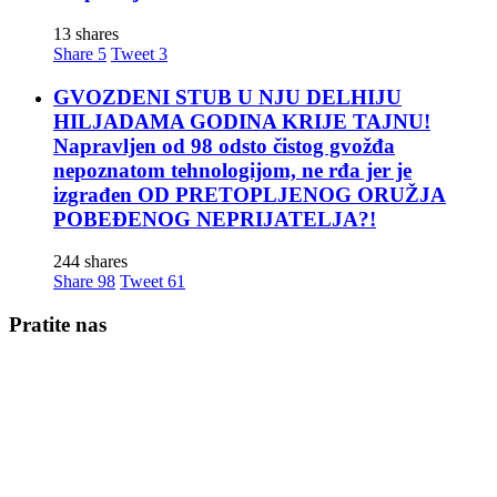
13 shares
Share
5
Tweet
3
GVOZDENI STUB U NJU DELHIJU
HILJADAMA GODINA KRIJE TAJNU!
Napravljen od 98 odsto čistog gvožđa
nepoznatom tehnologijom, ne rđa jer je
izgrađen OD PRETOPLJENOG ORUŽJA
POBEĐENOG NEPRIJATELJA?!
244 shares
Share
98
Tweet
61
Pratite nas