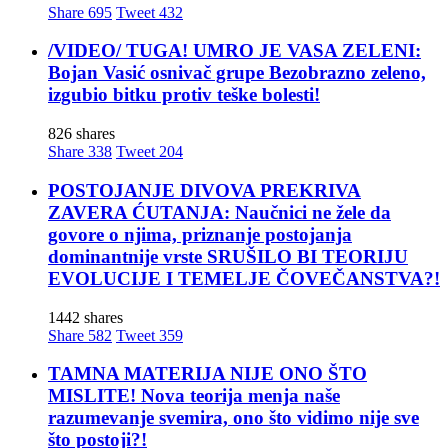
Share
695
Tweet
432
/VIDEO/ TUGA! UMRO JE VASA ZELENI:
Bojan Vasić osnivač grupe Bezobrazno zeleno,
izgubio bitku protiv teške bolesti!
826 shares
Share
338
Tweet
204
POSTOJANJE DIVOVA PREKRIVA
ZAVERA ĆUTANJA: Naučnici ne žele da
govore o njima, priznanje postojanja
dominantnije vrste SRUŠILO BI TEORIJU
EVOLUCIJE I TEMELJE ČOVEČANSTVA?!
1442 shares
Share
582
Tweet
359
TAMNA MATERIJA NIJE ONO ŠTO
MISLITE! Nova teorija menja naše
razumevanje svemira, ono što vidimo nije sve
što postoji?!