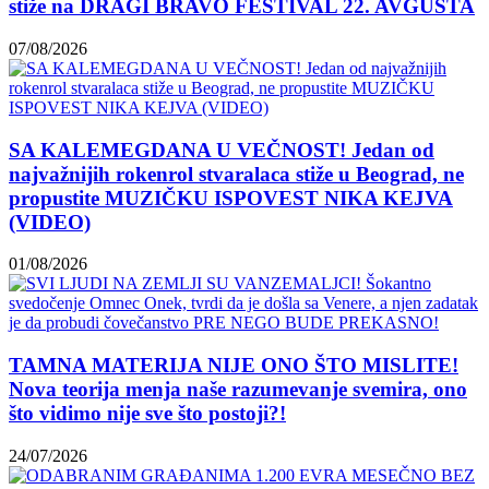
stiže na DRAGI BRAVO FESTIVAL 22. AVGUSTA
07/08/2026
SA KALEMEGDANA U VEČNOST! Jedan od
najvažnijih rokenrol stvaralaca stiže u Beograd, ne
propustite MUZIČKU ISPOVEST NIKA KEJVA
(VIDEO)
01/08/2026
TAMNA MATERIJA NIJE ONO ŠTO MISLITE!
Nova teorija menja naše razumevanje svemira, ono
što vidimo nije sve što postoji?!
24/07/2026