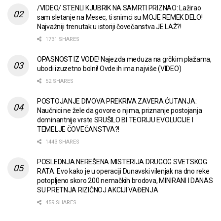
/VIDEO/ STENLI KJUBRIK NA SAMRTI PRIZNAO: Lažirao
sam sletanje na Mesec, ti snimci su MOJE REMEK DELO!
Najvažniji trenutak u istoriji čovečanstva JE LAŽ?!
1731 SHARES
OPASNOST IZ VODE! Najezda meduza na grčkim plažama,
ubodi izuzetno bolni! Ovde ih ima najviše (VIDEO)
52 SHARES
POSTOJANJE DIVOVA PREKRIVA ZAVERA ĆUTANJA:
Naučnici ne žele da govore o njima, priznanje postojanja
dominantnije vrste SRUŠILO BI TEORIJU EVOLUCIJE I
TEMELJE ČOVEČANSTVA?!
1443 SHARES
POSLEDNJA NEREŠENA MISTERIJA DRUGOG SVETSKOG
RATA: Evo kako je u operaciji Dunavski vilenjak na dno reke
potopljeno skoro 200 nemačkih brodova, MINIRANI I DANAS
SU PRETNJA RIZIČNOJ AKCIJI VAĐENJA
459 SHARES