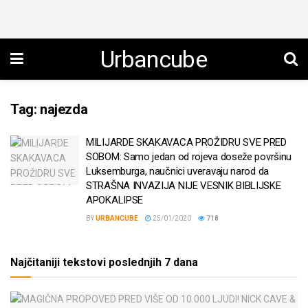
Urbancube
Tag:
najezda
MILIJARDE SKAKAVACA PROŽIDRU SVE PRED
SOBOM: Samo jedan od rojeva doseže površinu
Luksemburga, naučnici uveravaju narod da
STRAŠNA INVAZIJA NIJE VESNIK BIBLIJSKE
APOKALIPSE
BY
URBANCUBE
25/01/2020
718
Najčitaniji tekstovi poslednjih 7 dana