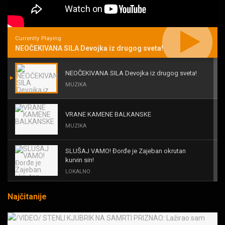
Currently Playing
NEOČEKIVANA SILA Devojka iz drugog sveta!
NEOČEKIVANA SILA Devojka iz drugog sveta!
MUZIKA
VRANE KAMENE BALKANSKE
MUZIKA
SLUŠAJ VAMO! Đorđe je Zajeban okrutan
kurvin sin!
LOKALNO
Najčitanije
KAL! ROMALE CAVALE I OSTALI
MUZIKA