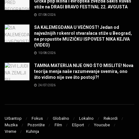
Grčka pop ikona i evropska zvezda Sakis Ruvas
stiže na DRAGI BRAVO FESTIVAL 22. AVGUSTA
SENIDAHHH!
07/08/2026
MUZIKA
SA KALEMEGDANA U VEČNOST! Jedan od
najvažnijih rokenrol stvaralaca stiže u Beograd,
Miss You! Charlie Watts
ne propustite MUZIČKU ISPOVEST NIKA KEJVA
MUZIKA
(VIDEO)
10/08/2026
STRANGE KIND OF WOMEN, REALLY STRANGE!
TAMNA MATERIJA NIJE ONO ŠTO MISLITE! Nova
MUZIKA
teorija menja naše razumevanje svemira, ono
što vidimo nije sve što postoji?!
24/07/2026
MAD MAD DRUMMER!
MUZIKA
Led Zeppelin When The Levee Breaks by
ZEPPARELLA
Urbantop
Fokus
Globalno
Lokalno
Rekordi
MUZIKA
Muzika
Pozorište
Film
ESport
Youcube
Vreme
Kuhinja
STRAIGHT FROM HELL! Metallica & Lady Gaga