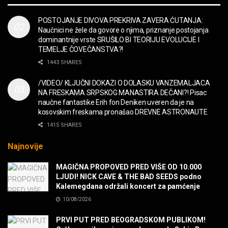
MUZIKA
POSTOJANJE DIVOVA PREKRIVA ZAVERA ĆUTANJA:
Naučnici ne žele da govore o njima, priznanje postojanja
“Missin’ Yo’ Kissin'” BILLY ZZ TOP
dominantnije vrste SRUŠILO BI TEORIJU EVOLUCIJE I
MUZIKA
TEMELJE ČOVEČANSTVA?!
1443 SHARES
DIVNA! Ogi & Magnifico
/VIDEO/ KLJUČNI DOKAZI O DOLASKU VANZEMALJACA
FILM
NA FRESKAMA SRPSKOG MANASTIRA DEČANI?! Pisac
naučne fantastike Erih fon Deniken uveren da je na
kosovskim freskama pronašao DREVNE ASTRONAUTE
WARDRUNA, VIKINZI DOLAZE!
1415 SHARES
MUZIKA
Najnovije
Sharp Dressed Man in many ways!
MAGIČNA PROPOVED PRED VIŠE OD 10.000
MUZIKA
LJUDI! NICK CAVE & THE BAD SEEDS podno
Kalemegdana održali koncert za pamćenje
10/08/2026
POVRATAK Iron Maiden The Writing On The Wall
MUZIKA
PRVI PUT PRED BEOGRADSKOM PUBLIKOM!