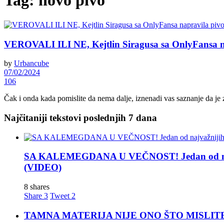
Tag:
novo pivo
VEROVALI ILI NE, Kejtlin Siragusa sa OnlyFansa nap
by
Urbancube
07/02/2024
106
Čak i onda kada pomislite da nema dalje, iznenadi vas saznanje da je
Najčitaniji tekstovi poslednjih 7 dana
SA KALEMEGDANA U VEČNOST! Jedan od najva
(VIDEO)
8 shares
Share
3
Tweet
2
TAMNA MATERIJA NIJE ONO ŠTO MISLITE! Nova t