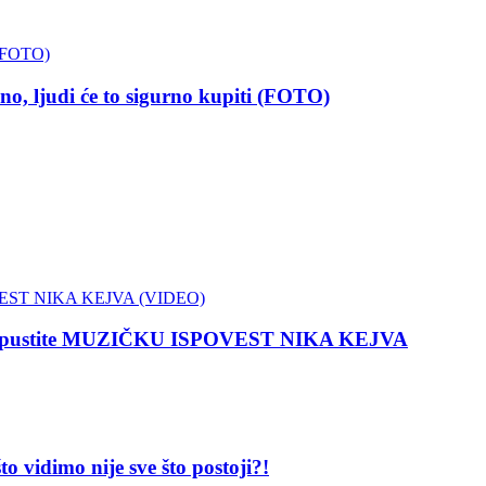
, ljudi će to sigurno kupiti (FOTO)
 propustite MUZIČKU ISPOVEST NIKA KEJVA
dimo nije sve što postoji?!