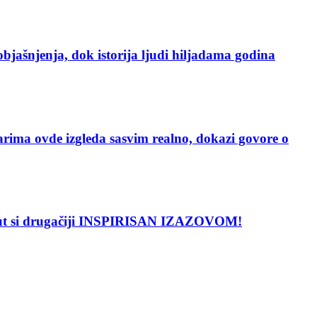
enja, dok istorija ljudi hiljadama godina
vde izgleda sasvim realno, dokazi govore o
put si drugačiji INSPIRISAN IZAZOVOM!