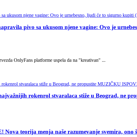
ravila pivo sa ukusom njene vagine: Ovo je urnebesno
 zvezda OnlyFans platforme uspela da na "kreativan" ...
žnijih rokenrol stvaralaca stiže u Beograd, ne
eorija menja naše razumevanje svemira, ono što vi