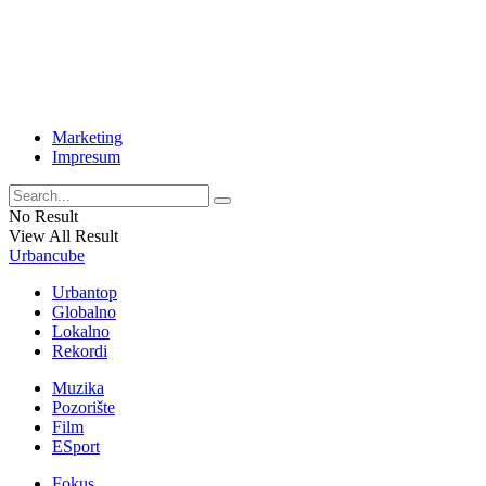
Marketing
Impresum
No Result
View All Result
Urbancube
Urbantop
Globalno
Lokalno
Rekordi
Muzika
Pozorište
Film
ESport
Fokus