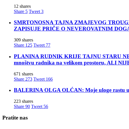
12 shares
Share
5
Tweet
3
SMRTONOSNA TAJNA ZMAJEVOG TROUGLA: Za moćn
ZAPISUJE PRIČE O NEVEROVATNIM DOG
309 shares
Share
125
Tweet
77
PLANINA RUDNIK KRIJE TAJNU STARU NEKOLIK
mnoštvu radnika na velikom prostoru, ALI
671 shares
Share
273
Tweet
166
BALERINA OLGA OLĆAN: Moje uloge rastu u mom
223 shares
Share
90
Tweet
56
Pratite nas