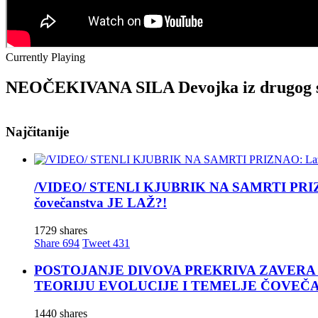
Currently Playing
NEOČEKIVANA SILA Devojka iz drugog s
Najčitanije
NEOČEKIVANA
/VIDEO/ STENLI KJUBRIK NA SAMRTI PRIZNAO: 
SILA
čovečanstva JE LAŽ?!
Devojka
iz
1729 shares
drugog
Share
694
Tweet
431
sveta!
POSTOJANJE DIVOVA PREKRIVA ZAVERA ĆUTANJA
TEORIJU EVOLUCIJE I TEMELJE ČOVEČ
Muzika
1440 shares