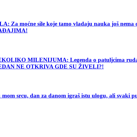
e sile koje tamo vladaju nauka još nema objašnj
AĐAJIMA!
O MILENIJUMA: Legenda o patuljcima rudarima o
 NIJEDAN NE OTKRIVA GDE SU ŽIVELI?!
 srcu, dan za danom igraš istu ulogu, ali svaki 