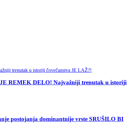
 REMEK DELO! Najvažniji trenutak u istoriji
 postojanja dominantnije vrste SRUŠILO BI