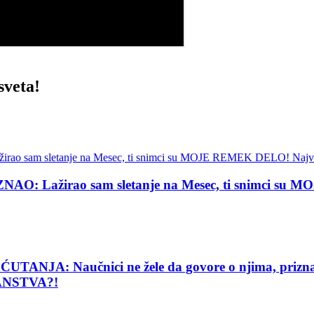
veta!
Lažirao sam sletanje na Mesec, ti snimci su MOJE
: Naučnici ne žele da govore o njima, priznanje
ANSTVA?!