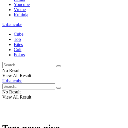
Youcube
Vreme
Kuhinja
Urbancube
Cube
Top
Bites
Cult
Fokus
No Result
View All Result
Urbancube
No Result
View All Result