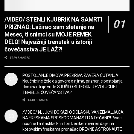
JEDAN POZIV MENJA SVE! Partibrejkers 1000
godina
/VIDEO/ STENLI KJUBRIK NA SAMRTI
MUZIKA
PRIZNAO: Lažirao sam sletanje na
OPASNO! ZZ TOP – Beer Drinkers and
Mesec, ti snimci su MOJE REMEK
Hellraisers
DELO! Najvažniji trenutak u istoriji
MUZIKA
čovečanstva JE LAŽ?!
2CELLOS – Whole Lotta Love vs. Beethoven 5th
1729 SHARES
Symphony
MUZIKA
POSTOJANJE DIVOVA PREKRIVA ZAVERA ĆUTANJA:
Naučnici ne žele da govore o njima, priznanje postojanja
“Missin’ Yo’ Kissin'” BILLY ZZ TOP
dominantnije vrste SRUŠILO BI TEORIJU EVOLUCIJE I
MUZIKA
TEMELJE ČOVEČANSTVA?!
1440 SHARES
DIVNA! Ogi & Magnifico
/VIDEO/ KLJUČNI DOKAZI O DOLASKU VANZEMALJACA
FILM
NA FRESKAMA SRPSKOG MANASTIRA DEČANI?! Pisac
naučne fantastike Erih fon Deniken uveren da je na
kosovskim freskama pronašao DREVNE ASTRONAUTE
WARDRUNA, VIKINZI DOLAZE!