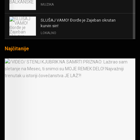
MUZIKA
SLUŠAJ VAMO! Đorđe je Zajeban okrutan
kurvin sin!
LOKALNO
Najčitanije
KAL! ROMALE CAVALE I OSTALI
MUZIKA
Black Sabbath for all us?!
MUZIKA
IRON! The Number Of The Beast!
MUZIKA
OPASNE LJUBIČICE! JEDVA ČEKAM RAT LJUDI
PROTIV MAŠINA
MUZIKA