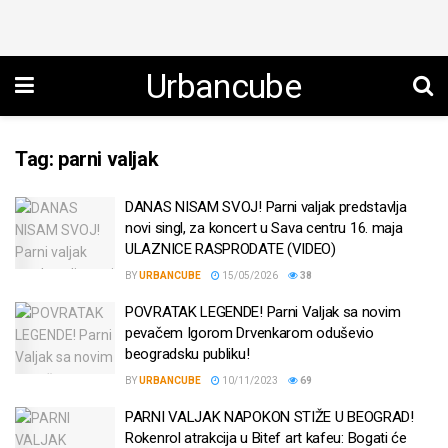
Urbancube
Tag:
parni valjak
DANAS NISAM SVOJ! Parni valjak predstavlja
novi singl, za koncert u Sava centru 16. maja
ULAZNICE RASPRODATE (VIDEO)
BY
URBANCUBE
15/05/2026
38
POVRATAK LEGENDE! Parni Valjak sa novim
pevačem Igorom Drvenkarom oduševio
beogradsku publiku!
BY
URBANCUBE
10/11/2023
69
PARNI VALJAK NAPOKON STIŽE U BEOGRAD!
Rokenrol atrakcija u Bitef art kafeu: Bogati će