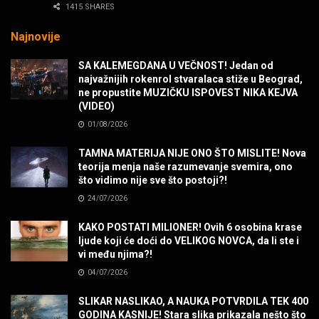
1415 SHARES
MUZIKA
Najnovije
Sharp Dressed Man in many ways!
SA KALEMEGDANA U VEČNOST! Jedan od
MUZIKA
najvažnijih rokenrol stvaralaca stiže u Beograd,
ne propustite MUZIČKU ISPOVEST NIKA KEJVA
(VIDEO)
POVRATAK Iron Maiden The Writing On The Wall
01/08/2026
MUZIKA
TAMNA MATERIJA NIJE ONO ŠTO MISLITE! Nova
teorija menja naše razumevanje svemira, ono
SENIDAHHH!
što vidimo nije sve što postoji?!
MUZIKA
24/07/2026
KAKO POSTATI MILIONER! Ovih 6 osobina krase
Miss You! Charlie Watts
ljude koji će doći do VELIKOG NOVCA, da li ste i
MUZIKA
vi među njima?!
04/07/2026
STRANGE KIND OF WOMEN, REALLY STRANGE!
SLIKAR NASLIKAO, A NAUKA POTVRDILA TEK 400
MUZIKA
GODINA KASNIJE! Stara slika prikazala nešto što