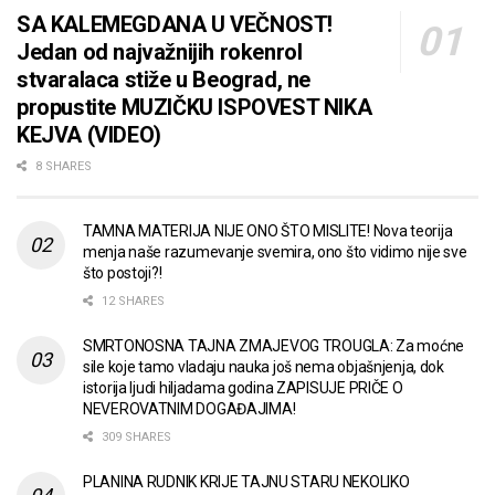
SA KALEMEGDANA U VEČNOST!
Jedan od najvažnijih rokenrol
stvaralaca stiže u Beograd, ne
propustite MUZIČKU ISPOVEST NIKA
KEJVA (VIDEO)
8 SHARES
TAMNA MATERIJA NIJE ONO ŠTO MISLITE! Nova teorija
menja naše razumevanje svemira, ono što vidimo nije sve
što postoji?!
12 SHARES
SMRTONOSNA TAJNA ZMAJEVOG TROUGLA: Za moćne
sile koje tamo vladaju nauka još nema objašnjenja, dok
istorija ljudi hiljadama godina ZAPISUJE PRIČE O
NEVEROVATNIM DOGAĐAJIMA!
309 SHARES
PLANINA RUDNIK KRIJE TAJNU STARU NEKOLIKO