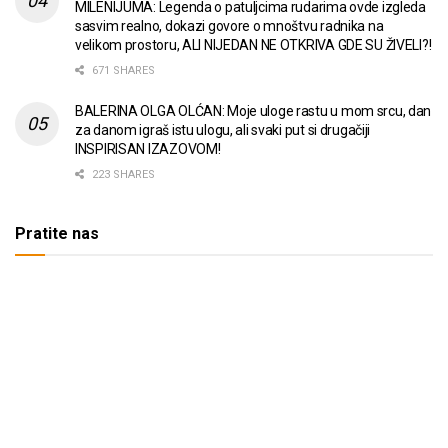
MILENIJUMA: Legenda o patuljcima rudarima ovde izgleda
sasvim realno, dokazi govore o mnoštvu radnika na
velikom prostoru, ALI NIJEDAN NE OTKRIVA GDE SU ŽIVELI?!
671 SHARES
BALERINA OLGA OLĆAN: Moje uloge rastu u mom srcu, dan
za danom igraš istu ulogu, ali svaki put si drugačiji
INSPIRISAN IZAZOVOM!
223 SHARES
Pratite nas