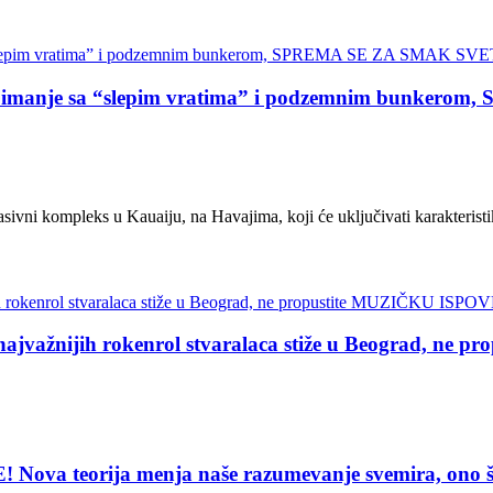
anje sa “slepim vratima” i podzemnim bunkero
ivni kompleks u Kauaiju, na Havajima, koji će uključivati karakterist
žnijih rokenrol stvaralaca stiže u Beograd, ne
eorija menja naše razumevanje svemira, ono što vi