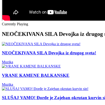
Currently Playing
NEOČEKIVANA SILA Devojka iz drugog s
NEOČEKIVANA SILA Devojka iz drugog sveta!
Muzika
VRANE KAMENE BALKANSKE
Muzika
SLUŠAJ VAMO! Đorđe je Zajeban okrutan kurvin s