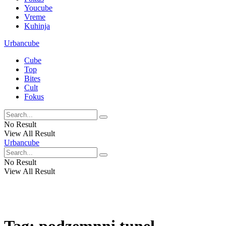
Youcube
Vreme
Kuhinja
Urbancube
Cube
Top
Bites
Cult
Fokus
No Result
View All Result
Urbancube
No Result
View All Result