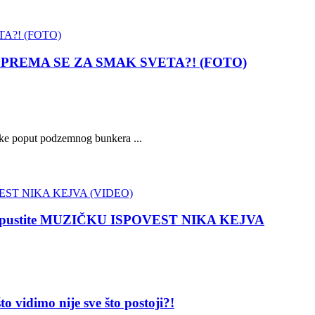
m, SPREMA SE ZA SMAK SVETA?! (FOTO)
ike poput podzemnog bunkera ...
 propustite MUZIČKU ISPOVEST NIKA KEJVA
dimo nije sve što postoji?!