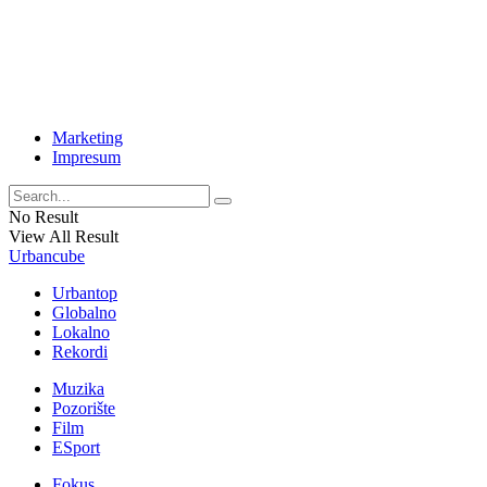
Marketing
Impresum
No Result
View All Result
Urbancube
Urbantop
Globalno
Lokalno
Rekordi
Muzika
Pozorište
Film
ESport
Fokus