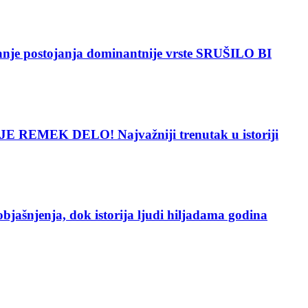
 postojanja dominantnije vrste SRUŠILO BI
 REMEK DELO! Najvažniji trenutak u istoriji
enja, dok istorija ljudi hiljadama godina