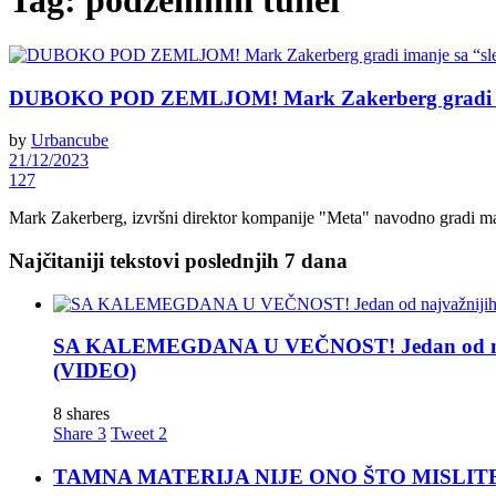
Tag:
podzemnni tunel
DUBOKO POD ZEMLJOM! Mark Zakerberg gradi im
by
Urbancube
21/12/2023
127
Mark Zakerberg, izvršni direktor kompanije "Meta" navodno gradi mas
Najčitaniji tekstovi poslednjih 7 dana
SA KALEMEGDANA U VEČNOST! Jedan od najva
(VIDEO)
8 shares
Share
3
Tweet
2
TAMNA MATERIJA NIJE ONO ŠTO MISLITE! Nova t