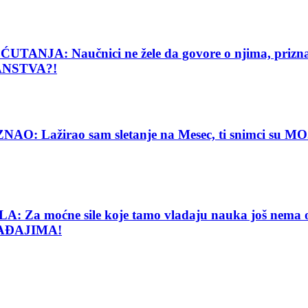
: Naučnici ne žele da govore o njima, priznanje
ANSTVA?!
Lažirao sam sletanje na Mesec, ti snimci su MOJE
e sile koje tamo vladaju nauka još nema objašnj
AĐAJIMA!