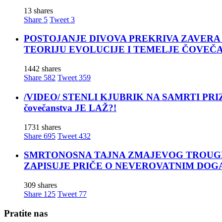
13 shares
Share
5
Tweet
3
POSTOJANJE DIVOVA PREKRIVA ZAVERA ĆUTANJA
TEORIJU EVOLUCIJE I TEMELJE ČOVEČ
1442 shares
Share
582
Tweet
359
/VIDEO/ STENLI KJUBRIK NA SAMRTI PRIZNAO: 
čovečanstva JE LAŽ?!
1731 shares
Share
695
Tweet
432
SMRTONOSNA TAJNA ZMAJEVOG TROUGLA: Za moćn
ZAPISUJE PRIČE O NEVEROVATNIM DOG
309 shares
Share
125
Tweet
77
Pratite nas