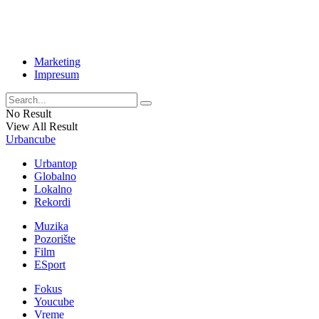
Marketing
Impresum
No Result
View All Result
Urbancube
Urbantop
Globalno
Lokalno
Rekordi
Muzika
Pozorište
Film
ESport
Fokus
Youcube
Vreme