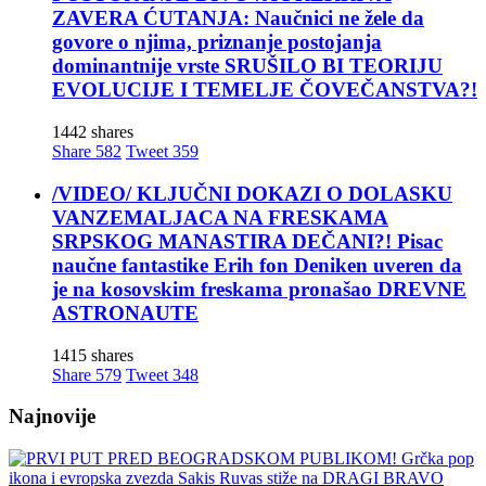
ZAVERA ĆUTANJA: Naučnici ne žele da
govore o njima, priznanje postojanja
dominantnije vrste SRUŠILO BI TEORIJU
EVOLUCIJE I TEMELJE ČOVEČANSTVA?!
1442 shares
Share
582
Tweet
359
/VIDEO/ KLJUČNI DOKAZI O DOLASKU
VANZEMALJACA NA FRESKAMA
SRPSKOG MANASTIRA DEČANI?! Pisac
naučne fantastike Erih fon Deniken uveren da
je na kosovskim freskama pronašao DREVNE
ASTRONAUTE
1415 shares
Share
579
Tweet
348
Najnovije