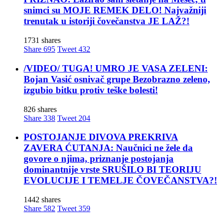
snimci su MOJE REMEK DELO! Najvažniji
trenutak u istoriji čovečanstva JE LAŽ?!
1731 shares
Share
695
Tweet
432
/VIDEO/ TUGA! UMRO JE VASA ZELENI:
Bojan Vasić osnivač grupe Bezobrazno zeleno,
izgubio bitku protiv teške bolesti!
826 shares
Share
338
Tweet
204
POSTOJANJE DIVOVA PREKRIVA
ZAVERA ĆUTANJA: Naučnici ne žele da
govore o njima, priznanje postojanja
dominantnije vrste SRUŠILO BI TEORIJU
EVOLUCIJE I TEMELJE ČOVEČANSTVA?!
1442 shares
Share
582
Tweet
359