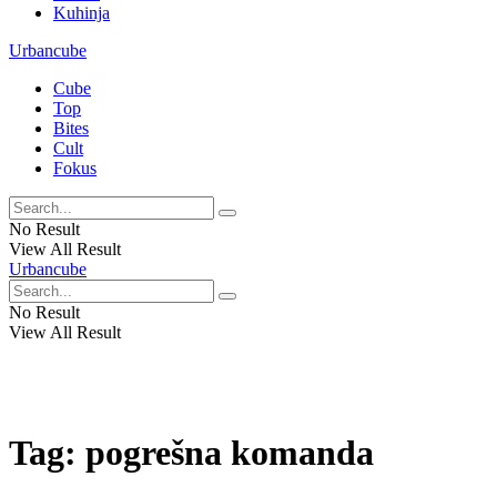
Kuhinja
Urbancube
Cube
Top
Bites
Cult
Fokus
No Result
View All Result
Urbancube
No Result
View All Result
Tag:
pogrešna komanda