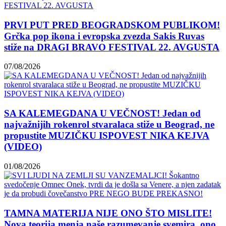
PRVI PUT PRED BEOGRADSKOM PUBLIKOM!
Grčka pop ikona i evropska zvezda Sakis Ruvas
stiže na DRAGI BRAVO FESTIVAL 22. AVGUSTA
07/08/2026
SA KALEMEGDANA U VEČNOST! Jedan od
najvažnijih rokenrol stvaralaca stiže u Beograd, ne
propustite MUZIČKU ISPOVEST NIKA KEJVA
(VIDEO)
01/08/2026
TAMNA MATERIJA NIJE ONO ŠTO MISLITE!
Nova teorija menja naše razumevanje svemira, ono