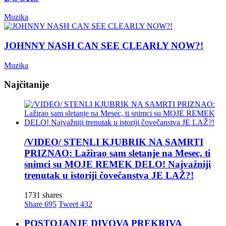
Muzika
JOHNNY NASH CAN SEE CLEARLY NOW?!
Muzika
Najčitanije
/VIDEO/ STENLI KJUBRIK NA SAMRTI
PRIZNAO: Lažirao sam sletanje na Mesec, ti
snimci su MOJE REMEK DELO! Najvažniji
trenutak u istoriji čovečanstva JE LAŽ?!
1731 shares
Share
695
Tweet
432
POSTOJANJE DIVOVA PREKRIVA