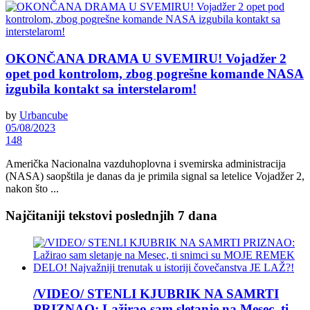
OKONČANA DRAMA U SVEMIRU! Vojadžer 2
opet pod kontrolom, zbog pogrešne komande NASA
izgubila kontakt sa interstelarom!
by
Urbancube
05/08/2023
148
Američka Nacionalna vazduhoplovna i svemirska administracija
(NASA) saopštila je danas da je primila signal sa letelice Vojadžer 2,
nakon što ...
Najčitaniji tekstovi poslednjih 7 dana
/VIDEO/ STENLI KJUBRIK NA SAMRTI
PRIZNAO: Lažirao sam sletanje na Mesec, ti