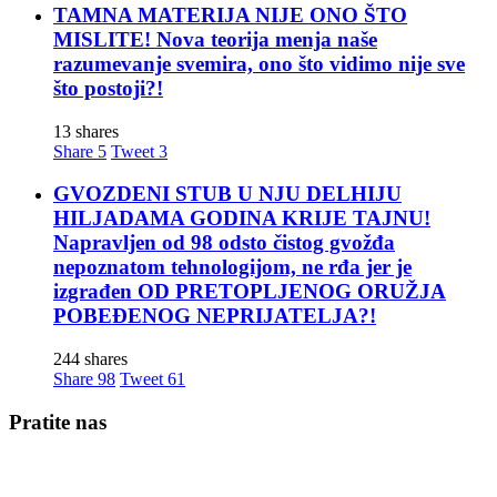
TAMNA MATERIJA NIJE ONO ŠTO
MISLITE! Nova teorija menja naše
razumevanje svemira, ono što vidimo nije sve
što postoji?!
13 shares
Share
5
Tweet
3
GVOZDENI STUB U NJU DELHIJU
HILJADAMA GODINA KRIJE TAJNU!
Napravljen od 98 odsto čistog gvožđa
nepoznatom tehnologijom, ne rđa jer je
izgrađen OD PRETOPLJENOG ORUŽJA
POBEĐENOG NEPRIJATELJA?!
244 shares
Share
98
Tweet
61
Pratite nas