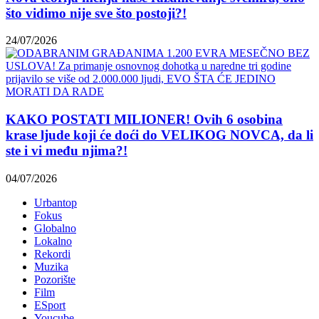
što vidimo nije sve što postoji?!
24/07/2026
KAKO POSTATI MILIONER! Ovih 6 osobina
krase ljude koji će doći do VELIKOG NOVCA, da li
ste i vi među njima?!
04/07/2026
Urbantop
Fokus
Globalno
Lokalno
Rekordi
Muzika
Pozorište
Film
ESport
Youcube