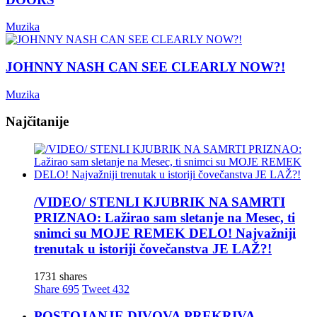
Muzika
JOHNNY NASH CAN SEE CLEARLY NOW?!
Muzika
Najčitanije
/VIDEO/ STENLI KJUBRIK NA SAMRTI
PRIZNAO: Lažirao sam sletanje na Mesec, ti
snimci su MOJE REMEK DELO! Najvažniji
trenutak u istoriji čovečanstva JE LAŽ?!
1731 shares
Share
695
Tweet
432
POSTOJANJE DIVOVA PREKRIVA