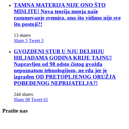
TAMNA MATERIJA NIJE ONO ŠTO
MISLITE! Nova teorija menja naše
razumevanje svemira, ono što vidimo nije sve
što postoji?!
13 shares
Share
5
Tweet
3
GVOZDENI STUB U NJU DELHIJU
HILJADAMA GODINA KRIJE TAJNU!
Napravljen od 98 odsto čistog gvožđa
nepoznatom tehnologijom, ne rđa jer je
izgrađen OD PRETOPLJENOG ORUŽJA
POBEĐENOG NEPRIJATELJA?!
244 shares
Share
98
Tweet
61
Pratite nas