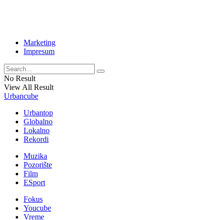
Marketing
Impresum
No Result
View All Result
Urbancube
Urbantop
Globalno
Lokalno
Rekordi
Muzika
Pozorište
Film
ESport
Fokus
Youcube
Vreme