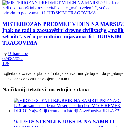
MISTERIOZAN PREDMET VIĐEN NA MARSU?!
Ipak ne radi o zaostavštini drevne civilizacije „malih
zelenih”, već o prirodnim pojavama ili LJUDSKIM
TRAGOVIMA
by
Urbancube
02/08/2022
126
Izgleda da „crvena planeta” i dalje skriva mnoge tajne i da je pitanje
na šta će sve svemirske agencije naići ...
Najčitaniji tekstovi poslednjih 7 dana
/VIDEO/ STENLI KJUBRIK NA SAMRTI