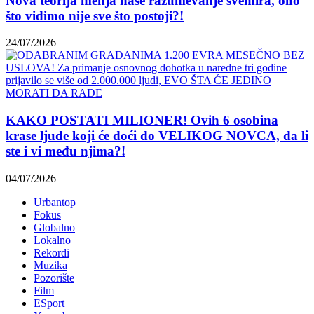
Nova teorija menja naše razumevanje svemira, ono
što vidimo nije sve što postoji?!
24/07/2026
KAKO POSTATI MILIONER! Ovih 6 osobina
krase ljude koji će doći do VELIKOG NOVCA, da li
ste i vi među njima?!
04/07/2026
Urbantop
Fokus
Globalno
Lokalno
Rekordi
Muzika
Pozorište
Film
ESport