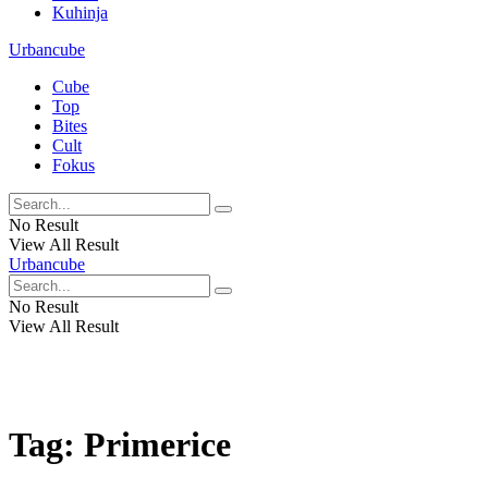
Kuhinja
Urbancube
Cube
Top
Bites
Cult
Fokus
No Result
View All Result
Urbancube
No Result
View All Result
Tag:
Primerice