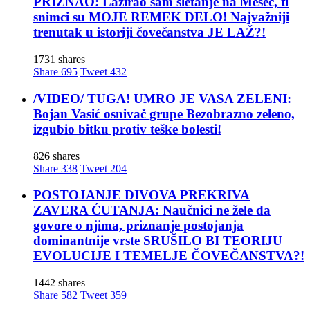
PRIZNAO: Lažirao sam sletanje na Mesec, ti
snimci su MOJE REMEK DELO! Najvažniji
trenutak u istoriji čovečanstva JE LAŽ?!
1731 shares
Share
695
Tweet
432
/VIDEO/ TUGA! UMRO JE VASA ZELENI:
Bojan Vasić osnivač grupe Bezobrazno zeleno,
izgubio bitku protiv teške bolesti!
826 shares
Share
338
Tweet
204
POSTOJANJE DIVOVA PREKRIVA
ZAVERA ĆUTANJA: Naučnici ne žele da
govore o njima, priznanje postojanja
dominantnije vrste SRUŠILO BI TEORIJU
EVOLUCIJE I TEMELJE ČOVEČANSTVA?!
1442 shares
Share
582
Tweet
359