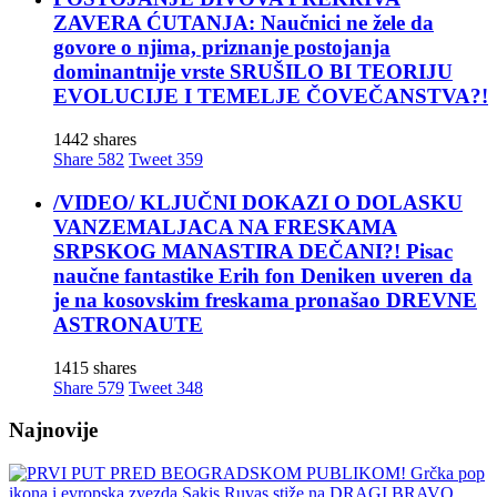
ZAVERA ĆUTANJA: Naučnici ne žele da
govore o njima, priznanje postojanja
dominantnije vrste SRUŠILO BI TEORIJU
EVOLUCIJE I TEMELJE ČOVEČANSTVA?!
1442 shares
Share
582
Tweet
359
/VIDEO/ KLJUČNI DOKAZI O DOLASKU
VANZEMALJACA NA FRESKAMA
SRPSKOG MANASTIRA DEČANI?! Pisac
naučne fantastike Erih fon Deniken uveren da
je na kosovskim freskama pronašao DREVNE
ASTRONAUTE
1415 shares
Share
579
Tweet
348
Najnovije