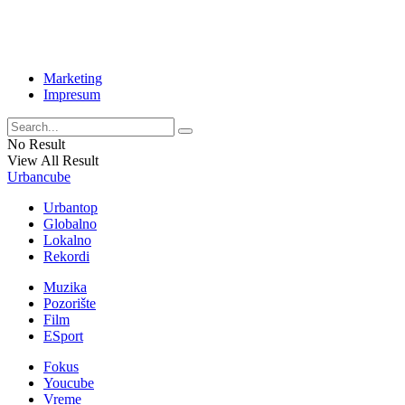
Marketing
Impresum
No Result
View All Result
Urbancube
Urbantop
Globalno
Lokalno
Rekordi
Muzika
Pozorište
Film
ESport
Fokus
Youcube
Vreme