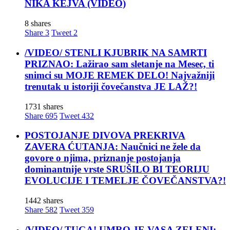
NIKA KEJVA (VIDEO)
8 shares
Share
3
Tweet
2
/VIDEO/ STENLI KJUBRIK NA SAMRTI
PRIZNAO: Lažirao sam sletanje na Mesec, ti
snimci su MOJE REMEK DELO! Najvažniji
trenutak u istoriji čovečanstva JE LAŽ?!
1731 shares
Share
695
Tweet
432
POSTOJANJE DIVOVA PREKRIVA
ZAVERA ĆUTANJA: Naučnici ne žele da
govore o njima, priznanje postojanja
dominantnije vrste SRUŠILO BI TEORIJU
EVOLUCIJE I TEMELJE ČOVEČANSTVA?!
1442 shares
Share
582
Tweet
359
/VIDEO/ TUGA! UMRO JE VASA ZELENI: