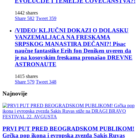
EVOLUCIJE I TEMELJE ČOVEČANSTVA?!
1442 shares
Share
582
Tweet
359
/VIDEO/ KLJUČNI DOKAZI O DOLASKU
VANZEMALJACA NA FRESKAMA
SRPSKOG MANASTIRA DEČANI?! Pisac
naučne fantastike Erih fon Deniken uveren da
je na kosovskim freskama pronašao DREVNE
ASTRONAUTE
1415 shares
Share
579
Tweet
348
Najnovije
PRVI PUT PRED BEOGRADSKOM PUBLIKOM!
Grčka pop ikona i evropska zvezda Sakis Ruvas