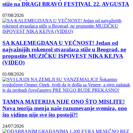
stiže na DRAGI BRAVO FESTIVAL 22. AVGUSTA
07/08/2026
SA KALEMEGDANA U VEČNOST! Jedan od
najvažnijih rokenrol stvaralaca stiže u Beograd, ne
propustite MUZIČKU ISPOVEST NIKA KEJVA
(VIDEO)
01/08/2026
TAMNA MATERIJA NIJE ONO ŠTO MISLITE!
Nova teorija menja naše razumevanje svemira, ono
što vidimo nije sve što postoji?!
24/07/2026