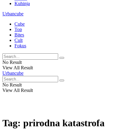
Kuhinja
Urbancube
Cube
Top
Bites
Cult
Fokus
No Result
View All Result
Urbancube
No Result
View All Result
Tag:
prirodna katastrofa