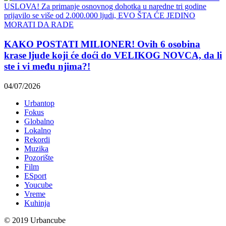
KAKO POSTATI MILIONER! Ovih 6 osobina
krase ljude koji će doći do VELIKOG NOVCA, da li
ste i vi među njima?!
04/07/2026
Urbantop
Fokus
Globalno
Lokalno
Rekordi
Muzika
Pozorište
Film
ESport
Youcube
Vreme
Kuhinja
© 2019 Urbancube