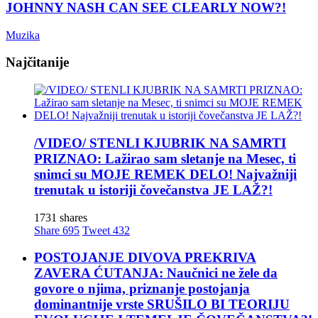
JOHNNY NASH CAN SEE CLEARLY NOW?!
Muzika
Najčitanije
/VIDEO/ STENLI KJUBRIK NA SAMRTI
PRIZNAO: Lažirao sam sletanje na Mesec, ti
snimci su MOJE REMEK DELO! Najvažniji
trenutak u istoriji čovečanstva JE LAŽ?!
1731 shares
Share
695
Tweet
432
POSTOJANJE DIVOVA PREKRIVA
ZAVERA ĆUTANJA: Naučnici ne žele da
govore o njima, priznanje postojanja
dominantnije vrste SRUŠILO BI TEORIJU