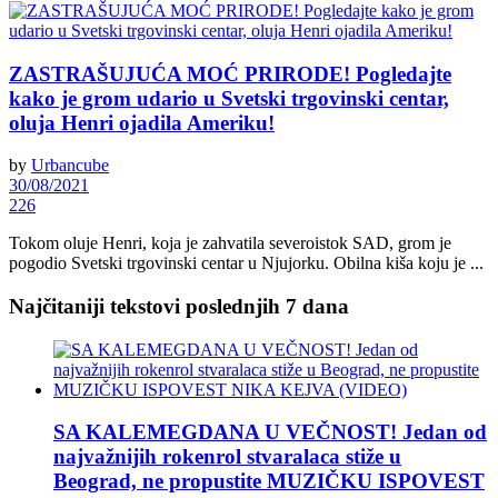
ZASTRAŠUJUĆA MOĆ PRIRODE! Pogledajte
kako je grom udario u Svetski trgovinski centar,
oluja Henri ojadila Ameriku!
by
Urbancube
30/08/2021
226
Tokom oluje Henri, koja je zahvatila severoistok SAD, grom je
pogodio Svetski trgovinski centar u Njujorku. Obilna kiša koju je ...
Najčitaniji tekstovi poslednjih 7 dana
SA KALEMEGDANA U VEČNOST! Jedan od
najvažnijih rokenrol stvaralaca stiže u
Beograd, ne propustite MUZIČKU ISPOVEST