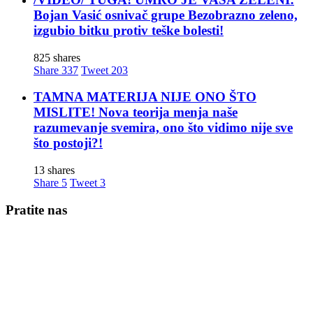
Bojan Vasić osnivač grupe Bezobrazno zeleno,
izgubio bitku protiv teške bolesti!
825 shares
Share
337
Tweet
203
TAMNA MATERIJA NIJE ONO ŠTO
MISLITE! Nova teorija menja naše
razumevanje svemira, ono što vidimo nije sve
što postoji?!
13 shares
Share
5
Tweet
3
Pratite nas