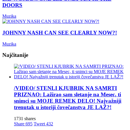
DOORS
Muzika
JOHNNY NASH CAN SEE CLEARLY NOW?!
Muzika
Najčitanije
/VIDEO/ STENLI KJUBRIK NA SAMRTI
PRIZNAO: Lažirao sam sletanje na Mesec, ti
snimci su MOJE REMEK DELO! Najvažniji
trenutak u istoriji čovečanstva JE LAŽ?!
1731 shares
Share
695
Tweet
432