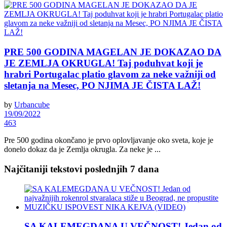
PRE 500 GODINA MAGELAN JE DOKAZAO DA
JE ZEMLJA OKRUGLA! Taj poduhvat koji je
hrabri Portugalac platio glavom za neke važniji od
sletanja na Mesec, PO NJIMA JE ČISTA LAŽ!
by
Urbancube
19/09/2022
463
Pre 500 godina okončano je prvo oplovljavanje oko sveta, koje je
donelo dokaz da je Zemlja okrugla. Za neke je ...
Najčitaniji tekstovi poslednjih 7 dana
SA KALEMEGDANA U VEČNOST! Jedan od