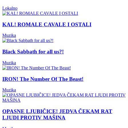
Lokalno
KAL! ROMALE CAVALE I OSTALI
Muzika
Black Sabbath for all us?!
Muzika
IRON! The Number Of The Beast!
Muzika
OPASNE LJUBIČICE! JEDVA ČEKAM RAT
LJUDI PROTIV MAŠINA