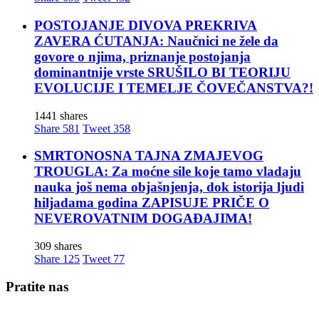
POSTOJANJE DIVOVA PREKRIVA
ZAVERA ĆUTANJA: Naučnici ne žele da
govore o njima, priznanje postojanja
dominantnije vrste SRUŠILO BI TEORIJU
EVOLUCIJE I TEMELJE ČOVEČANSTVA?!
1441 shares
Share
581
Tweet
358
SMRTONOSNA TAJNA ZMAJEVOG
TROUGLA: Za moćne sile koje tamo vladaju
nauka još nema objašnjenja, dok istorija ljudi
hiljadama godina ZAPISUJE PRIČE O
NEVEROVATNIM DOGAĐAJIMA!
309 shares
Share
125
Tweet
77
Pratite nas