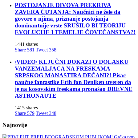
POSTOJANJE DIVOVA PREKRIVA
ZAVERA ĆUTANJA: Naučnici ne žele da
govore o njima, priznanje postojanja
dominantnije vrste SRUŠILO BI TEORIJU
EVOLUCIJE I TEMELJE ČOVEČANSTVA?!
1441 shares
Share
581
Tweet
358
/VIDEO/ KLJUČNI DOKAZI O DOLASKU
VANZEMALJACA NA FRESKAMA
SRPSKOG MANASTIRA DEČANI?! Pisac
naučne fantastike Erih fon Deniken uveren da
je na kosovskim freskama pronašao DREVNE
ASTRONAUTE
1415 shares
Share
579
Tweet
348
Najnovije