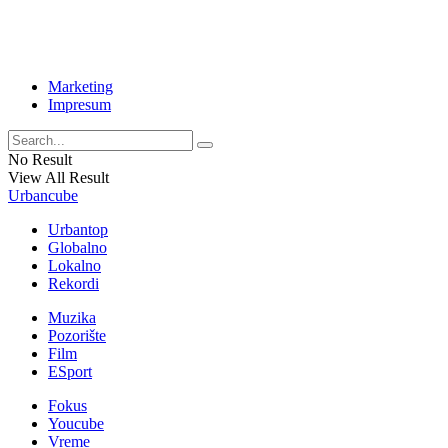
Marketing
Impresum
No Result
View All Result
Urbancube
Urbantop
Globalno
Lokalno
Rekordi
Muzika
Pozorište
Film
ESport
Fokus
Youcube
Vreme