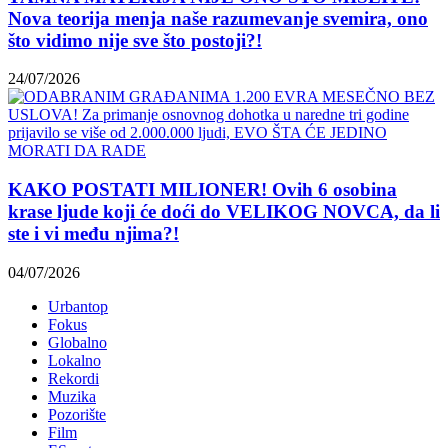
Nova teorija menja naše razumevanje svemira, ono
što vidimo nije sve što postoji?!
24/07/2026
KAKO POSTATI MILIONER! Ovih 6 osobina
krase ljude koji će doći do VELIKOG NOVCA, da li
ste i vi među njima?!
04/07/2026
Urbantop
Fokus
Globalno
Lokalno
Rekordi
Muzika
Pozorište
Film