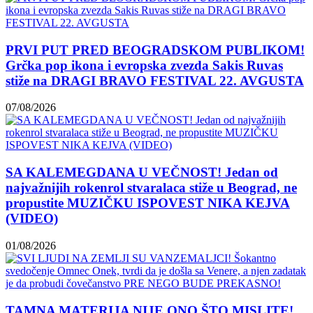
PRVI PUT PRED BEOGRADSKOM PUBLIKOM!
Grčka pop ikona i evropska zvezda Sakis Ruvas
stiže na DRAGI BRAVO FESTIVAL 22. AVGUSTA
07/08/2026
SA KALEMEGDANA U VEČNOST! Jedan od
najvažnijih rokenrol stvaralaca stiže u Beograd, ne
propustite MUZIČKU ISPOVEST NIKA KEJVA
(VIDEO)
01/08/2026
TAMNA MATERIJA NIJE ONO ŠTO MISLITE!