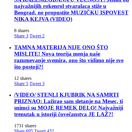
najvažnijih rokenrol stvaralaca stiže u
Beograd, ne propustite MUZIČKU ISPOVEST
NIKA KEJVA (VIDEO)
8 shares
Share
3
Tweet
2
TAMNA MATERIJA NIJE ONO ŠTO
MISLITE! Nova teorija menja naše
razumevanje svemira, ono što vidimo nije sve
što postoji?!
12 shares
Share
5
Tweet
3
/VIDEO/ STENLI KJUBRIK NA SAMRTI
PRIZNAO: Lažirao sam sletanje na Mesec, ti
snimci su MOJE REMEK DELO! Najvažniji
trenutak u istoriji čovečanstva JE LAŽ?!
1731 shares
Share
695
Tweet
432