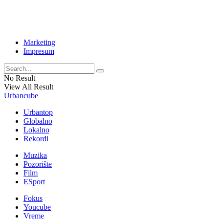
Marketing
Impresum
No Result
View All Result
Urbancube
Urbantop
Globalno
Lokalno
Rekordi
Muzika
Pozorište
Film
ESport
Fokus
Youcube
Vreme