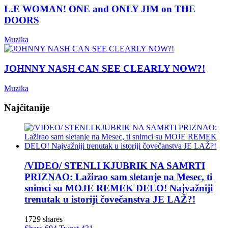
L.E WOMAN! ONE and ONLY JIM on THE
DOORS
Muzika
JOHNNY NASH CAN SEE CLEARLY NOW?!
Muzika
Najčitanije
/VIDEO/ STENLI KJUBRIK NA SAMRTI
PRIZNAO: Lažirao sam sletanje na Mesec, ti
snimci su MOJE REMEK DELO! Najvažniji
trenutak u istoriji čovečanstva JE LAŽ?!
1729 shares