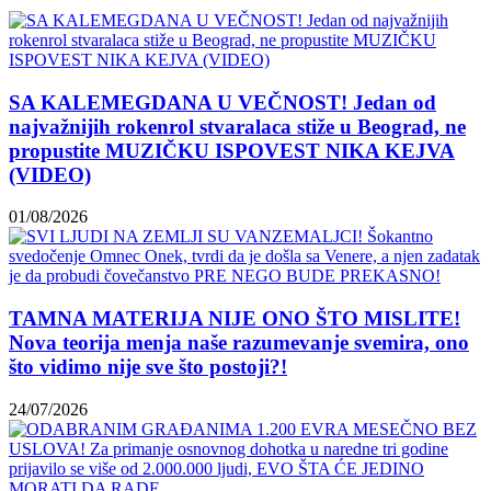
SA KALEMEGDANA U VEČNOST! Jedan od
najvažnijih rokenrol stvaralaca stiže u Beograd, ne
propustite MUZIČKU ISPOVEST NIKA KEJVA
(VIDEO)
01/08/2026
TAMNA MATERIJA NIJE ONO ŠTO MISLITE!
Nova teorija menja naše razumevanje svemira, ono
što vidimo nije sve što postoji?!
24/07/2026