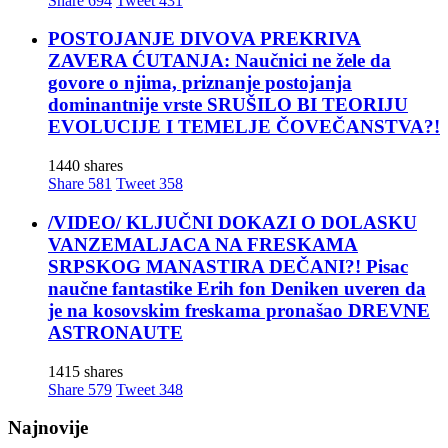
Share
694
Tweet
431
POSTOJANJE DIVOVA PREKRIVA
ZAVERA ĆUTANJA: Naučnici ne žele da
govore o njima, priznanje postojanja
dominantnije vrste SRUŠILO BI TEORIJU
EVOLUCIJE I TEMELJE ČOVEČANSTVA?!
1440 shares
Share
581
Tweet
358
/VIDEO/ KLJUČNI DOKAZI O DOLASKU
VANZEMALJACA NA FRESKAMA
SRPSKOG MANASTIRA DEČANI?! Pisac
naučne fantastike Erih fon Deniken uveren da
je na kosovskim freskama pronašao DREVNE
ASTRONAUTE
1415 shares
Share
579
Tweet
348
Najnovije