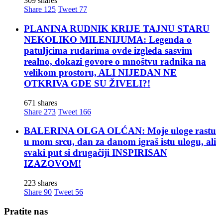
309 shares
Share
125
Tweet
77
PLANINA RUDNIK KRIJE TAJNU STARU
NEKOLIKO MILENIJUMA: Legenda o
patuljcima rudarima ovde izgleda sasvim
realno, dokazi govore o mnoštvu radnika na
velikom prostoru, ALI NIJEDAN NE
OTKRIVA GDE SU ŽIVELI?!
671 shares
Share
273
Tweet
166
BALERINA OLGA OLĆAN: Moje uloge rastu
u mom srcu, dan za danom igraš istu ulogu, ali
svaki put si drugačiji INSPIRISAN
IZAZOVOM!
223 shares
Share
90
Tweet
56
Pratite nas