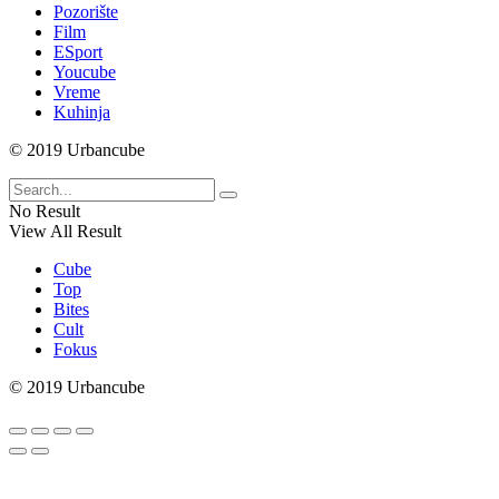
Pozorište
Film
ESport
Youcube
Vreme
Kuhinja
© 2019 Urbancube
No Result
View All Result
Cube
Top
Bites
Cult
Fokus
© 2019 Urbancube