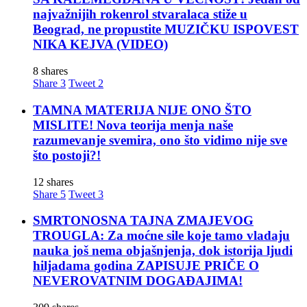
najvažnijih rokenrol stvaralaca stiže u
Beograd, ne propustite MUZIČKU ISPOVEST
NIKA KEJVA (VIDEO)
8 shares
Share
3
Tweet
2
TAMNA MATERIJA NIJE ONO ŠTO
MISLITE! Nova teorija menja naše
razumevanje svemira, ono što vidimo nije sve
što postoji?!
12 shares
Share
5
Tweet
3
SMRTONOSNA TAJNA ZMAJEVOG
TROUGLA: Za moćne sile koje tamo vladaju
nauka još nema objašnjenja, dok istorija ljudi
hiljadama godina ZAPISUJE PRIČE O
NEVEROVATNIM DOGAĐAJIMA!