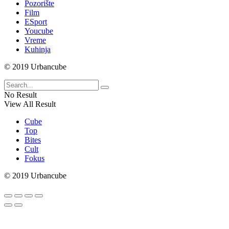
Pozorište
Film
ESport
Youcube
Vreme
Kuhinja
© 2019 Urbancube
No Result
View All Result
Cube
Top
Bites
Cult
Fokus
© 2019 Urbancube