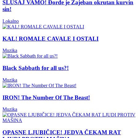
SLUŠAJ VAMO! Đorđe je Zajeban okrutan kurvin
sin!
Lokalno
KAL! ROMALE CAVALE I OSTALI
Muzika
Black Sabbath for all us?!
Muzika
IRON! The Number Of The Beast!
Muzika
OPASNE LJUBIČICE! JEDVA ČEKAM RAT