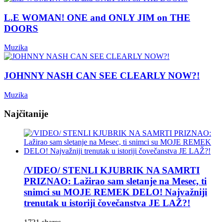
L.E WOMAN! ONE and ONLY JIM on THE
DOORS
Muzika
JOHNNY NASH CAN SEE CLEARLY NOW?!
Muzika
Najčitanije
/VIDEO/ STENLI KJUBRIK NA SAMRTI
PRIZNAO: Lažirao sam sletanje na Mesec, ti
snimci su MOJE REMEK DELO! Najvažniji
trenutak u istoriji čovečanstva JE LAŽ?!