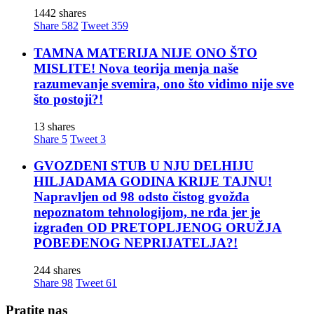
1442 shares
Share
582
Tweet
359
TAMNA MATERIJA NIJE ONO ŠTO
MISLITE! Nova teorija menja naše
razumevanje svemira, ono što vidimo nije sve
što postoji?!
13 shares
Share
5
Tweet
3
GVOZDENI STUB U NJU DELHIJU
HILJADAMA GODINA KRIJE TAJNU!
Napravljen od 98 odsto čistog gvožđa
nepoznatom tehnologijom, ne rđa jer je
izgrađen OD PRETOPLJENOG ORUŽJA
POBEĐENOG NEPRIJATELJA?!
244 shares
Share
98
Tweet
61
Pratite nas