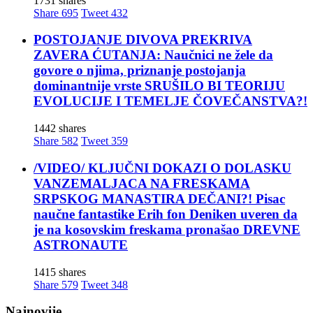
1731 shares
Share
695
Tweet
432
POSTOJANJE DIVOVA PREKRIVA
ZAVERA ĆUTANJA: Naučnici ne žele da
govore o njima, priznanje postojanja
dominantnije vrste SRUŠILO BI TEORIJU
EVOLUCIJE I TEMELJE ČOVEČANSTVA?!
1442 shares
Share
582
Tweet
359
/VIDEO/ KLJUČNI DOKAZI O DOLASKU
VANZEMALJACA NA FRESKAMA
SRPSKOG MANASTIRA DEČANI?! Pisac
naučne fantastike Erih fon Deniken uveren da
je na kosovskim freskama pronašao DREVNE
ASTRONAUTE
1415 shares
Share
579
Tweet
348
Najnovije