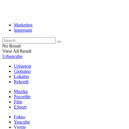
Marketing
Impresum
No Result
View All Result
Urbancube
Urbantop
Globalno
Lokalno
Rekordi
Muzika
Pozorište
Film
ESport
Fokus
Youcube
Vreme