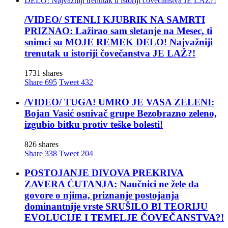
/VIDEO/ STENLI KJUBRIK NA SAMRTI
PRIZNAO: Lažirao sam sletanje na Mesec, ti
snimci su MOJE REMEK DELO! Najvažniji
trenutak u istoriji čovečanstva JE LAŽ?!
1731 shares
Share
695
Tweet
432
/VIDEO/ TUGA! UMRO JE VASA ZELENI:
Bojan Vasić osnivač grupe Bezobrazno zeleno,
izgubio bitku protiv teške bolesti!
826 shares
Share
338
Tweet
204
POSTOJANJE DIVOVA PREKRIVA
ZAVERA ĆUTANJA: Naučnici ne žele da
govore o njima, priznanje postojanja
dominantnije vrste SRUŠILO BI TEORIJU
EVOLUCIJE I TEMELJE ČOVEČANSTVA?!