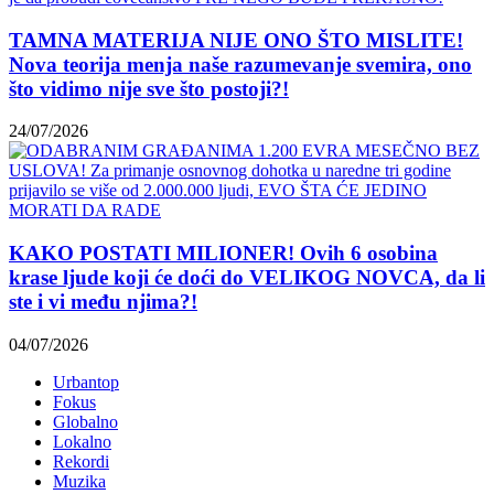
TAMNA MATERIJA NIJE ONO ŠTO MISLITE!
Nova teorija menja naše razumevanje svemira, ono
što vidimo nije sve što postoji?!
24/07/2026
KAKO POSTATI MILIONER! Ovih 6 osobina
krase ljude koji će doći do VELIKOG NOVCA, da li
ste i vi među njima?!
04/07/2026
Urbantop
Fokus
Globalno
Lokalno
Rekordi
Muzika