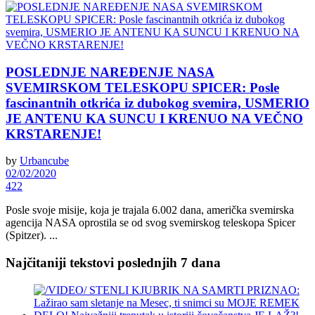
POSLEDNJE NAREĐENJE NASA
SVEMIRSKOM TELESKOPU SPICER: Posle
fascinantnih otkrića iz dubokog svemira, USMERIO
JE ANTENU KA SUNCU I KRENUO NA VEČNO
KRSTARENJE!
by
Urbancube
02/02/2020
422
Posle svoje misije, koja je trajala 6.002 dana, američka svemirska
agencija NASA oprostila se od svog svemirskog teleskopa Spicer
(Spitzer). ...
Najčitaniji tekstovi poslednjih 7 dana