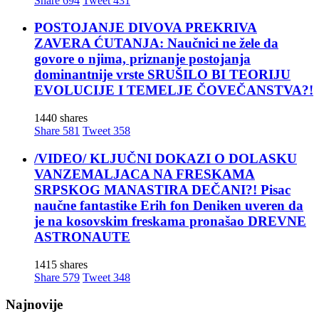
Share
694
Tweet
431
POSTOJANJE DIVOVA PREKRIVA
ZAVERA ĆUTANJA: Naučnici ne žele da
govore o njima, priznanje postojanja
dominantnije vrste SRUŠILO BI TEORIJU
EVOLUCIJE I TEMELJE ČOVEČANSTVA?!
1440 shares
Share
581
Tweet
358
/VIDEO/ KLJUČNI DOKAZI O DOLASKU
VANZEMALJACA NA FRESKAMA
SRPSKOG MANASTIRA DEČANI?! Pisac
naučne fantastike Erih fon Deniken uveren da
je na kosovskim freskama pronašao DREVNE
ASTRONAUTE
1415 shares
Share
579
Tweet
348
Najnovije