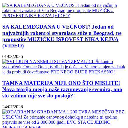
SA KALEMEGDANA U VEČNOST! Jedan od
najvažnijih rokenrol stvaralaca stiže u Beograd, ne
propustite MUZIČKU ISPOVEST NIKA KEJVA
(VIDEO)
01/08/2026
TAMNA MATERIJA NIJE ONO ŠTO MISLITE!
Nova teorija menja naše razumevanje svemira, ono
što vidimo nije sve što postoji?!
24/07/2026