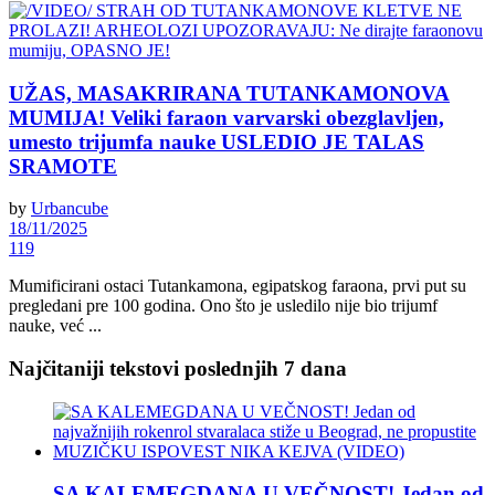
UŽAS, MASAKRIRANA TUTANKAMONOVA
MUMIJA! Veliki faraon varvarski obezglavljen,
umesto trijumfa nauke USLEDIO JE TALAS
SRAMOTE
by
Urbancube
18/11/2025
119
Mumificirani ostaci Tutankamona, egipatskog faraona, prvi put su
pregledani pre 100 godina. Ono što je usledilo nije bio trijumf
nauke, već ...
Najčitaniji tekstovi poslednjih 7 dana
SA KALEMEGDANA U VEČNOST! Jedan od