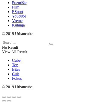
Pozorište
Film
ESport
Youcube
Vreme
Kuhinja
© 2019 Urbancube
No Result
View All Result
Cube
Top
Bites
Cult
Fokus
© 2019 Urbancube