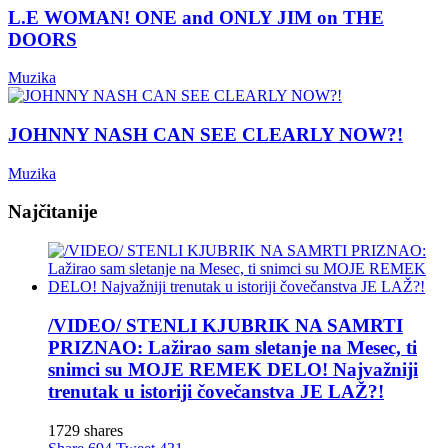
L.E WOMAN! ONE and ONLY JIM on THE
DOORS
Muzika
JOHNNY NASH CAN SEE CLEARLY NOW?!
Muzika
Najčitanije
/VIDEO/ STENLI KJUBRIK NA SAMRTI
PRIZNAO: Lažirao sam sletanje na Mesec, ti
snimci su MOJE REMEK DELO! Najvažniji
trenutak u istoriji čovečanstva JE LAŽ?!
1729 shares