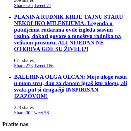
309 shares
Share
125
Tweet
77
PLANINA RUDNIK KRIJE TAJNU STARU
NEKOLIKO MILENIJUMA: Legenda o
patuljcima rudarima ovde izgleda sasvim
realno, dokazi govore o mnoštvu radnika na
velikom prostoru, ALI NIJEDAN NE
OTKRIVA GDE SU ŽIVELI?!
671 shares
Share
273
Tweet
166
BALERINA OLGA OLĆAN: Moje uloge rastu
u mom srcu, dan za danom igraš istu ulogu, ali
svaki put si drugačiji INSPIRISAN
IZAZOVOM!
223 shares
Share
90
Tweet
56
Pratite nas