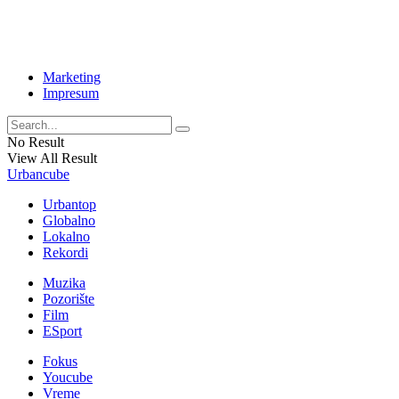
Marketing
Impresum
No Result
View All Result
Urbancube
Urbantop
Globalno
Lokalno
Rekordi
Muzika
Pozorište
Film
ESport
Fokus
Youcube
Vreme