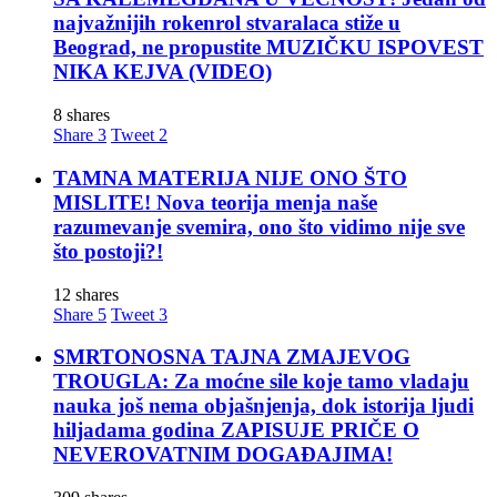
najvažnijih rokenrol stvaralaca stiže u
Beograd, ne propustite MUZIČKU ISPOVEST
NIKA KEJVA (VIDEO)
8 shares
Share
3
Tweet
2
TAMNA MATERIJA NIJE ONO ŠTO
MISLITE! Nova teorija menja naše
razumevanje svemira, ono što vidimo nije sve
što postoji?!
12 shares
Share
5
Tweet
3
SMRTONOSNA TAJNA ZMAJEVOG
TROUGLA: Za moćne sile koje tamo vladaju
nauka još nema objašnjenja, dok istorija ljudi
hiljadama godina ZAPISUJE PRIČE O
NEVEROVATNIM DOGAĐAJIMA!