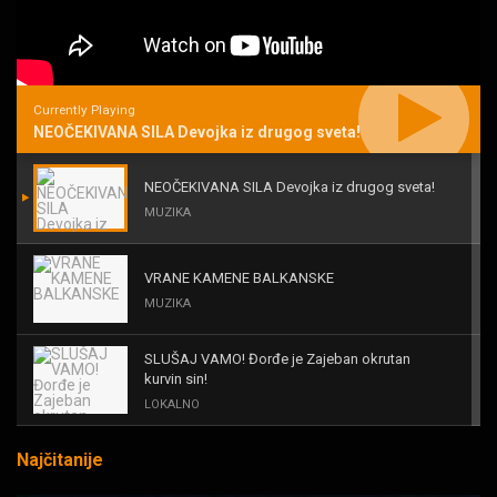
Currently Playing
NEOČEKIVANA SILA Devojka iz drugog sveta!
NEOČEKIVANA SILA Devojka iz drugog sveta!
MUZIKA
VRANE KAMENE BALKANSKE
MUZIKA
SLUŠAJ VAMO! Đorđe je Zajeban okrutan
kurvin sin!
LOKALNO
Najčitanije
KAL! ROMALE CAVALE I OSTALI
MUZIKA