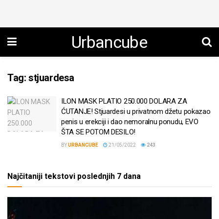
Urbancube
Tag:
stjuardesa
ILON MASK PLATIO 250.000 DOLARA ZA
ĆUTANJE! Stjuardesi u privatnom džetu pokazao
penis u erekciji i dao nemoralnu ponudu, EVO
ŠTA SE POTOM DESILO!
BY
URBANCUBE
21/05/2022
243
Najčitaniji tekstovi poslednjih 7 dana