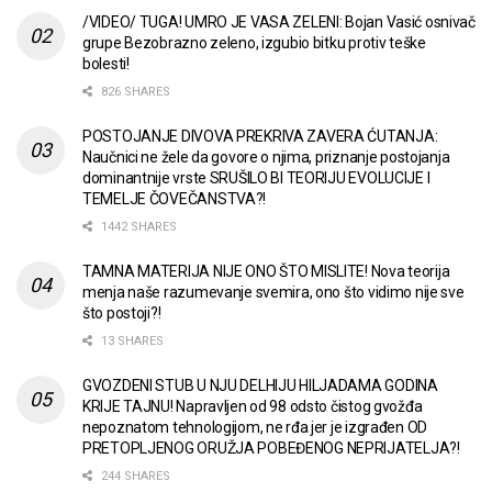
/VIDEO/ TUGA! UMRO JE VASA ZELENI: Bojan Vasić osnivač
grupe Bezobrazno zeleno, izgubio bitku protiv teške
bolesti!
826 SHARES
POSTOJANJE DIVOVA PREKRIVA ZAVERA ĆUTANJA:
Naučnici ne žele da govore o njima, priznanje postojanja
dominantnije vrste SRUŠILO BI TEORIJU EVOLUCIJE I
TEMELJE ČOVEČANSTVA?!
1442 SHARES
TAMNA MATERIJA NIJE ONO ŠTO MISLITE! Nova teorija
menja naše razumevanje svemira, ono što vidimo nije sve
što postoji?!
13 SHARES
GVOZDENI STUB U NJU DELHIJU HILJADAMA GODINA
KRIJE TAJNU! Napravljen od 98 odsto čistog gvožđa
nepoznatom tehnologijom, ne rđa jer je izgrađen OD
PRETOPLJENOG ORUŽJA POBEĐENOG NEPRIJATELJA?!
244 SHARES