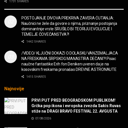
2CELLOS – Whole Lotta Love vs. Beethoven 5th
1731 SHARES
Symphony
MUZIKA
POSTOJANJE DIVOVA PREKRIVA ZAVERA ĆUTANJA:
Naučnici ne žele da govore o njima, priznanje postojanja
“Missin’ Yo’ Kissin'” BILLY ZZ TOP
dominantnije vrste SRUŠILO BI TEORIJU EVOLUCIJE I
MUZIKA
TEMELJE ČOVEČANSTVA?!
1442 SHARES
DIVNA! Ogi & Magnifico
/VIDEO/ KLJUČNI DOKAZI O DOLASKU VANZEMALJACA
FILM
NA FRESKAMA SRPSKOG MANASTIRA DEČANI?! Pisac
naučne fantastike Erih fon Deniken uveren da je na
kosovskim freskama pronašao DREVNE ASTRONAUTE
WARDRUNA, VIKINZI DOLAZE!
1415 SHARES
MUZIKA
Najnovije
Sharp Dressed Man in many ways!
PRVI PUT PRED BEOGRADSKOM PUBLIKOM!
MUZIKA
Grčka pop ikona i evropska zvezda Sakis Ruvas
stiže na DRAGI BRAVO FESTIVAL 22. AVGUSTA
07/08/2026
POVRATAK Iron Maiden The Writing On The Wall
MUZIKA