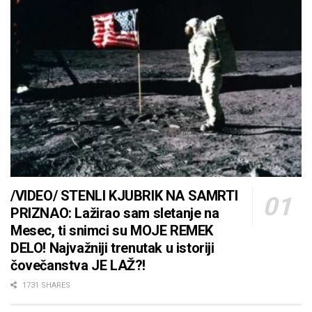
/VIDEO/ STENLI KJUBRIK NA SAMRTI
PRIZNAO: Lažirao sam sletanje na
Mesec, ti snimci su MOJE REMEK
DELO! Najvažniji trenutak u istoriji
čovečanstva JE LAŽ?!
1731 SHARES