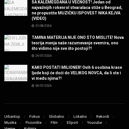
SA KALEMEGDANA U VEČNOST! Jedan od
najvažnijih rokenrol stvaralaca stiže u Beograd,
ne propustite MUZIČKU ISPOVEST NIKA KEJVA
SENIDAHHH!
(VIDEO)
MUZIKA
01/08/2026
TAMNA MATERIJA NIJE ONO ŠTO MISLITE! Nova
Miss You! Charlie Watts
teorija menja naše razumevanje svemira, ono
MUZIKA
što vidimo nije sve što postoji?!
24/07/2026
STRANGE KIND OF WOMEN, REALLY STRANGE!
KAKO POSTATI MILIONER! Ovih 6 osobina krase
MUZIKA
ljude koji će doći do VELIKOG NOVCA, da li ste i
vi među njima?!
04/07/2026
MAD MAD DRUMMER!
MUZIKA
Led Zeppelin When The Levee Breaks by
ZEPPARELLA
Urbantop
Fokus
Globalno
Lokalno
Rekordi
MUZIKA
Muzika
Pozorište
Film
ESport
Youcube
Vreme
Kuhinja