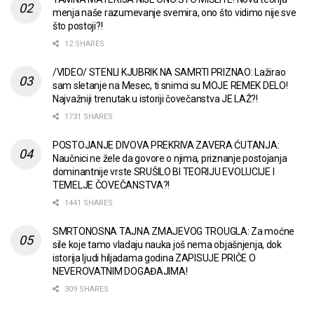
menja naše razumevanje svemira, ono što vidimo nije sve
što postoji?!
12 SHARES
/VIDEO/ STENLI KJUBRIK NA SAMRTI PRIZNAO: Lažirao
sam sletanje na Mesec, ti snimci su MOJE REMEK DELO!
Najvažniji trenutak u istoriji čovečanstva JE LAŽ?!
1731 SHARES
POSTOJANJE DIVOVA PREKRIVA ZAVERA ĆUTANJA:
Naučnici ne žele da govore o njima, priznanje postojanja
dominantnije vrste SRUŠILO BI TEORIJU EVOLUCIJE I
TEMELJE ČOVEČANSTVA?!
1441 SHARES
SMRTONOSNA TAJNA ZMAJEVOG TROUGLA: Za moćne
sile koje tamo vladaju nauka još nema objašnjenja, dok
istorija ljudi hiljadama godina ZAPISUJE PRIČE O
NEVEROVATNIM DOGAĐAJIMA!
309 SHARES