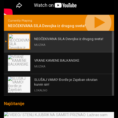
Currently Playing
NEOČEKIVANA SILA Devojka iz drugog sveta!
NEOČEKIVANA SILA Devojka iz drugog sveta!
MUZIKA
VRANE KAMENE BALKANSKE
MUZIKA
SLUŠAJ VAMO! Đorđe je Zajeban okrutan
kurvin sin!
LOKALNO
Najčitanije
KAL! ROMALE CAVALE I OSTALI
MUZIKA