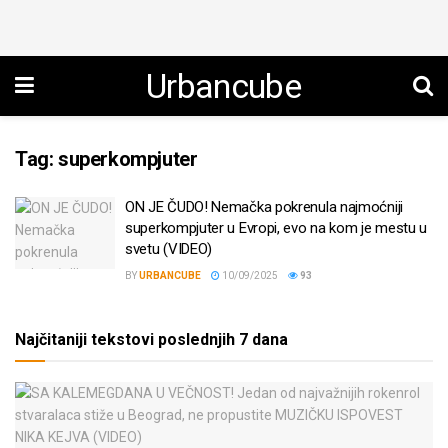
Urbancube
Tag:
superkompjuter
ON JE ČUDO! Nemačka pokrenula najmoćniji
superkompjuter u Evropi, evo na kom je mestu u
svetu (VIDEO)
BY
URBANCUBE
10/09/2025
93
Najčitaniji tekstovi poslednjih 7 dana