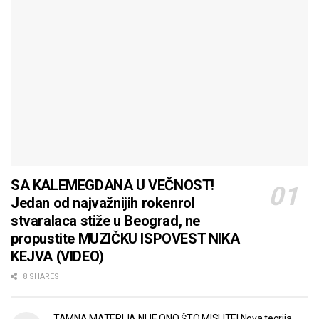
SA KALEMEGDANA U VEČNOST!
Jedan od najvažnijih rokenrol
stvaralaca stiže u Beograd, ne
propustite MUZIČKU ISPOVEST NIKA
KEJVA (VIDEO)
8 SHARES
TAMNA MATERIJA NIJE ONO ŠTO MISLITE! Nova teorija