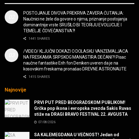
MUZIKA
POSTOJANJE DIVOVA PREKRIVA ZAVERA ĆUTANJA:
Naučnici ne žele da govore o njima, priznanje postojanja
“Missin’ Yo’ Kissin'” BILLY ZZ TOP
dominantnije vrste SRUŠILO BI TEORIJU EVOLUCIJE I
MUZIKA
TEMELJE ČOVEČANSTVA?!
1441 SHARES
DIVNA! Ogi & Magnifico
/VIDEO/ KLJUČNI DOKAZI O DOLASKU VANZEMALJACA
FILM
NA FRESKAMA SRPSKOG MANASTIRA DEČANI?! Pisac
naučne fantastike Erih fon Deniken uveren da je na
kosovskim freskama pronašao DREVNE ASTRONAUTE
WARDRUNA, VIKINZI DOLAZE!
1415 SHARES
MUZIKA
Najnovije
Sharp Dressed Man in many ways!
PRVI PUT PRED BEOGRADSKOM PUBLIKOM!
MUZIKA
Grčka pop ikona i evropska zvezda Sakis Ruvas
stiže na DRAGI BRAVO FESTIVAL 22. AVGUSTA
07/08/2026
POVRATAK Iron Maiden The Writing On The Wall
MUZIKA
SA KALEMEGDANA U VEČNOST! Jedan od