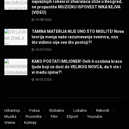
najvažnijih rokenrol stvaralaca stiže u Beograd,
ne propustite MUZIČKU ISPOVEST NIKA KEJVA
SENIDAHHH!
(VIDEO)
MUZIKA
01/08/2026
TAMNA MATERIJA NIJE ONO ŠTO MISLITE! Nova
Miss You! Charlie Watts
teorija menja naše razumevanje svemira, ono
MUZIKA
što vidimo nije sve što postoji?!
24/07/2026
STRANGE KIND OF WOMEN, REALLY STRANGE!
KAKO POSTATI MILIONER! Ovih 6 osobina krase
MUZIKA
ljude koji će doći do VELIKOG NOVCA, da li ste i
vi među njima?!
04/07/2026
MAD MAD DRUMMER!
MUZIKA
Led Zeppelin When The Levee Breaks by
ZEPPARELLA
Urbantop
Fokus
Globalno
Lokalno
Rekordi
MUZIKA
Muzika
Pozorište
Film
ESport
Youcube
Vreme
Kuhinja
STRAIGHT FROM HELL! Metallica & Lady Gaga