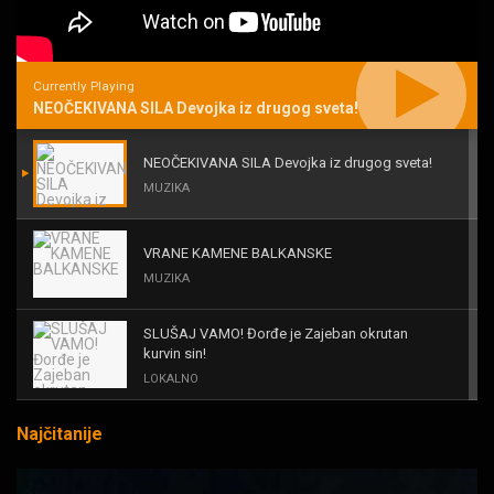
Currently Playing
NEOČEKIVANA SILA Devojka iz drugog sveta!
NEOČEKIVANA SILA Devojka iz drugog sveta!
MUZIKA
VRANE KAMENE BALKANSKE
MUZIKA
SLUŠAJ VAMO! Đorđe je Zajeban okrutan
kurvin sin!
LOKALNO
Najčitanije
KAL! ROMALE CAVALE I OSTALI
MUZIKA