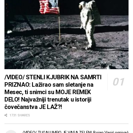
/VIDEO/ STENLI KJUBRIK NA SAMRTI
PRIZNAO: Lažirao sam sletanje na
Mesec, ti snimci su MOJE REMEK
DELO! Najvažniji trenutak u istoriji
čovečanstva JE LAŽ?!
1731 SHARES
/VIDEO/ TUGA! UMRO JE VASA ZELENI: Bojan Vasić osnivač