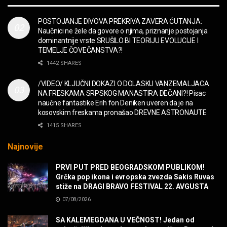
MUZIKA
POSTOJANJE DIVOVA PREKRIVA ZAVERA ĆUTANJA:
Naučnici ne žele da govore o njima, priznanje postojanja
“Missin’ Yo’ Kissin'” BILLY ZZ TOP
dominantnije vrste SRUŠILO BI TEORIJU EVOLUCIJE I
MUZIKA
TEMELJE ČOVEČANSTVA?!
1442 SHARES
DIVNA! Ogi & Magnifico
/VIDEO/ KLJUČNI DOKAZI O DOLASKU VANZEMALJACA
FILM
NA FRESKAMA SRPSKOG MANASTIRA DEČANI?! Pisac
naučne fantastike Erih fon Deniken uveren da je na
kosovskim freskama pronašao DREVNE ASTRONAUTE
WARDRUNA, VIKINZI DOLAZE!
1415 SHARES
MUZIKA
Najnovije
Sharp Dressed Man in many ways!
PRVI PUT PRED BEOGRADSKOM PUBLIKOM!
MUZIKA
Grčka pop ikona i evropska zvezda Sakis Ruvas
stiže na DRAGI BRAVO FESTIVAL 22. AVGUSTA
07/08/2026
POVRATAK Iron Maiden The Writing On The Wall
MUZIKA
SA KALEMEGDANA U VEČNOST! Jedan od