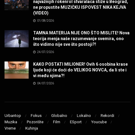
najvažnijih rokenrol stvaralaca stiže u Beograd,
ne propustite MUZIČKU ISPOVEST NIKA KEJVA
SENIDAHHH!
(VIDEO)
MUZIKA
01/08/2026
TAMNA MATERIJA NIJE ONO ŠTO MISLITE! Nova
Miss You! Charlie Watts
teorija menja naše razumevanje svemira, ono
MUZIKA
što vidimo nije sve što postoji?!
24/07/2026
STRANGE KIND OF WOMEN, REALLY STRANGE!
KAKO POSTATI MILIONER! Ovih 6 osobina krase
MUZIKA
ljude koji će doći do VELIKOG NOVCA, da li ste i
vi među njima?!
04/07/2026
MAD MAD DRUMMER!
MUZIKA
Led Zeppelin When The Levee Breaks by
ZEPPARELLA
Urbantop
Fokus
Globalno
Lokalno
Rekordi
MUZIKA
Muzika
Pozorište
Film
ESport
Youcube
Vreme
Kuhinja
STRAIGHT FROM HELL! Metallica & Lady Gaga