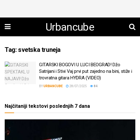
Urbancube
Tag:
svetska truneja
GITARSKI BOGOVI U LUCI BEOGRAD! Džo
Satrijani i Stivi Vaj prvi put zajedno na bini, stiže i
trovratna gitara HYDRA (VIDEO)
BY
URBANCUBE
28/07/2025
84
Najčitaniji tekstovi poslednjih 7 dana