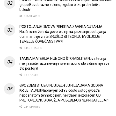
grupe Bezobrazno zeleno, izgubio bitku protiv teške
bolesti!
826 SHARES
POSTOJANJE DIVOVA PREKRIVA ZAVERA ĆUTANJA:
Naučnici ne žele da govore o njima, priznanje postojanja
dominantnije vrste SRUŠILO BI TEORIJU EVOLUCIJE I
TEMELJE ČOVEČANSTVA?!
1442 SHARES
TAMNA MATERIJA NIJE ONO ŠTO MISLITE! Nova teorija
menja naše razumevanje svemira, ono što vidimo nije sve
što postoji?!
13 SHARES
GVOZDENI STUB U NJU DELHIJU HILJADAMA GODINA
KRIJE TAJNU! Napravljen od 98 odsto čistog gvožđa
nepoznatom tehnologijom, ne rđa jer je izgrađen OD
PRETOPLJENOG ORUŽJA POBEĐENOG NEPRIJATELJA?!
244 SHARES