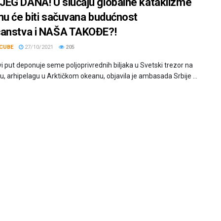
EG DANA! U slučaju globalne kataklizme
mu će biti sačuvana budućnost
anstva i NAŠA TAKOĐE?!
CUBE
27/10/2021
205
vi put deponuje seme poljoprivrednih biljaka u Svetski trezor na
u, arhipelagu u Arktičkom okeanu, objavila je ambasada Srbije ...