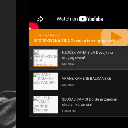
Currently Playing
NEOČEKIVANA SILA Devojka iz drugog sveta!
NEOČEKIVANA SILA Devojka iz
drugog sveta!
MUZIKA
VRANE KAMENE BALKANSKE
MUZIKA
SLUŠAJ VAMO! Đorđe je Zajeban
okrutan kurvin sin!
LOKALNO
KAL! ROMALE CAVALE I OSTALI