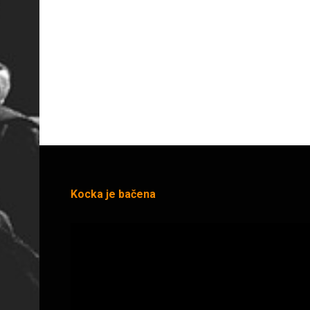
Kocka je bačena