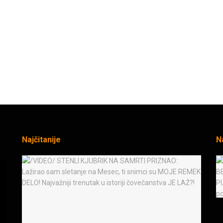
Najčitanije
N