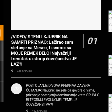
/VIDEO/ STENLI KJUBRIK NA
SAMRTI PRIZNAO: Lažirao sam
sletanje na Mesec, ti snimci su
MOJE REMEK DELO! Najvažniji
trenutak u istoriji čovečanstva JE
LAŽ?!
1731 SHARES
POSTOJANJE DIVOVA PREKRIVA ZAVERA
ĆUTANJA: Naučnici ne žele da govore o njima,
priznanje postojanja dominantnije vrste SRUŠILO
BI TEORIJU EVOLUCIJE I TEMELJE
ČOVEČANSTVA?!
1442 SHARES