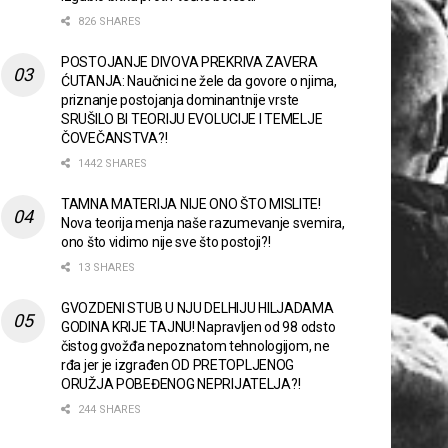
826 SHARES
POSTOJANJE DIVOVA PREKRIVA ZAVERA
ĆUTANJA: Naučnici ne žele da govore o njima,
priznanje postojanja dominantnije vrste
SRUŠILO BI TEORIJU EVOLUCIJE I TEMELJE
ČOVEČANSTVA?!
1442 SHARES
TAMNA MATERIJA NIJE ONO ŠTO MISLITE!
Nova teorija menja naše razumevanje svemira,
ono što vidimo nije sve što postoji?!
13 SHARES
GVOZDENI STUB U NJU DELHIJU HILJADAMA
GODINA KRIJE TAJNU! Napravljen od 98 odsto
čistog gvožđa nepoznatom tehnologijom, ne
rđa jer je izgrađen OD PRETOPLJENOG
ORUŽJA POBEĐENOG NEPRIJATELJA?!
244 SHARES