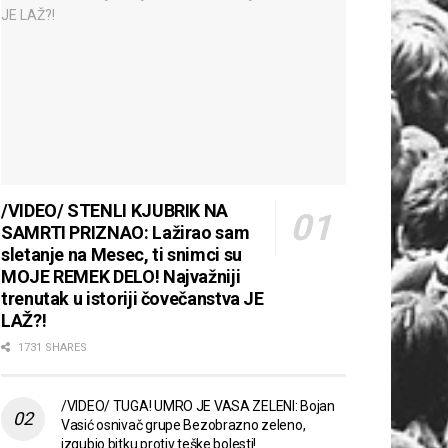
/VIDEO/ STENLI KJUBRIK NA
SAMRTI PRIZNAO: Lažirao sam
sletanje na Mesec, ti snimci su
MOJE REMEK DELO! Najvažniji
trenutak u istoriji čovečanstva JE
LAŽ?!
1731 SHARES
/VIDEO/ TUGA! UMRO JE VASA ZELENI: Bojan
Vasić osnivač grupe Bezobrazno zeleno,
izgubio bitku protiv teške bolesti!