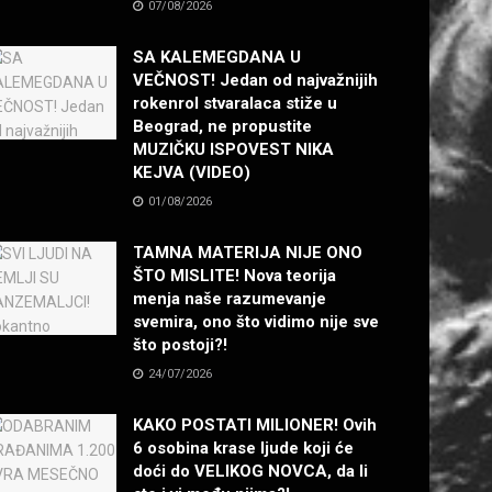
07/08/2026
SA KALEMEGDANA U
VEČNOST! Jedan od najvažnijih
rokenrol stvaralaca stiže u
Beograd, ne propustite
MUZIČKU ISPOVEST NIKA
KEJVA (VIDEO)
01/08/2026
TAMNA MATERIJA NIJE ONO
ŠTO MISLITE! Nova teorija
menja naše razumevanje
svemira, ono što vidimo nije sve
što postoji?!
24/07/2026
KAKO POSTATI MILIONER! Ovih
6 osobina krase ljude koji će
doći do VELIKOG NOVCA, da li