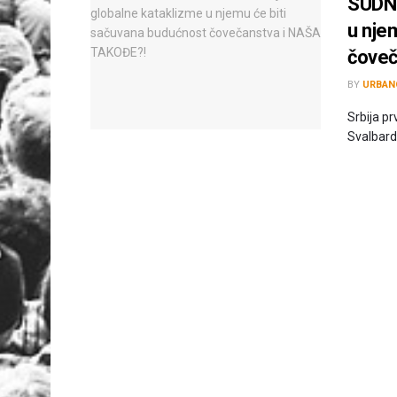
SUDNJ
u nje
čoveč
BY
URBAN
Srbija pr
Svalbard