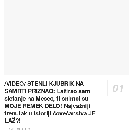
/VIDEO/ STENLI KJUBRIK NA
SAMRTI PRIZNAO: Lažirao sam
sletanje na Mesec, ti snimci su
MOJE REMEK DELO! Najvažniji
trenutak u istoriji čovečanstva JE
LAŽ?!
1731 SHARES