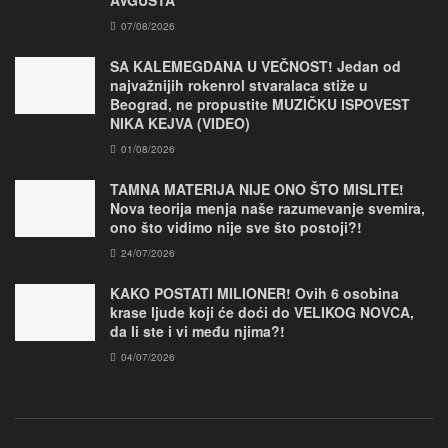
07/08/2026
SA KALEMEGDANA U VEČNOST! Jedan od
najvažnijih rokenrol stvaralaca stiže u
Beograd, ne propustite MUZIČKU ISPOVEST
NIKA KEJVA (VIDEO)
01/08/2026
TAMNA MATERIJA NIJE ONO ŠTO MISLITE!
Nova teorija menja naše razumevanje svemira,
ono što vidimo nije sve što postoji?!
24/07/2026
KAKO POSTATI MILIONER! Ovih 6 osobina
krase ljude koji će doći do VELIKOG NOVCA,
da li ste i vi među njima?!
04/07/2026