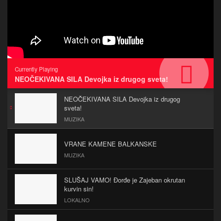
Currently Playing
NEOČEKIVANA SILA Devojka iz drugog sveta!
NEOČEKIVANA SILA Devojka iz drugog
sveta!
MUZIKA
VRANE KAMENE BALKANSKE
MUZIKA
SLUŠAJ VAMO! Đorđe je Zajeban okrutan
kurvin sin!
LOKALNO