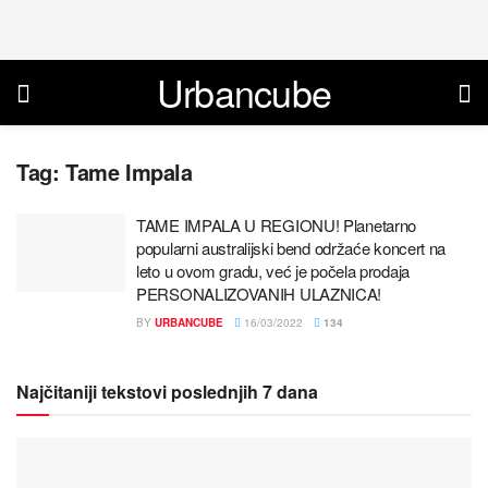
Urbancube
Tag:
Tame Impala
TAME IMPALA U REGIONU! Planetarno
popularni australijski bend održaće koncert na
leto u ovom gradu, već je počela prodaja
PERSONALIZOVANIH ULAZNICA!
BY
URBANCUBE
16/03/2022
134
Najčitaniji tekstovi poslednjih 7 dana