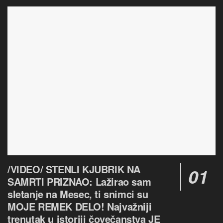
/VIDEO/ STENLI KJUBRIK NA
SAMRTI PRIZNAO: Lažirao sam
sletanje na Mesec, ti snimci su
MOJE REMEK DELO! Najvažniji
trenutak u istoriji čovečanstva JE