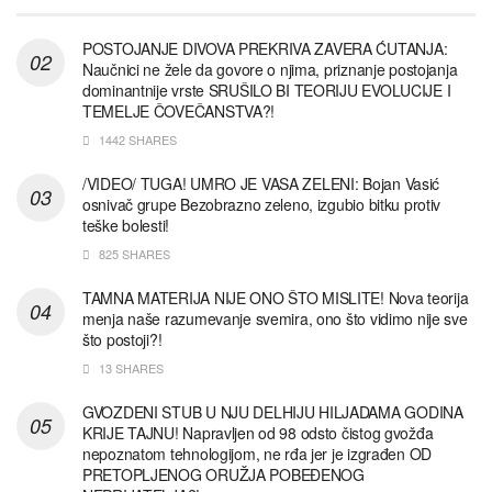
POSTOJANJE DIVOVA PREKRIVA ZAVERA ĆUTANJA:
Naučnici ne žele da govore o njima, priznanje postojanja
dominantnije vrste SRUŠILO BI TEORIJU EVOLUCIJE I
TEMELJE ČOVEČANSTVA?!
1442 SHARES
/VIDEO/ TUGA! UMRO JE VASA ZELENI: Bojan Vasić
osnivač grupe Bezobrazno zeleno, izgubio bitku protiv
teške bolesti!
825 SHARES
TAMNA MATERIJA NIJE ONO ŠTO MISLITE! Nova teorija
menja naše razumevanje svemira, ono što vidimo nije sve
što postoji?!
13 SHARES
GVOZDENI STUB U NJU DELHIJU HILJADAMA GODINA
KRIJE TAJNU! Napravljen od 98 odsto čistog gvožđa
nepoznatom tehnologijom, ne rđa jer je izgrađen OD
PRETOPLJENOG ORUŽJA POBEĐENOG