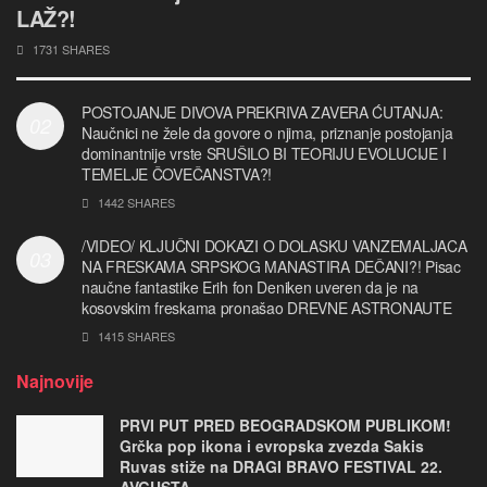
LAŽ?!
1731 SHARES
POSTOJANJE DIVOVA PREKRIVA ZAVERA ĆUTANJA:
Naučnici ne žele da govore o njima, priznanje postojanja
dominantnije vrste SRUŠILO BI TEORIJU EVOLUCIJE I
TEMELJE ČOVEČANSTVA?!
1442 SHARES
/VIDEO/ KLJUČNI DOKAZI O DOLASKU VANZEMALJACA
NA FRESKAMA SRPSKOG MANASTIRA DEČANI?! Pisac
naučne fantastike Erih fon Deniken uveren da je na
kosovskim freskama pronašao DREVNE ASTRONAUTE
1415 SHARES
Najnovije
PRVI PUT PRED BEOGRADSKOM PUBLIKOM!
Grčka pop ikona i evropska zvezda Sakis
Ruvas stiže na DRAGI BRAVO FESTIVAL 22.
AVGUSTA