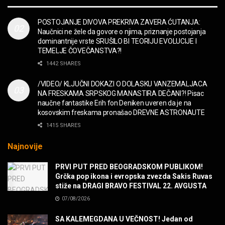
Symphony
MUZIKA
POSTOJANJE DIVOVA PREKRIVA ZAVERA ĆUTANJA:
Naučnici ne žele da govore o njima, priznanje postojanja
“Missin’ Yo’ Kissin'” BILLY ZZ TOP
dominantnije vrste SRUŠILO BI TEORIJU EVOLUCIJE I
MUZIKA
TEMELJE ČOVEČANSTVA?!
1442 SHARES
DIVNA! Ogi & Magnifico
/VIDEO/ KLJUČNI DOKAZI O DOLASKU VANZEMALJACA
FILM
NA FRESKAMA SRPSKOG MANASTIRA DEČANI?! Pisac
naučne fantastike Erih fon Deniken uveren da je na
kosovskim freskama pronašao DREVNE ASTRONAUTE
WARDRUNA, VIKINZI DOLAZE!
1415 SHARES
MUZIKA
Najnovije
Sharp Dressed Man in many ways!
PRVI PUT PRED BEOGRADSKOM PUBLIKOM!
MUZIKA
Grčka pop ikona i evropska zvezda Sakis Ruvas
stiže na DRAGI BRAVO FESTIVAL 22. AVGUSTA
07/08/2026
POVRATAK Iron Maiden The Writing On The Wall
MUZIKA
SA KALEMEGDANA U VEČNOST! Jedan od