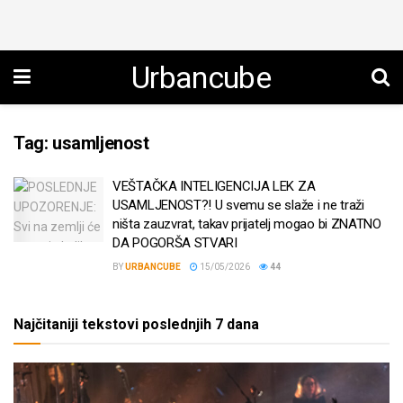
Urbancube
Tag:
usamljenost
VEŠTAČKA INTELIGENCIJA LEK ZA
USAMLJENOST?! U svemu se slaže i ne traži
ništa zauzvrat, takav prijatelj mogao bi ZNATNO
DA POGORŠA STVARI
BY
URBANCUBE
15/05/2026
44
Najčitaniji tekstovi poslednjih 7 dana