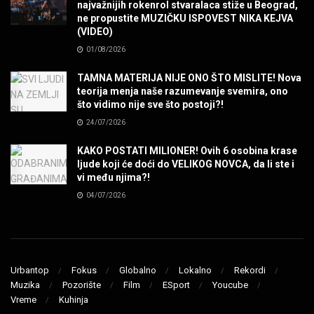
najvažnijih rokenrol stvaralaca stiže u Beograd,
ne propustite MUZIČKU ISPOVEST NIKA KEJVA
SENIDAHHH!
(VIDEO)
MUZIKA
01/08/2026
TAMNA MATERIJA NIJE ONO ŠTO MISLITE! Nova
Miss You! Charlie Watts
teorija menja naše razumevanje svemira, ono
MUZIKA
što vidimo nije sve što postoji?!
24/07/2026
STRANGE KIND OF WOMEN, REALLY STRANGE!
KAKO POSTATI MILIONER! Ovih 6 osobina krase
MUZIKA
ljude koji će doći do VELIKOG NOVCA, da li ste i
vi među njima?!
04/07/2026
MAD MAD DRUMMER!
MUZIKA
Led Zeppelin When The Levee Breaks by
ZEPPARELLA
Urbantop
Fokus
Globalno
Lokalno
Rekordi
MUZIKA
Muzika
Pozorište
Film
ESport
Youcube
Vreme
Kuhinja
STRAIGHT FROM HELL! Metallica & Lady Gaga