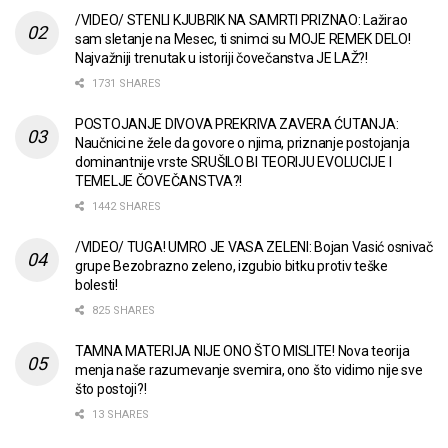
/VIDEO/ STENLI KJUBRIK NA SAMRTI PRIZNAO: Lažirao
sam sletanje na Mesec, ti snimci su MOJE REMEK DELO!
Najvažniji trenutak u istoriji čovečanstva JE LAŽ?!
1731 SHARES
POSTOJANJE DIVOVA PREKRIVA ZAVERA ĆUTANJA:
Naučnici ne žele da govore o njima, priznanje postojanja
dominantnije vrste SRUŠILO BI TEORIJU EVOLUCIJE I
TEMELJE ČOVEČANSTVA?!
1442 SHARES
/VIDEO/ TUGA! UMRO JE VASA ZELENI: Bojan Vasić osnivač
grupe Bezobrazno zeleno, izgubio bitku protiv teške
bolesti!
825 SHARES
TAMNA MATERIJA NIJE ONO ŠTO MISLITE! Nova teorija
menja naše razumevanje svemira, ono što vidimo nije sve
što postoji?!
13 SHARES