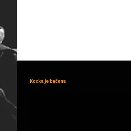
Kocka je bačena