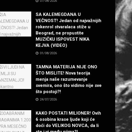
07/08/2026
SA KALEMEGDANA U
VEČNOST! Jedan od najvažnijih
rokenrol stvaralaca stiže u
Beograd, ne propustite
MUZIČKU ISPOVEST NIKA
KEJVA (VIDEO)
01/08/2026
TAMNA MATERIJA NIJE ONO
ŠTO MISLITE! Nova teorija
menja naše razumevanje
svemira, ono što vidimo nije sve
što postoji?!
24/07/2026
KAKO POSTATI MILIONER! Ovih
6 osobina krase ljude koji će
doći do VELIKOG NOVCA, da li
ste i vi među njima?!