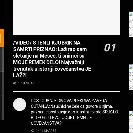
/VIDEO/ STENLI KJUBRIK NA
SAMRTI PRIZNAO: Lažirao sam
sletanje na Mesec, ti snimci su
MOJE REMEK DELO! Najvažniji
trenutak u istoriji čovečanstva JE
LAŽ?!
1731 SHARES
POSTOJANJE DIVOVA PREKRIVA ZAVERA
ĆUTANJA: Naučnici ne žele da govore o njima,
priznanje postojanja dominantnije vrste SRUŠILO
BI TEORIJU EVOLUCIJE I TEMELJE
ČOVEČANSTVA?!
1441 SHARES