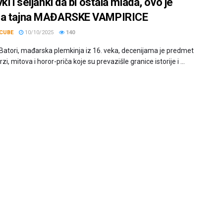
ki i seljanki da bi ostala mlada, ovo je
na tajna MAĐARSKE VAMPIRICE
CUBE
10/10/2025
140
 Batori, mađarska plemkinja iz 16. veka, decenijama je predmet
zi, mitova i horor-priča koje su prevazišle granice istorije i ...