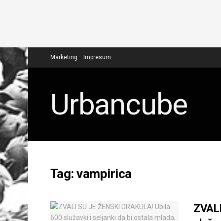
Marketing
Impresum
Urbancube
Tag:
vampirica
ZVALI