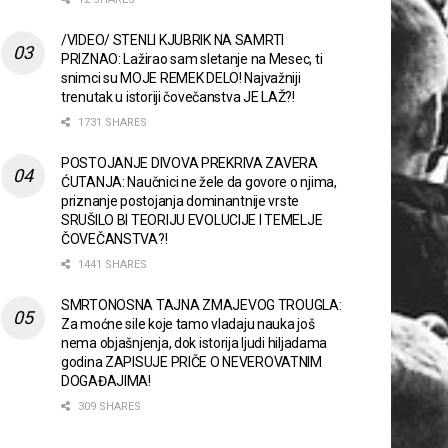
/VIDEO/ STENLI KJUBRIK NA SAMRTI
PRIZNAO: Lažirao sam sletanje na Mesec, ti
snimci su MOJE REMEK DELO! Najvažniji
trenutak u istoriji čovečanstva JE LAŽ?!
1731 SHARES
POSTOJANJE DIVOVA PREKRIVA ZAVERA
ĆUTANJA: Naučnici ne žele da govore o njima,
priznanje postojanja dominantnije vrste
SRUŠILO BI TEORIJU EVOLUCIJE I TEMELJE
ČOVEČANSTVA?!
1441 SHARES
SMRTONOSNA TAJNA ZMAJEVOG TROUGLA:
Za moćne sile koje tamo vladaju nauka još
nema objašnjenja, dok istorija ljudi hiljadama
godina ZAPISUJE PRIČE O NEVEROVATNIM
DOGAĐAJIMA!
309 SHARES