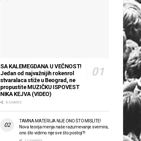
SA KALEMEGDANA U VEČNOST!
Jedan od najvažnijih rokenrol
stvaralaca stiže u Beograd, ne
propustite MUZIČKU ISPOVEST
NIKA KEJVA (VIDEO)
8 SHARES
TAMNA MATERIJA NIJE ONO ŠTO MISLITE!
Nova teorija menja naše razumevanje svemira,
ono što vidimo nije sve što postoji?!
12 SHARES