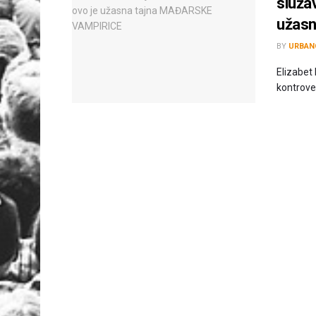
služav
užas
BY
URBAN
Elizabet
kontrover