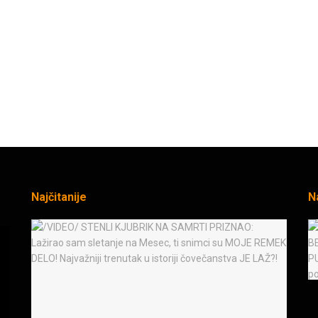
Najčitanije
N